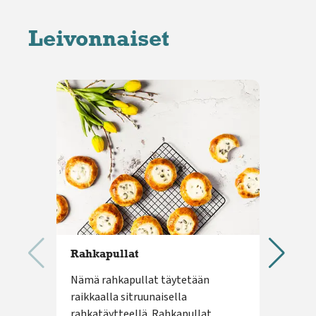
Leivonnaiset
Rahkapullat
Kev
Nämä rahkapullat täytetään
Auri
raikkaalla sitruunaisella
mare
rahkatäytteellä. Rahkapullat
ihan