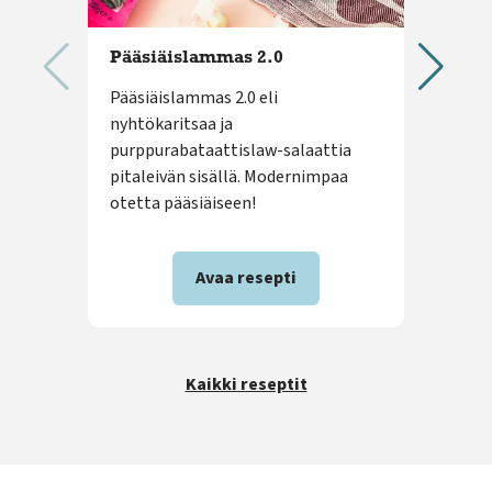
Pääsiäislammas 2.0
Sit
Pääsiäislammas 2.0 eli
Raik
nyhtökaritsaa ja
sopi
purppurabataattislaw-salaattia
vaik
pitaleivän sisällä. Modernimpaa
päär
otetta pääsiäiseen!
maro
Avaa resepti
Kaikki reseptit