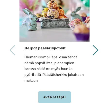
Helpot pääsiäispopsit
Hum
Hieman isompi lapsi osaa tehdä
Herk
nämä popsit itse, pienempien
Hum
kanssa näitä on myös hauska
bana
pyöritellä. Pääsiäisherkku jokaiseen
mui
makuun.
por
Avaa resepti