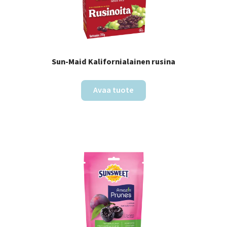
Sun-Maid Kalifornialainen rusina
Avaa tuote