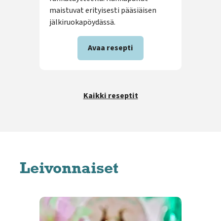
maistuvat erityisesti pääsiäisen
päiv
jälkiruokapöydässä.
Sum
Avaa resepti
Kaikki reseptit
Leivonnaiset