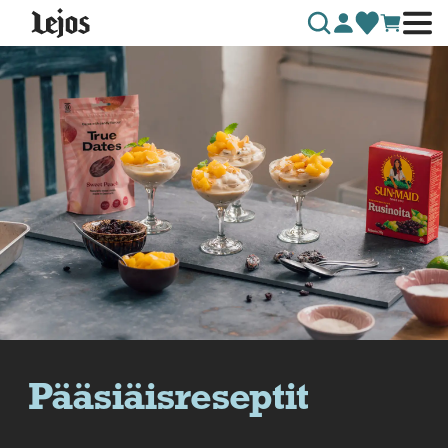
Siirry sisältöön
Pääsiäisreseptit