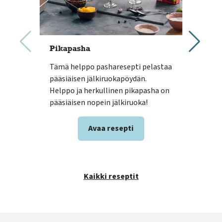
Pikapasha
Sit
Tämä helppo pasharesepti pelastaa
Pash
pääsiäisen jälkiruokapöydän.
raik
Helppo ja herkullinen pikapasha on
Pas
pääsiäisen nopein jälkiruoka!
vaih
Avaa resepti
Kaikki reseptit