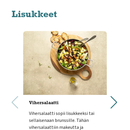
Lisukkeet
Vihersalaatti
Ton
Vihersalaatti sopii lisukkeeksi tai
Help
sellaisenaan brunssille. Tähän
tonn
vihersalaattiin makeutta ja
tonn