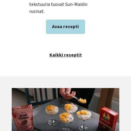
tekstuuria tuovat Sun-Maidin
teke
rusinat.
ihan
Avaa resepti
Kaikki reseptit