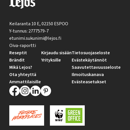
Keilaranta 10 E, 02150 ESPOO
Y-tunnus: 2777579-7
etunimi.sukunimi@lejos.fi
Oiva-raportti
Reseptit
Kirjaudu sisään
Tietosuojaseloste
Brändit
Yrityksille
Evästekäytännöt
Mikä Lejos?
Saavutettavuusseloste
Ota yhteyttä
Ilmoituskanava
Ammattilaisille
Evästeasetukset