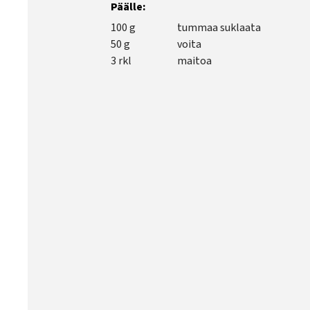
Päälle:
100 g
tummaa suklaata
50 g
voita
3 rkl
maitoa