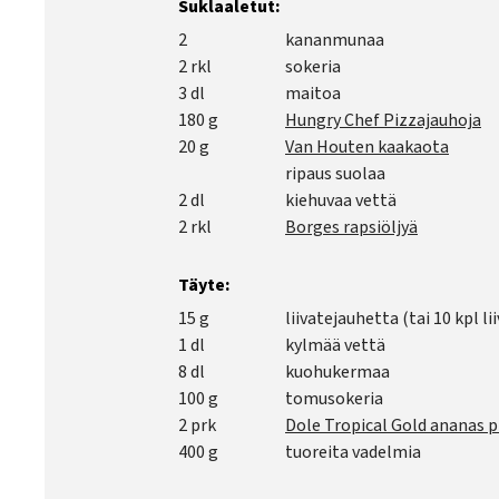
Suklaaletut:
2
kananmunaa
2 rkl
sokeria
3 dl
maitoa
180 g
Hungry Chef Pizzajauhoja
20 g
Van Houten kaakaota
ripaus suolaa
2 dl
kiehuvaa vettä
2 rkl
Borges rapsiöljyä
Täyte:
15 g
liivatejauhetta (tai 10 kpl li
1 dl
kylmää vettä
8 dl
kuohukermaa
100 g
tomusokeria
2 prk
Dole Tropical Gold ananas 
400 g
tuoreita vadelmia