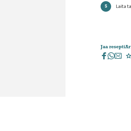
Laita t
Jaa resepti
Ar