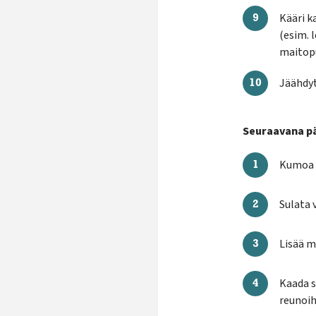
Kääri ka
(esim. 
maitopu
Jäähdyt
Seuraavana pä
Kumoa k
Sulata v
Lisää m
Kaada s
reunoih