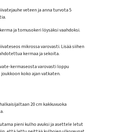
liivatejauhe veteen ja anna turvota 5
ia.
kerma ja tomusokeri löysäksi vaahdoksi.
liivateseos mikrossa varovasti. Lisää siihen
aahdotettua kermaa ja sekoita.
iivate-kermaseosta varovasti loppu
joukkoon koko ajan vatkaten.
halkaisijaltaan 20 cm kakkuvuoka
a.
tama pieni kulho avuksi ja asettele letut
niin, että lettu peittää kulhojen ulkoreunat