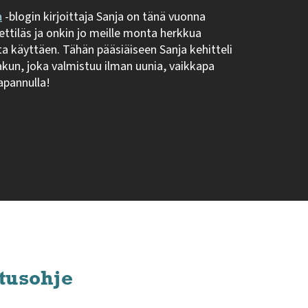
a
-blogin kirjoittaja Sanja on tänä vuonna
ettiläs ja onkin jo meille monta herkkua
ta käyttäen. Tähän pääsiäiseen Sanja kehitteli
akun, joka valmistuu ilman uunia, vaikkapa
apannulla!
tusohje