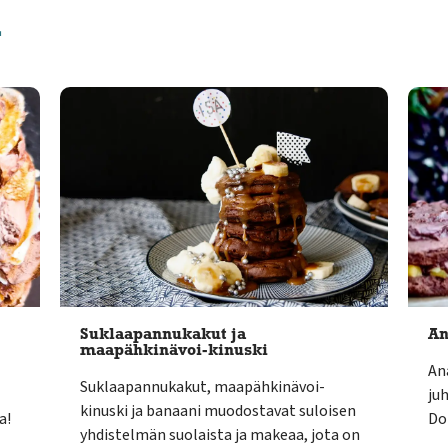
ä
Suklaapannukakut ja
An
maapähkinävoi-kinuski
An
Suklaapannukakut, maapähkinävoi-
ju
kinuski ja banaani muodostavat suloisen
a!
Dol
yhdistelmän suolaista ja makeaa, jota on