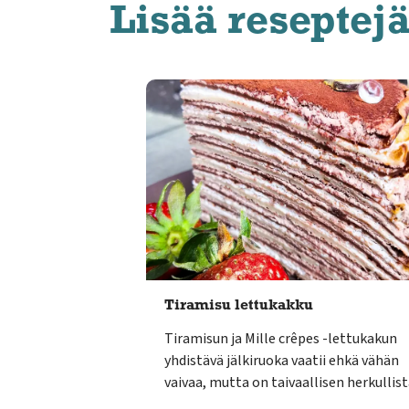
Lisää reseptej
Tiramisu lettukakku
Tiramisun ja Mille crêpes -lettukakun
yhdistävä jälkiruoka vaatii ehkä vähän
vaivaa, mutta on taivaallisen herkullist