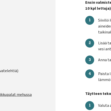
Ensin valmist
10 kpl lettuja)
Siivilöi
aineide
taikinak
Lisää t
vesi an
Anna ta
ivatelehtiä)
Paista 
lämmöll
Täytteen teko
pikkupalat mehussa
Valuta 