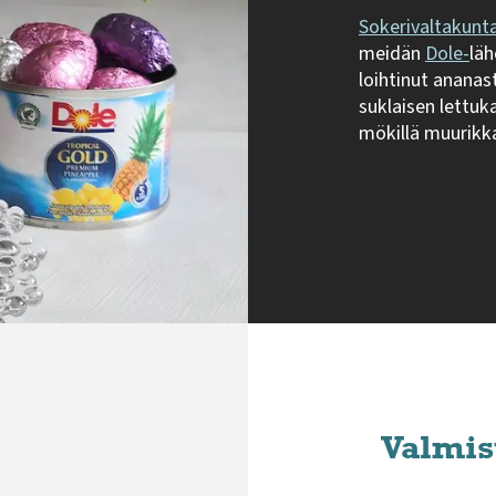
Sokerivaltakunt
meidän
Dole-
läh
loihtinut ananas
suklaisen lettuk
mökillä muurikk
Valmis