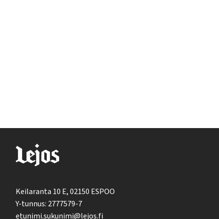
Keilaranta 10 E, 02150 ESPOO
Y-tunnus: 2777579-7
etunimi.sukunimi@lejos.fi