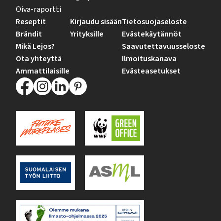
Oiva-raportti
Reseptit
Kirjaudu sisään
Tietosuojaseloste
Brändit
Yrityksille
Evästekäytännöt
Mikä Lejos?
Saavutettavuusseloste
Ota yhteyttä
Ilmoituskanava
Ammattilaisille
Evästeasetukset