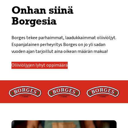
Onhan siinä
Borgesia
Borges tekee parhaimmat, laadukkaimmat oliiviöljyt.
Espanjalainen perheyritys Borges on jo yli sadan
vuoden ajan tarjoillut aina oikean määrän makua!
Oliiviöljyjen lyhyt oppimäärä