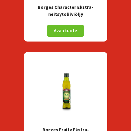
Borges Character Ekstra-
neitsytoliiviöljy
Avaa tuote
Borges Fruity Ekstra-