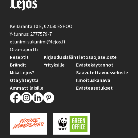
Keilaranta 10 E, 02150 ESPOO
Y-tunnus: 2777579-7
etunimi.sukunimi@lejos.fi
Oiva-raportti
Reseptit
Kirjaudu sisään
Tietosuojaseloste
Brändit
Yrityksille
Evästekäytännöt
Mikä Lejos?
Saavutettavuusseloste
Ota yhteyttä
Ilmoituskanava
Ammattilaisille
Evästeasetukset