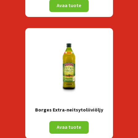
Avaa tuote
Borges Extra-neitsytoliiviöljy
Avaa tuote