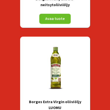
neitsytoliiviöljy
Avaa tuote
Borges Extra Virgin oliiviöljy
LUOMU