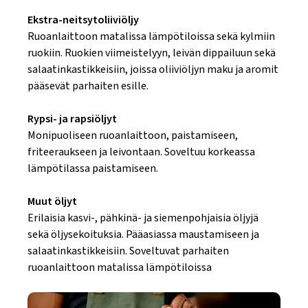
Ekstra-neitsytoliiviöljy
Ruoanlaittoon matalissa lämpötiloissa sekä kylmiin
ruokiin. Ruokien viimeistelyyn, leivän dippailuun sekä
salaatinkastikkeisiin, joissa oliiviöljyn maku ja aromit
pääsevät parhaiten esille.
Rypsi- ja rapsiöljyt
Monipuoliseen ruoanlaittoon, paistamiseen,
friteeraukseen ja leivontaan. Soveltuu korkeassa
lämpötilassa paistamiseen.
Muut öljyt
Erilaisia kasvi-, pähkinä- ja siemenpohjaisia öljyjä
sekä öljysekoituksia. Pääasiassa maustamiseen ja
salaatinkastikkeisiin. Soveltuvat parhaiten
ruoanlaittoon matalissa lämpötiloissa