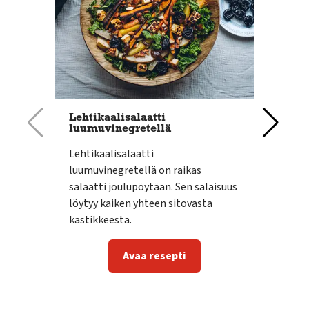
Lehtikaalisalaatti
Esp
luumuvinegretellä
Vink
Lehtikaalisalaatti
koos
luumuvinegretellä on raikas
espa
salaatti joulupöytään. Sen salaisuus
herk
löytyy kaiken yhteen sitovasta
kastikkeesta.
Avaa resepti