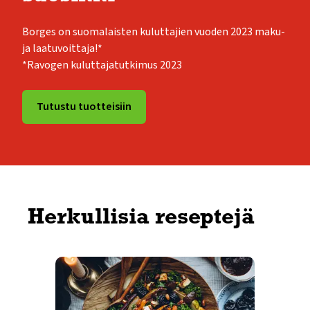
Borges on suomalaisten kuluttajien vuoden 2023 maku-
ja laatuvoittaja!*
*Ravogen kuluttajatutkimus 2023
Tutustu tuotteisiin
Herkullisia reseptejä