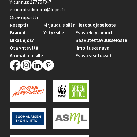
Y-tunnus: 2777579-7
etunimi.sukunimi@lejos.fi
Oiva-raportti
Reseptit
Kirjaudu sisään
Tietosuojaseloste
Brändit
Yrityksille
Evästekäytännöt
Mikä Lejos?
Saavutettavuusseloste
Ota yhteyttä
Ilmoituskanava
Ammattilaisille
Evästeasetukset