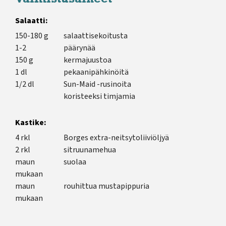
Salaatti:
150-180 g
salaattisekoitusta
1-2
päärynää
150 g
kermajuustoa
1 dl
pekaanipähkinöitä
1/2 dl
Sun-Maid -rusinoita
koristeeksi timjamia
Kastike:
4 rkl
Borges extra-neitsytoliiviöljyä
2 rkl
sitruunamehua
maun
suolaa
mukaan
maun
rouhittua mustapippuria
mukaan