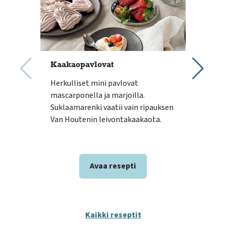
Kaakaopavlovat
Ruo
bow
Herkulliset mini pavlovat
Raik
mascarponella ja marjoilla.
sopi
Suklaamarenki vaatii vain ripauksen
vaik
Van Houtenin leivontakaakaota.
Täm
nope
Avaa resepti
Kaikki reseptit