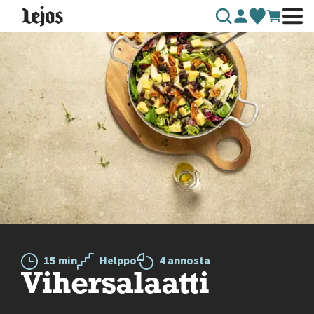
Siirry sisältöön
15 min
Helppo
4 annosta
Vihersalaatti