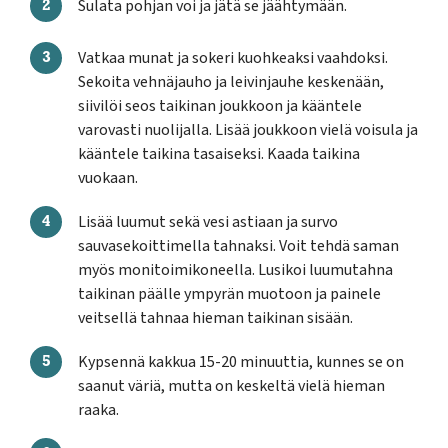
Sulata pohjan voi ja jätä se jäähtymään.
Vatkaa munat ja sokeri kuohkeaksi vaahdoksi.
Sekoita vehnäjauho ja leivinjauhe keskenään,
siivilöi seos taikinan joukkoon ja kääntele
varovasti nuolijalla. Lisää joukkoon vielä voisula ja
kääntele taikina tasaiseksi. Kaada taikina
vuokaan.
Lisää luumut sekä vesi astiaan ja survo
sauvasekoittimella tahnaksi. Voit tehdä saman
myös monitoimikoneella. Lusikoi luumutahna
taikinan päälle ympyrän muotoon ja painele
veitsellä tahnaa hieman taikinan sisään.
Kypsennä kakkua 15-20 minuuttia, kunnes se on
saanut väriä, mutta on keskeltä vielä hieman
raaka.