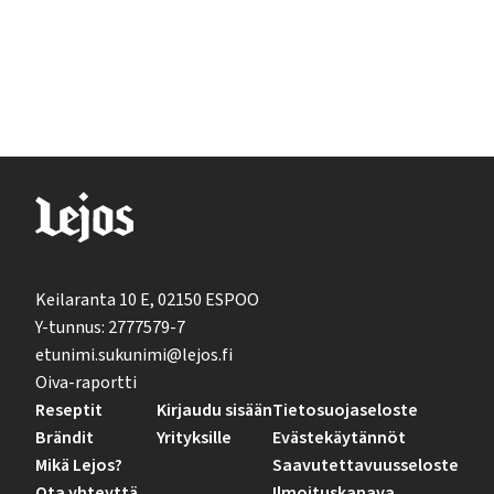
Keilaranta 10 E, 02150 ESPOO
Y-tunnus: 2777579-7
etunimi.sukunimi@lejos.fi
Oiva-raportti
Reseptit
Kirjaudu sisään
Tietosuojaseloste
Brändit
Yrityksille
Evästekäytännöt
Mikä Lejos?
Saavutettavuusseloste
Ota yhteyttä
Ilmoituskanava