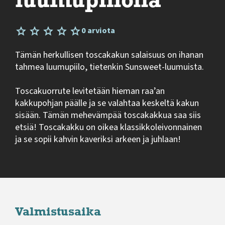
luumupiilolla
0 arviota
Tämän herkullisen toscakakun salaisuus on ihanan
tahmea luumupiilo, tietenkin Sunsweet-luumuista.
Toscakuorrute levitetään hieman raa’an
kakkupohjan päälle ja se valahtaa keskeltä kakun
sisään. Tämän mehevämpää toscakakkua saa siis
etsiä! Toscakakku on oikea klassikkoleivonnainen
ja se sopii kahvin kaveriksi arkeen ja juhlaan!
Valmistusaika