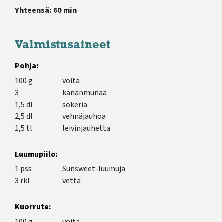
Yhteensä: 60 min
Valmistusaineet
Pohja:
100 g
voita
3
kananmunaa
1,5 dl
sokeria
2,5 dl
vehnäjauhoa
1,5 tl
leivinjauhetta
Luumupiilo:
1 pss
Sunsweet-luumuja
3 rkl
vettä
Kuorrute:
100 g
voita