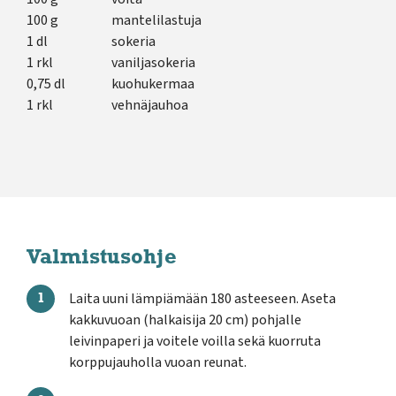
100 g
mantelilastuja
1 dl
sokeria
1 rkl
vaniljasokeria
0,75 dl
kuohukermaa
1 rkl
vehnäjauhoa
Valmistusohje
Laita uuni lämpiämään 180 asteeseen. Aseta
kakkuvuoan (halkaisija 20 cm) pohjalle
leivinpaperi ja voitele voilla sekä kuorruta
korppujauholla vuoan reunat.