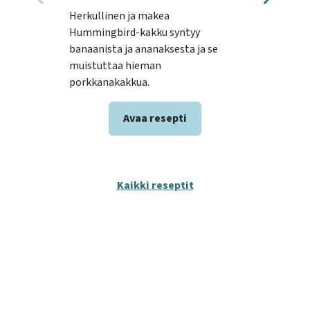
Herkullinen ja makea
Luu
Hummingbird-kakku syntyy
ja v
banaanista ja ananaksesta ja se
luum
muistuttaa hieman
ja s
porkkanakakkua.
Avaa resepti
Kaikki reseptit