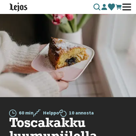
Siirry sisältöön
60 min
Helppo
10 annosta
Toscakakku