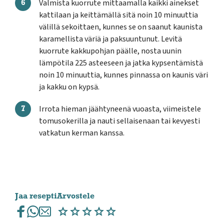
Valmista kuorrute mittaamalla kaikki ainekset
kattilaan ja keittämällä sitä noin 10 minuuttia
välillä sekoittaen, kunnes se on saanut kaunista
karamellista väriä ja paksuuntunut. Levitä
kuorrute kakkupohjan päälle, nosta uunin
lämpötila 225 asteeseen ja jatka kypsentämistä
noin 10 minuuttia, kunnes pinnassa on kaunis väri
ja kakku on kypsä.
Irrota hieman jäähtyneenä vuoasta, viimeistele
tomusokerilla ja nauti sellaisenaan tai kevyesti
vatkatun kerman kanssa.
Jaa resepti
Arvostele