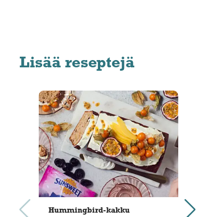
Lisää reseptejä
Hummingbird-kakku
Luu