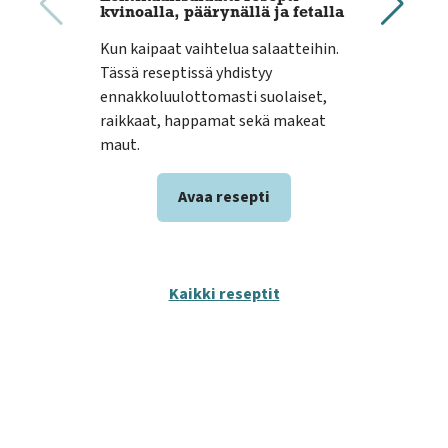
kvinoalla, päärynällä ja fetalla
cou
Kun kaipaat vaihtelua salaatteihin.
Jack
Tässä reseptissä yhdistyy
kuiv
ennakkoluulottomasti suolaiset,
tote
raikkaat, happamat sekä makeat
cous
maut.
Avaa resepti
Kaikki reseptit