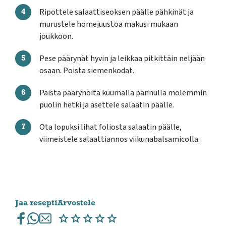
Ripottele salaattiseoksen päälle pähkinät ja
murustele homejuustoa makusi mukaan
joukkoon.
Pese päärynät hyvin ja leikkaa pitkittäin neljään
osaan. Poista siemenkodat.
Paista päärynöitä kuumalla pannulla molemmin
puolin hetki ja asettele salaatin päälle.
Ota lopuksi lihat foliosta salaatin päälle,
viimeistele salaattiannos viikunabalsamicolla.
Jaa resepti
Arvostele