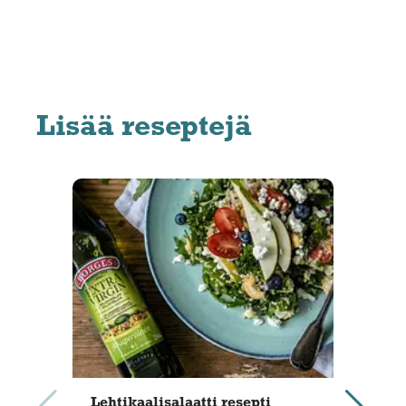
Lisää reseptejä
Lehtikaalisalaatti resepti
Vär