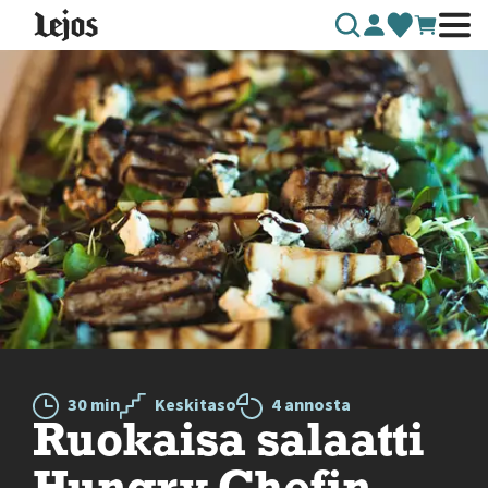
Siirry sisältöön
30 min
Keskitaso
4 annosta
Ruokaisa salaatti