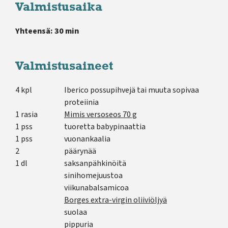
Valmistusaika
Yhteensä: 30 min
Valmistusaineet
4 kpl
Iberico possupihvejä tai muuta sopivaa
proteiinia
1 rasia
Mimis versoseos 70 g
1 pss
tuoretta babypinaattia
1 pss
vuonankaalia
2
päärynää
1 dl
saksanpähkinöitä
sinihomejuustoa
viikunabalsamicoa
Borges extra-virgin oliiviöljyä
suolaa
pippuria