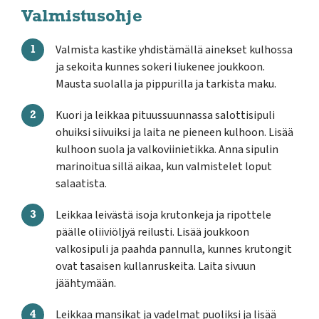
Valmistusohje
Valmista kastike yhdistämällä ainekset kulhossa
ja sekoita kunnes sokeri liukenee joukkoon.
Mausta suolalla ja pippurilla ja tarkista maku.
Kuori ja leikkaa pituussuunnassa salottisipuli
ohuiksi siivuiksi ja laita ne pieneen kulhoon. Lisää
kulhoon suola ja valkoviinietikka. Anna sipulin
marinoitua sillä aikaa, kun valmistelet loput
salaatista.
Leikkaa leivästä isoja krutonkeja ja ripottele
päälle oliiviöljyä reilusti. Lisää joukkoon
valkosipuli ja paahda pannulla, kunnes krutongit
ovat tasaisen kullanruskeita. Laita sivuun
jäähtymään.
Leikkaa mansikat ja vadelmat puoliksi ja lisää