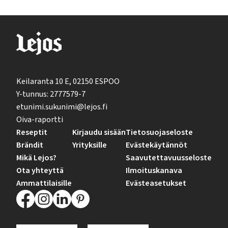
Keilaranta 10 E, 02150 ESPOO
Y-tunnus: 2777579-7
etunimi.sukunimi@lejos.fi
Oiva-raportti
Reseptit
Kirjaudu sisään
Tietosuojaseloste
Brändit
Yrityksille
Evästekäytännöt
Mikä Lejos?
Saavutettavuusseloste
Ota yhteyttä
Ilmoituskanava
Ammattilaisille
Evästeasetukset