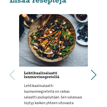
Lisää reseptejä
Lehtikaalisalaatti
Kan
luumuvinegretellä
Kevy
Lehtikaalisalaatti
väli
luumuvinegretellä on raikas
sill
salaatti joulupöytään. Sen salaisuus
löytyy kaiken yhteen sitovasta