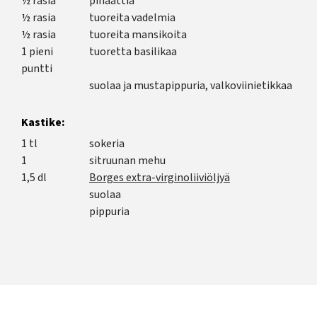
½ rasia
pinaattia
½ rasia
tuoreita vadelmia
½ rasia
tuoreita mansikoita
1 pieni
tuoretta basilikaa
puntti
suolaa ja mustapippuria, valkoviinietikkaa
Kastike:
1 tl
sokeria
1
sitruunan mehu
1,5 dl
Borges extra-virginoliiviöljyä
suolaa
pippuria