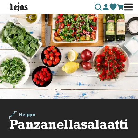
Siirry sisältöön
Helppo
Panzanellasalaatti