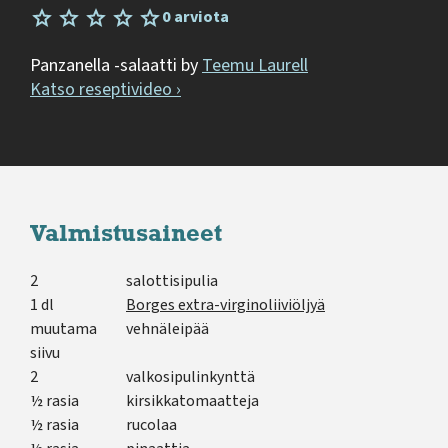
0 arviota
Panzanella -salaatti by
Teemu Laurell
Katso reseptivideo ›
Valmistusaineet
2
salottisipulia
1 dl
Borges extra-virginoliiviöljyä
muutama
vehnäleipää
siivu
2
valkosipulinkynttä
½ rasia
kirsikkatomaatteja
½ rasia
rucolaa