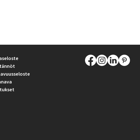
aseloste
tännöt
avuusseloste
anava
tukset