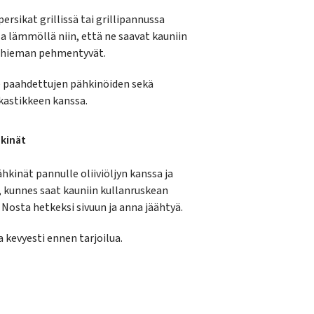
persikat grillissä tai grillipannussa
a lämmöllä niin, että ne saavat kauniin
a hieman pehmentyvät.
e paahdettujen pähkinöiden sekä
akastikkeen kanssa.
kinät
ähkinät pannulle oliiviöljyn kanssa ja
 kunnes saat kauniin kullanruskean
 Nosta hetkeksi sivuun ja anna jäähtyä.
 kevyesti ennen tarjoilua.