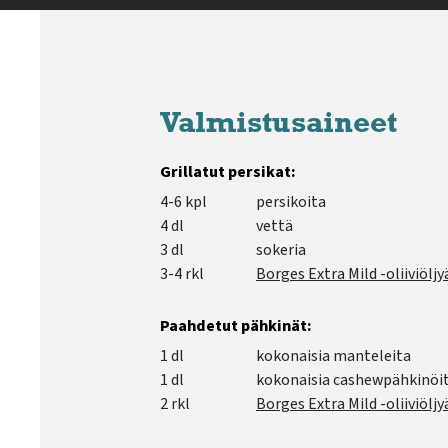
Valmistusaineet
Grillatut persikat:
4-6 kpl
persikoita
4 dl
vettä
3 dl
sokeria
3-4 rkl
Borges Extra Mild -oliiviöljy
Paahdetut pähkinät:
1 dl
kokonaisia manteleita
1 dl
kokonaisia cashewpähkinöi
2 rkl
Borges Extra Mild -oliiviöljy