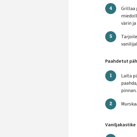
Grillaa 
miedoll
värin j
Tarjoil
vanilij
Paahdetut päh
Laita p
paahda,
pinnan.
Murskaa
Vaniljakastike