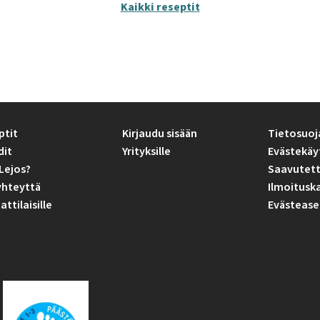
Kaikki reseptit
ptit
Kirjaudu sisään
Tietosuoj
dit
Yrityksille
Evästekäy
Lejos?
Saavutett
yhteyttä
Ilmoitusk
tilaisille
Evästease