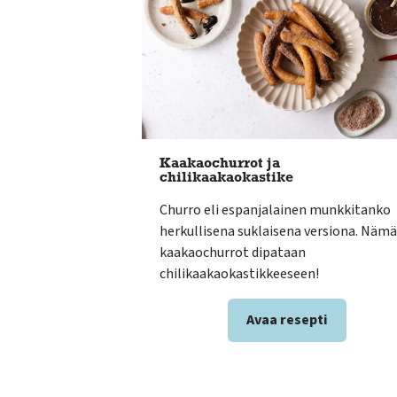
Kaakaochurrot ja
chilikaakaokastike
Churro eli espanjalainen munkkitanko
herkullisena suklaisena versiona. Nämä
kaakaochurrot dipataan
chilikaakaokastikkeeseen!
Avaa resepti