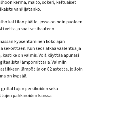
ulhoon kerma, maito, sokeri, keltuaiset
lkaistu vanilijatanko.
ulho kattilan päälle, jossa on noin puoleen
sti vettä ja saat vesihauteen.
 massan kypsentäminen koko ajan
llä sekoittaen. Kun seos alkaa vaalentua ja
, kastike on valmis. Voit käyttää apunasi
gitaalista lämpömittaria. Valmiin
kastikkeen lämpötila on 82 astetta, jolloin
na on kypsää.
e grillattujen persikoiden sekä
tujen pähkinöiden kanssa.