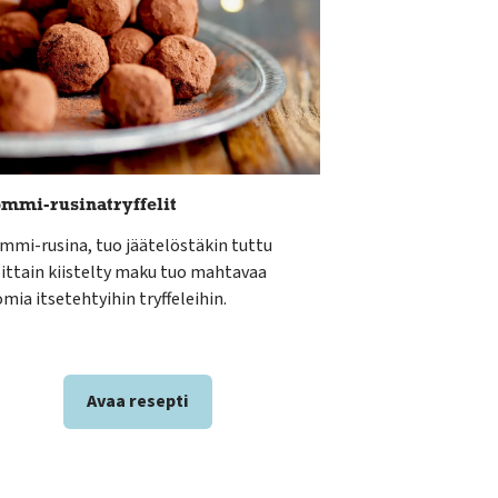
mmi-rusinatryffelit
mmi-rusina, tuo jäätelöstäkin tuttu
oittain kiistelty maku tuo mahtavaa
mia itsetehtyihin tryffeleihin.
Avaa resepti