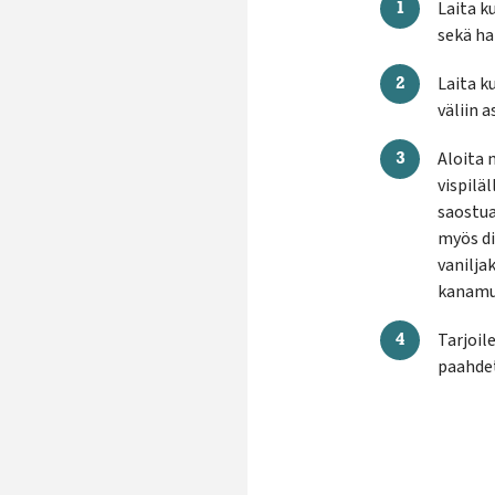
Laita k
sekä ha
Laita k
väliin a
Aloita
vispilä
saostua
myös di
vanilja
kanamu
Tarjoil
paahdet