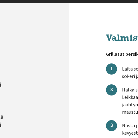
Valmis
Grillatut persi
Laita so
sokeri j
ä
Halkaise
Leikkaa
jäähtyn
maustua
tä
ä
Nosta p
kevyest