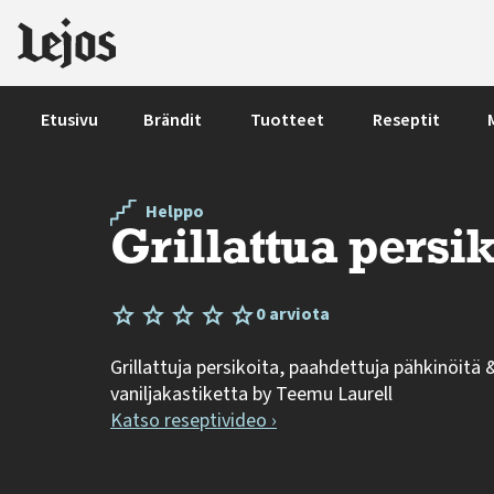
Siirry sisältöön
Etusivu
Brändit
Tuotteet
Reseptit
Helppo
Grillattua persi
0 arviota
Grillattuja persikoita, paahdettuja pähkinöitä
vaniljakastiketta by Teemu Laurell
Katso reseptivideo ›