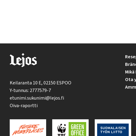
Rese
Brän
Mikä 
Ota 
Keilaranta 10 E, 02150 ESPOO
Ammat
Y-tunnus: 2777579-7
etunimi.sukunimi@lejos.fi
Oiva-raportti