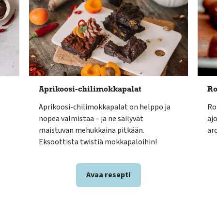
Aprikoosi-chilimokkapalat
Ro
Aprikoosi-chilimokkapalat on helppo ja
Ro
nopea valmistaa – ja ne säilyvät
aj
maistuvan mehukkaina pitkään.
aro
Eksoottista twistiä mokkapaloihin!
Avaa resepti