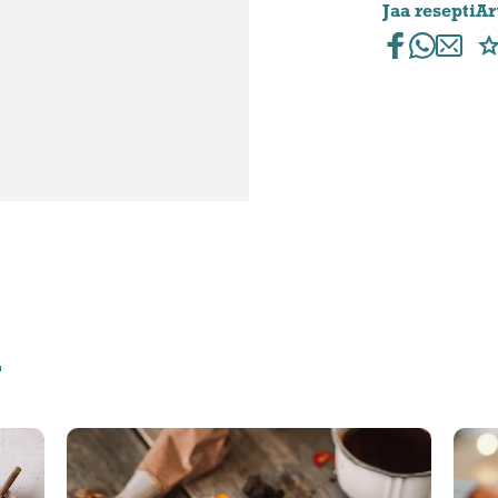
Jaa resepti
Ar
ä