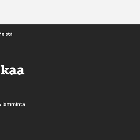
Meistä
kkaa
 & lämmintä