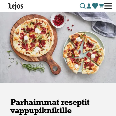
Siirry sisältöön
Parhaimmat reseptit
vappupiknikille