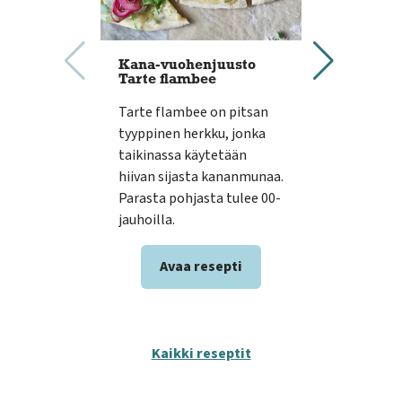
Kana-vuohenjuusto
Donitsi
Tarte flambee
Houten 
Tarte flambee on pitsan
Vapun h
tyyppinen herkku, jonka
donitsit 
taikinassa käytetään
ne dipa
hiivan sijasta kananmunaa.
suklaaka
Parasta pohjasta tulee 00-
Kokeile 
jauhoilla.
kun vapp
Avaa resepti
Av
Kaikki reseptit