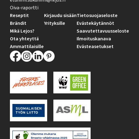
etunimi.sukunimi@lejos.fi
Oiva-raportti
Reseptit
Kirjaudu sisään
Tietosuojaseloste
Brändit
Yrityksille
Evästekäytännöt
Mikä Lejos?
Saavutettavuusseloste
Ota yhteyttä
Ilmoituskanava
Ammattilaisille
Evästeasetukset