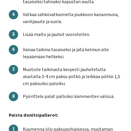
tasaiseksi tahnaksi kapustan avulla.
Vatkaa sähkövatkaimella joukkoon kananmuna,
vaniljauute ja suola.
Lisää maito ja jauhot vuorotellen.
Vaivaa taikina tasaiseksi ja jätä kelmun alle
lepäämään hetkeksi.
Muotoile taikinasta kevyesti jauhotetulla
alustalla 3-4 cm paksu pötkö ja leikkaa pötkö 1,5
cm paksuiksi paloiksi.
Pyörittele palat palloiksi kämmenten välissä.
Paista donitsipallerot:
Kuumenna öljy paksupohjaisessa, muutaman