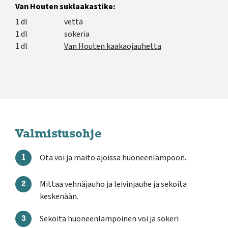
Van Houten suklaakastike:
1 dl
vettä
1 dl
sokeria
1 dl
Van Houten kaakaojauhetta
Valmistusohje
Ota voi ja maito ajoissa huoneenlämpöön.
Mittaa vehnäjauho ja leivinjauhe ja sekoita
keskenään.
Sekoita huoneenlämpöinen voi ja sokeri