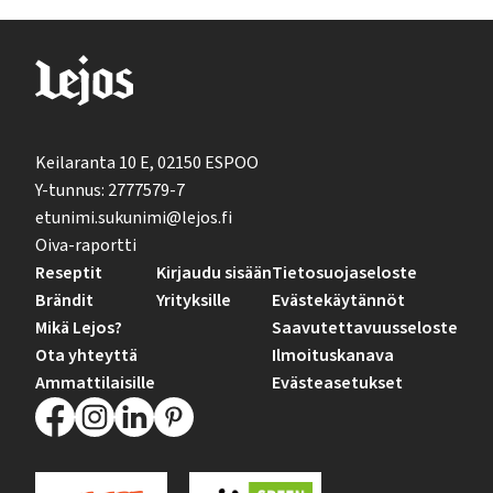
Keilaranta 10 E, 02150 ESPOO
Y-tunnus: 2777579-7
etunimi.sukunimi@lejos.fi
Oiva-raportti
Reseptit
Kirjaudu sisään
Tietosuojaseloste
Brändit
Yrityksille
Evästekäytännöt
Mikä Lejos?
Saavutettavuusseloste
Ota yhteyttä
Ilmoituskanava
Ammattilaisille
Evästeasetukset