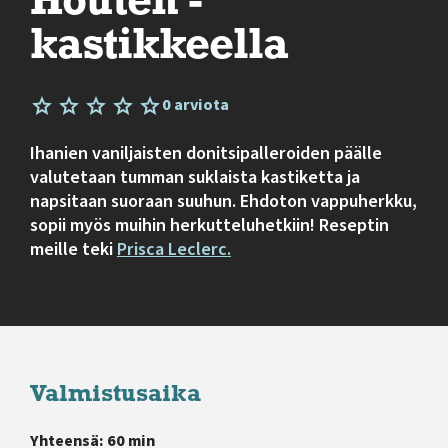
Houten -
kastikkeella
0 arviota
Ihanien vaniljaisten donitsipalleroiden päälle
valutetaan tumman suklaista kastiketta ja
napsitaan suoraan suuhun. Ehdoton vappuherkku,
sopii myös muihin herkutteluhetkiin! Reseptin
meille teki
Prisca Leclerc.
Valmistusaika
Yhteensä: 60 min