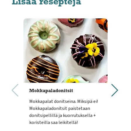
Lisää reseptejä
Mokkapaladonitsit
Suk
Mokkapalat donitseina. Miksipä ei!
Maus
Mokkapaladonitsit paistetaan
Hout
donitsipellillä ja kuorrutuksella +
pais
koristeilla saa leikitellä!
ja 