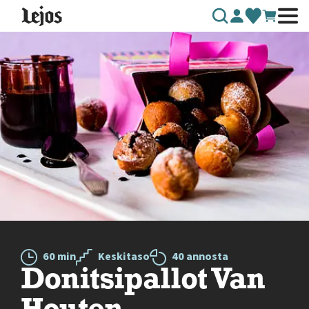
Siirry sisältöön
60 min
Keskitaso
40 annosta
Donitsipallot Van