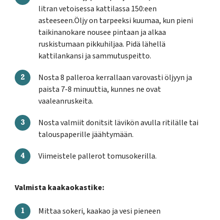
litran vetoisessa kattilassa 150:een
asteeseen.Öljy on tarpeeksi kuumaa, kun pieni
taikinanokare nousee pintaan ja alkaa
ruskistumaan pikkuhiljaa. Pidä lähellä
kattilankansi ja sammutuspeitto.
Nosta 8 palleroa kerrallaan varovasti öljyyn ja
paista 7-8 minuuttia, kunnes ne ovat
vaaleanruskeita.
Nosta valmiit donitsit lävikön avulla ritilälle tai
talouspaperille jäähtymään.
Viimeistele pallerot tomusokerilla.
Valmista kaakaokastike:
Mittaa sokeri, kaakao ja vesi pieneen