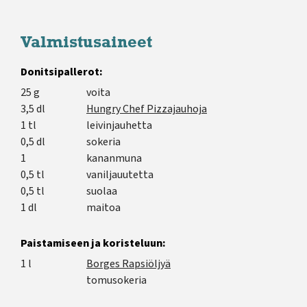
Valmistusaineet
Donitsipallerot:
25 g
voita
3,5 dl
Hungry Chef Pizzajauhoja
1 tl
leivinjauhetta
0,5 dl
sokeria
1
kananmuna
0,5 tl
vaniljauutetta
0,5 tl
suolaa
1 dl
maitoa
Paistamiseen ja koristeluun:
1 l
Borges Rapsiöljyä
tomusokeria