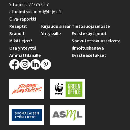
Y-tunnus: 2777579-7
etunimi.sukunimi@lejos.fi
Oiva-raportti
Reseptit
Kirjaudu sisään
Tietosuojaseloste
Brändit
Yrityksille
Evästekäytännöt
Mikä Lejos?
Saavutettavuusseloste
Ota yhteyttä
Ilmoituskanava
Ammattilaisille
Evästeasetukset