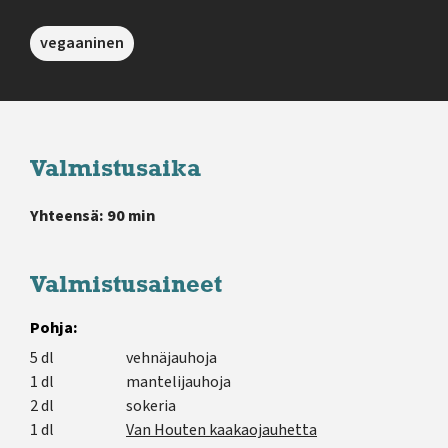
vegaaninen
Valmistusaika
Yhteensä: 90 min
Valmistusaineet
Pohja:
5 dl
vehnäjauhoja
1 dl
mantelijauhoja
2 dl
sokeria
1 dl
Van Houten kaakaojauhetta