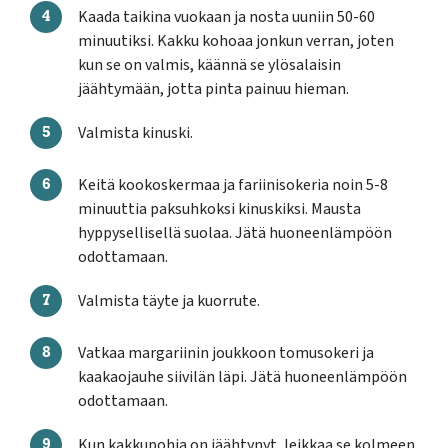
Kaada taikina vuokaan ja nosta uuniin 50-60
minuutiksi. Kakku kohoaa jonkun verran, joten
kun se on valmis, käännä se ylösalaisin
jäähtymään, jotta pinta painuu hieman.
Valmista kinuski.
Keitä kookoskermaa ja fariinisokeria noin 5-8
minuuttia paksuhkoksi kinuskiksi. Mausta
hyppysellisellä suolaa. Jätä huoneenlämpöön
odottamaan.
Valmista täyte ja kuorrute.
Vatkaa margariinin joukkoon tomusokeri ja
kaakaojauhe siivilän läpi. Jätä huoneenlämpöön
odottamaan.
Kun kakkupohja on jäähtynyt, leikkaa se kolmeen