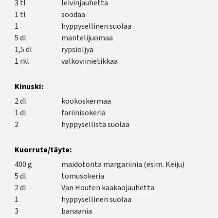
3 tl
leivinjauhetta
1 tl
soodaa
1
hyppysellinen suolaa
5 dl
mantelijuomaa
1,5 dl
rypsiöljyä
1 rkl
valkoviinietikkaa
Kinuski:
2 dl
kookoskermaa
1 dl
fariinisokeria
2
hyppysellistä suolaa
Kuorrute/täyte:
400 g
maidotonta margariinia (esim. Keiju)
5 dl
tomusokeria
2 dl
Van Houten kaakaojauhetta
1
hyppysellinen suolaa
3
banaania