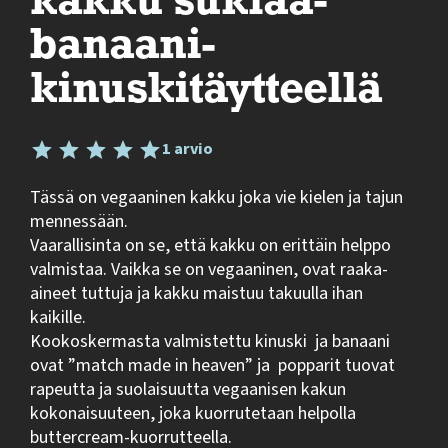
kakku suklaa-
banaani-
kinuskitäytteellä
1 arvio
Tässä on vegaaninen kakku joka vie kielen ja tajun
mennessään.
Vaarallisinta on se, että kakku on erittäin helppo
valmistaa. Vaikka se on vegaaninen, ovat raaka-
aineet tuttuja ja kakku maistuu takuulla ihan
kaikille.
Kookoskermasta valmistettu kinuski ja banaani
ovat ”match made in heaven” ja popparit tuovat
rapeutta ja suolaisuutta vegaanisen kakun
kokonaisuuteen, joka kuorrutetaan helpolla
buttercream-kuorrutteella.