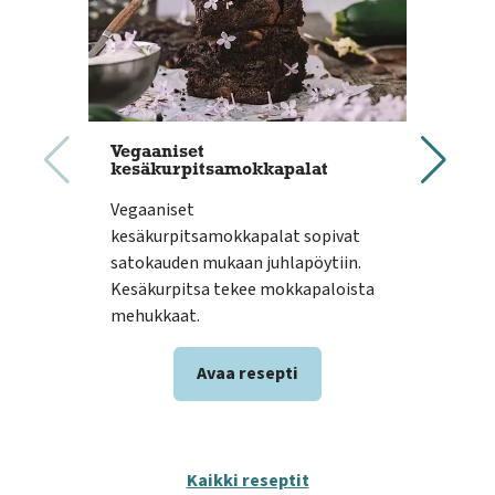
Vegaaniset
Veg
kesäkurpitsamokkapalat
mok
Vegaaniset
Mokk
kesäkurpitsamokkapalat sopivat
ruok
satokauden mukaan juhlapöytiin.
mokk
Kesäkurpitsa tekee mokkapaloista
viva
mehukkaat.
herk
Avaa resepti
Kaikki reseptit