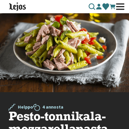
Siirry sisältöön
Helppo
4 annosta
Pesto-tonnikala-