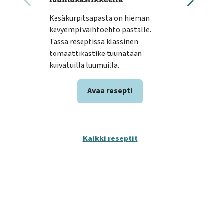
luumukastikkeella
Mai
Kesäkurpitsapasta on hieman
käd
kevyempi vaihtoehto pastalle.
kana
Tässä reseptissä klassinen
toma
tomaattikastike tuunataan
cash
kuivatuilla luumuilla.
Avaa resepti
Kaikki reseptit