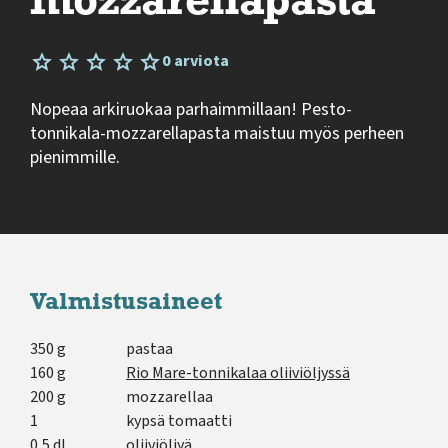
mozzarellapasta
0 arviota
Nopeaa arkiruokaa parhaimmillaan! Pesto-
tonnikala-mozzarellapasta maistuu myös perheen
pienimmille.
Valmistusaineet
350 g
pastaa
160 g
Rio Mare-tonnikalaa oliiviöljyssä
200 g
mozzarellaa
1
kypsä tomaatti
0,5 dl
oliiviöljyä