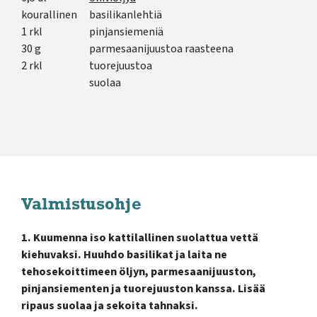
kourallinen
basilikanlehtiä
1 rkl
pinjansiemeniä
30 g
parmesaanijuustoa raasteena
2 rkl
tuorejuustoa
suolaa
Valmistusohje
1. Kuumenna iso kattilallinen suolattua vettä
kiehuvaksi. Huuhdo basilikat ja laita ne
tehosekoittimeen öljyn, parmesaanijuuston,
pinjansiementen ja tuorejuuston kanssa. Lisää
ripaus suolaa ja sekoita tahnaksi.