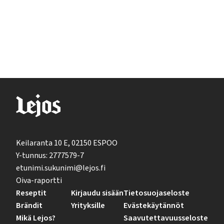
Keilaranta 10 E, 02150 ESPOO
Y-tunnus: 2777579-7
etunimi.sukunimi@lejos.fi
Oiva-raportti
Reseptit
Kirjaudu sisään
Tietosuojaseloste
Brändit
Yrityksille
Evästekäytännöt
Mikä Lejos?
Saavutettavuusseloste