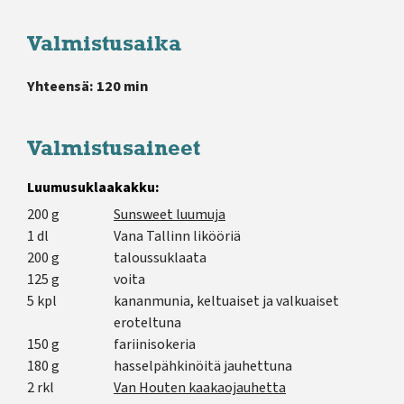
Valmistusaika
Yhteensä: 120 min
Valmistusaineet
Luumusuklaakakku:
200 g
Sunsweet luumuja
1 dl
Vana Tallinn likööriä
200 g
taloussuklaata
125 g
voita
5 kpl
kananmunia, keltuaiset ja valkuaiset
eroteltuna
150 g
fariinisokeria
180 g
hasselpähkinöitä jauhettuna
2 rkl
Van Houten kaakaojauhetta