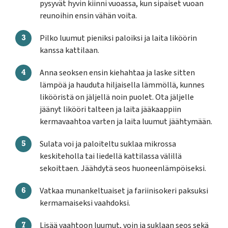
pysyvät hyvin kiinni vuoassa, kun sipaiset vuoan
reunoihin ensin vähän voita.
Pilko luumut pieniksi paloiksi ja laita liköörin
kanssa kattilaan.
Anna seoksen ensin kiehahtaa ja laske sitten
lämpöä ja hauduta hiljaisella lämmöllä, kunnes
likööristä on jäljellä noin puolet. Ota jäljelle
jäänyt likööri talteen ja laita jääkaappiin
kermavaahtoa varten ja laita luumut jäähtymään.
Sulata voi ja paloiteltu suklaa mikrossa
keskiteholla tai liedellä kattilassa välillä
sekoittaen. Jäähdytä seos huoneenlämpöiseksi.
Vatkaa munankeltuaiset ja fariinisokeri paksuksi
kermamaiseksi vaahdoksi.
Lisää vaahtoon luumut, voin ja suklaan seos sekä