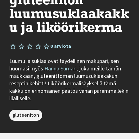
gluteeniton
luumusuklaakakk
u ja liköörikerma
0 arviota
Luumu ja suklaa ovat täydellinen makupari, sen
huomasi myös
Hanna Sumari
, joka meille tämän
maukkaan, gluteenittoman luumusuklaakakun
reseptin kehitti! Liköörikermalisäyksellä tämä
kakku on erinomainen päätös vähän paremmallekin
illalliselle.
gluteeniton