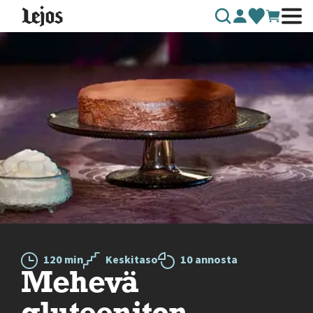
Siirry sisältöön
120 min
Keskitaso
10 annosta
Mehevä