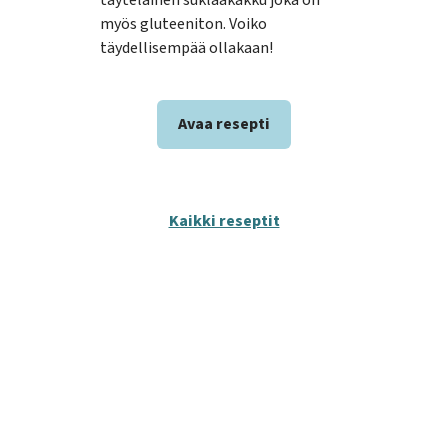
onki
myös gluteeniton. Voiko
sell
täydellisempää ollakaan!
brow
Avaa resepti
Kaikki reseptit