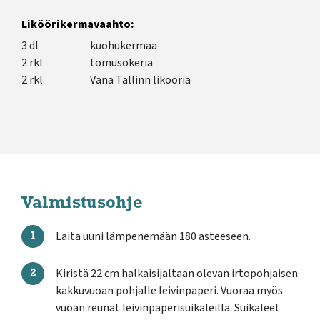
Liköörikermavaahto:
3 dl
kuohukermaa
2 rkl
tomusokeria
2 rkl
Vana Tallinn likööriä
Valmistusohje
Laita uuni lämpenemään 180 asteeseen.
Kiristä 22 cm halkaisijaltaan olevan irtopohjaisen
kakkuvuoan pohjalle leivinpaperi. Vuoraa myös
vuoan reunat leivinpaperisuikaleilla. Suikaleet