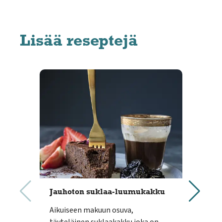
Lisää reseptejä
Jauhoton suklaa-luumukakku
Its
bro
Aikuiseen makuun osuva,
Rese
täyteläinen suklaakakku joka on