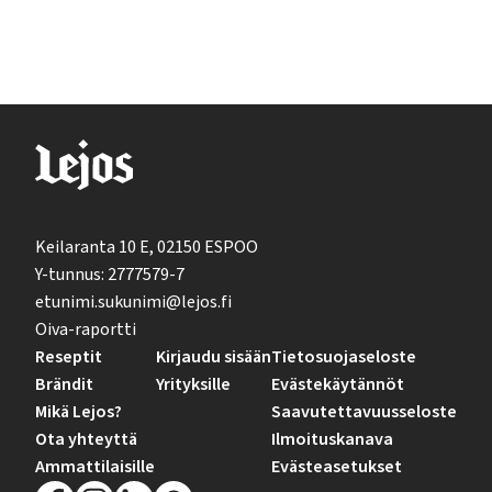
Keilaranta 10 E, 02150 ESPOO
Y-tunnus: 2777579-7
etunimi.sukunimi@lejos.fi
Oiva-raportti
Reseptit
Kirjaudu sisään
Tietosuojaseloste
Brändit
Yrityksille
Evästekäytännöt
Mikä Lejos?
Saavutettavuusseloste
Ota yhteyttä
Ilmoituskanava
Ammattilaisille
Evästeasetukset