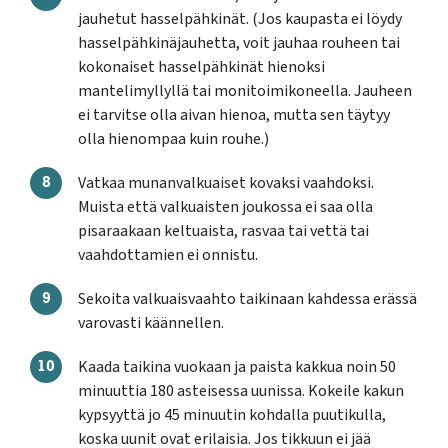
jauhetut hasselpähkinät. (Jos kaupasta ei löydy
hasselpähkinäjauhetta, voit jauhaa rouheen tai
kokonaiset hasselpähkinät hienoksi
mantelimyllyllä tai monitoimikoneella. Jauheen
ei tarvitse olla aivan hienoa, mutta sen täytyy
olla hienompaa kuin rouhe.)
Vatkaa munanvalkuaiset kovaksi vaahdoksi.
Muista että valkuaisten joukossa ei saa olla
pisaraakaan keltuaista, rasvaa tai vettä tai
vaahdottamien ei onnistu.
Sekoita valkuaisvaahto taikinaan kahdessa erässä
varovasti käännellen.
Kaada taikina vuokaan ja paista kakkua noin 50
minuuttia 180 asteisessa uunissa. Kokeile kakun
kypsyyttä jo 45 minuutin kohdalla puutikulla,
koska uunit ovat erilaisia. Jos tikkuun ei jää