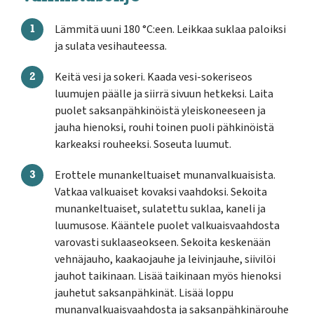
Lämmitä uuni 180 °C:een. Leikkaa suklaa paloiksi
ja sulata vesihauteessa.
Keitä vesi ja sokeri. Kaada vesi-sokeriseos
luumujen päälle ja siirrä sivuun hetkeksi. Laita
puolet saksanpähkinöistä yleiskoneeseen ja
jauha hienoksi, rouhi toinen puoli pähkinöistä
karkeaksi rouheeksi. Soseuta luumut.
Erottele munankeltuaiset munanvalkuaisista.
Vatkaa valkuaiset kovaksi vaahdoksi. Sekoita
munankeltuaiset, sulatettu suklaa, kaneli ja
luumusose. Kääntele puolet valkuaisvaahdosta
varovasti suklaaseokseen. Sekoita keskenään
vehnäjauho, kaakaojauhe ja leivinjauhe, siivilöi
jauhot taikinaan. Lisää taikinaan myös hienoksi
jauhetut saksanpähkinät. Lisää loppu
munanvalkuaisvaahdosta ja saksanpähkinärouhe