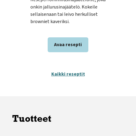
onkin jallurusinajäätelö. Kokeile
kes
sellaisenaan tai leivo herkulliset
sato
browniet kaveriksi.
Kesä
meh
Avaa resepti
Kaikki reseptit
Tuotteet