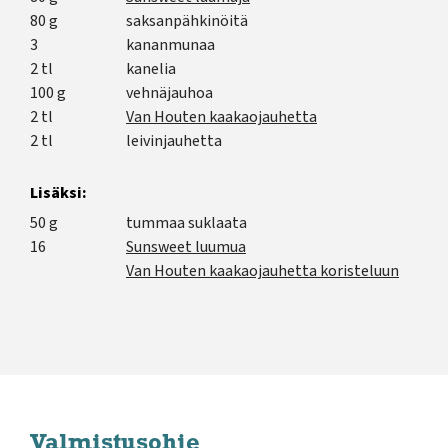
80 g
saksanpähkinöitä
3
kananmunaa
2 tl
kanelia
100 g
vehnäjauhoa
2 tl
Van Houten kaakaojauhetta
2 tl
leivinjauhetta
Lisäksi:
50 g
tummaa suklaata
16
Sunsweet luumua
Van Houten kaakaojauhetta koristeluun
Valmistusohje