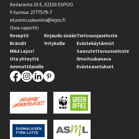
Keilaranta 10 E, 02150 ESPOO
Y-tunnus: 2777579-7
etunimi.sukunimi@lejos.fi
Oiva-raportti
Reseptit
Kirjaudu sisään
Tietosuojaseloste
Brändit
Yrityksille
Evästekäytännöt
Mikä Lejos?
Saavutettavuusseloste
Ota yhteyttä
Ilmoituskanava
Ammattilaisille
Evästeasetukset