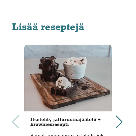
Lisää reseptejä
Itsetehty jallurusinajäätelö +
Veg
browniesresepti
kes
Resepti rommirusinajäätelölle, joka
Veg