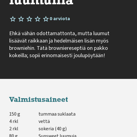
luumuilla
0 arviota
Ehkä vähän odottamattonta, mutta luumut
lisäävät raikkaan ja hedelmäisen lisän myös
browniehin. Tätä browniereseptiä on pakko
kokeilla; sopii erinomaisesti joulupöytään!
Valmistusaineet
150 g
tummaa suklaata
4 rkl
vettä
2 rkl
sokeria (40 g)
80 g
Sunsweet luumuja