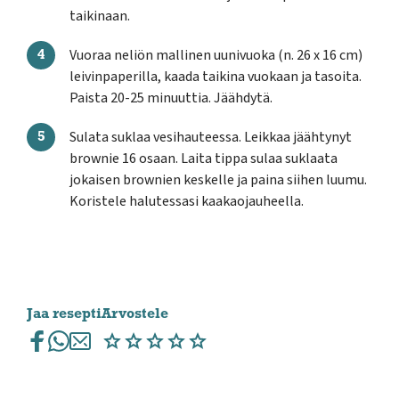
taikinaan.
Vuoraa neliön mallinen uunivuoka (n. 26 x 16 cm)
leivinpaperilla, kaada taikina vuokaan ja tasoita.
Paista 20-25 minuuttia. Jäähdytä.
Sulata suklaa vesihauteessa. Leikkaa jäähtynyt
brownie 16 osaan. Laita tippa sulaa suklaata
jokaisen brownien keskelle ja paina siihen luumu.
Koristele halutessasi kaakaojauheella.
Jaa resepti
Arvostele