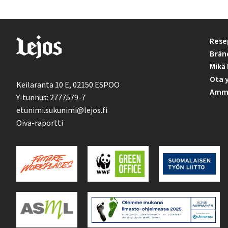
Rese
Brän
Mikä 
Ota 
Keilaranta 10 E, 02150 ESPOO
Ammat
Y-tunnus: 2777579-7
etunimi.sukunimi@lejos.fi
Oiva-raportti