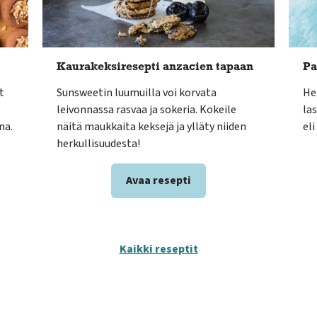
Kaurakeksiresepti anzacien tapaan
Pa
t
Sunsweetin luumuilla voi korvata
He
leivonnassa rasvaa ja sokeria. Kokeile
las
na.
näitä maukkaita keksejä ja ylläty niiden
el
herkullisuudesta!
Avaa resepti
Kaikki reseptit