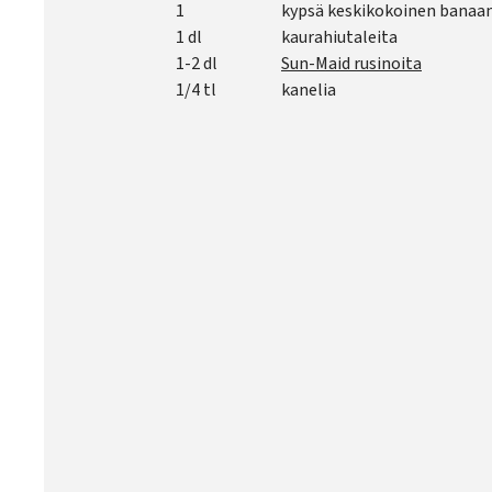
1
kypsä keskikokoinen banaan
1 dl
kaurahiutaleita
1-2 dl
Sun-Maid rusinoita
1/4 tl
kanelia