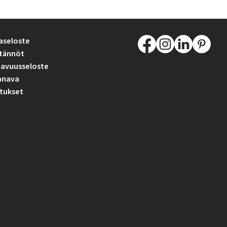
aseloste
tännöt
avuusseloste
anava
tukset