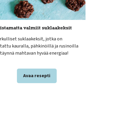
istamatta valmiit suklaakeksit
rkulliset suklaakeksit, jotka on
tattu kauralla, pähkinöillä ja rusinoilla
i täynnä mahtavan hyvää energiaa!
Avaa resepti