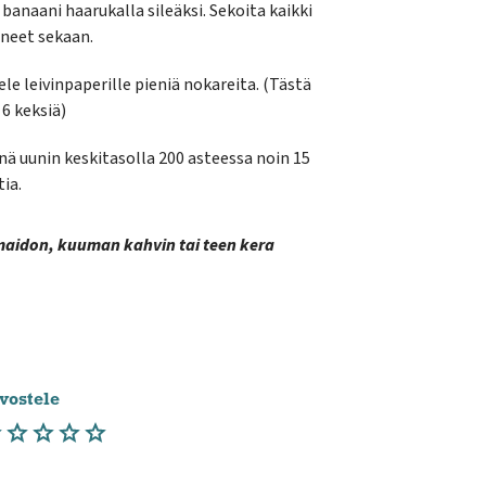
banaani haarukalla sileäksi. Sekoita kaikki
neet sekaan.
le leivinpaperille pieniä nokareita. (Tästä
 6 keksiä)
ä uunin keskitasolla 200 asteessa noin 15
ia.
maidon, kuuman kahvin tai teen kera
vostele