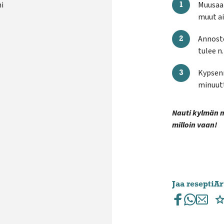
i
Muusaa 
muut ai
Annoste
tulee n.
Kypsenn
minuutt
Nauti kylmän 
milloin vaan!
Jaa resepti
Ar