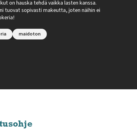
kut on hauska tehdä vaikka lasten kanssa.
ni tuovat sopivasti makeutta, joten näihin ei
okeria!
eria
maidoton
tusohje