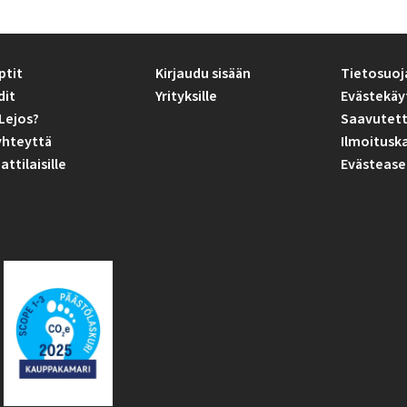
ptit
Kirjaudu sisään
Tietosuoj
dit
Yrityksille
Evästekäy
Lejos?
Saavutett
yhteyttä
Ilmoitusk
tilaisille
Evästease