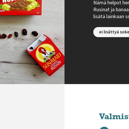
Nämä helpot her
Rusinat ja banaa
lisätä lainkaan s
ei lisättyä sok
Valmis