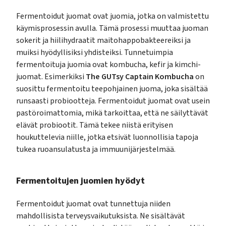
Fermentoidut juomat ovat juomia, jotka on valmistettu
käymisprosessin avulla. Tämä prosessi muuttaa juoman
sokerit ja hiilihydraatit maitohappobakteereiksi ja
muiksi hyödyllisiksi yhdisteiksi. Tunnetuimpia
fermentoituja juomia ovat kombucha, kefir ja kimchi-
juomat. Esimerkiksi
The GUTsy Captain Kombucha
on
suosittu fermentoitu teepohjainen juoma, joka sisältää
runsaasti probiootteja. Fermentoidut juomat ovat usein
pastöroimattomia, mikä tarkoittaa, että ne säilyttävät
elävät probiootit. Tämä tekee niistä erityisen
houkuttelevia niille, jotka etsivät luonnollisia tapoja
tukea ruoansulatusta ja immuunijärjestelmää.
Fermentoitujen juomien hyödyt
Fermentoidut juomat ovat tunnettuja niiden
mahdollisista terveysvaikutuksista. Ne sisältävät