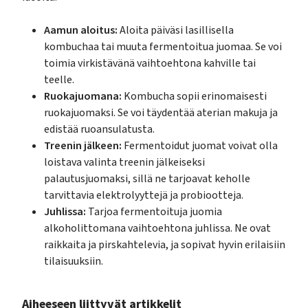
Aamun aloitus:
Aloita päiväsi lasillisella
kombuchaa tai muuta fermentoitua juomaa. Se voi
toimia virkistävänä vaihtoehtona kahville tai
teelle.
Ruokajuomana:
Kombucha sopii erinomaisesti
ruokajuomaksi. Se voi täydentää aterian makuja ja
edistää ruoansulatusta.
Treenin jälkeen:
Fermentoidut juomat voivat olla
loistava valinta treenin jälkeiseksi
palautusjuomaksi, sillä ne tarjoavat keholle
tarvittavia elektrolyyttejä ja probiootteja.
Juhlissa:
Tarjoa fermentoituja juomia
alkoholittomana vaihtoehtona juhlissa. Ne ovat
raikkaita ja pirskahtelevia, ja sopivat hyvin erilaisiin
tilaisuuksiin.
Aiheeseen liittyvät artikkelit