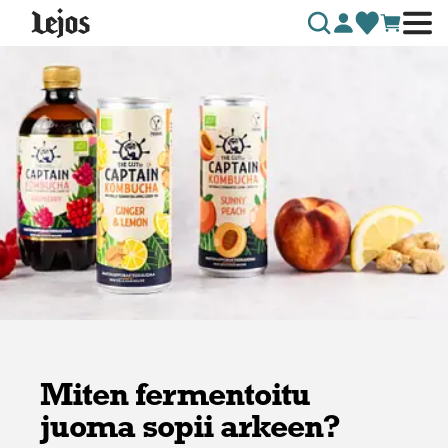
Siirry sisältöön
Miten fermentoitu
juoma sopii arkeen?