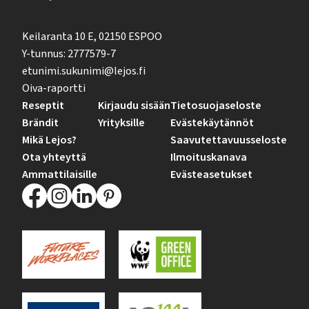
Keilaranta 10 E, 02150 ESPOO
Y-tunnus: 2777579-7
etunimi.sukunimi@lejos.fi
Oiva-raportti
Reseptit
Kirjaudu sisään
Tietosuojaseloste
Brändit
Yrityksille
Evästekäytännöt
Mikä Lejos?
Saavutettavuusseloste
Ota yhteyttä
Ilmoituskanava
Ammattilaisille
Evästeasetukset