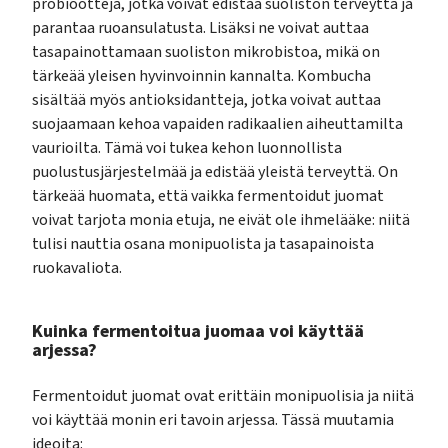
probiootteja, jotka voivat edistää suoliston terveyttä ja
parantaa ruoansulatusta. Lisäksi ne voivat auttaa
tasapainottamaan suoliston mikrobistoa, mikä on
tärkeää yleisen hyvinvoinnin kannalta. Kombucha
sisältää myös antioksidantteja, jotka voivat auttaa
suojaamaan kehoa vapaiden radikaalien aiheuttamilta
vaurioilta. Tämä voi tukea kehon luonnollista
puolustusjärjestelmää ja edistää yleistä terveyttä. On
tärkeää huomata, että vaikka fermentoidut juomat
voivat tarjota monia etuja, ne eivät ole ihmelääke: niitä
tulisi nauttia osana monipuolista ja tasapainoista
ruokavaliota.
Kuinka fermentoitua juomaa voi käyttää
arjessa?
Fermentoidut juomat ovat erittäin monipuolisia ja niitä
voi käyttää monin eri tavoin arjessa. Tässä muutamia
ideoita: