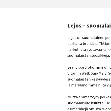
Lejos – suomala
Lejos on suomalainen perh
parhaita brändejä. Yhtiöm
herkullista syötävää kaik
suomalaisten suosikkeja, j
Brändiportfoliomme on tä
Vitamin Well, Sun-Maid, 
suomalaisten keskuudess
ja markkinoimme niitä ylp
Mutta emme tyydy pelkä
suomalaisille kuluttajil
esimerkkejä omista tuote