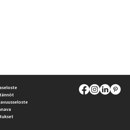
aseloste
tännöt
avuusseloste
anava
tukset