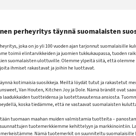
inen perheyritys täynnä suomalaisten suos
eyritys, joka on jo yli 100 vuoden ajan tarjonnut suomalaisille ku
me toimii elintarvikkeiden ja juomien tukkukaupassa, tuoden raik
kien suomalaisten ulottuville. Olemme ylpeitä siitä, että olemme
oita ihmiset rakastavat ja joihin he luottavat.
ynnä kotimaisia suosikkeja. Meiltä löydät tutut ja rakastetut m
Sunsweet, Van Houten, Kitchen Joy ja Dole. Nämä brändit ovat saa
a laadukkaiden tuotteidensa ja luotettavuutensa ansiosta. Tuo
eydellä, koska tiedämme, että ne vastaavat suomalaisten kuluttaj
stään tuomaan maahan muiden valmistamia tuotteita – panost
le suunnattujen tuotemerkkiemme kehittelyyn ja markkinointiin. 
merkeistämme. Nämä tuotemerkit on suunniteltu suomalaisille k