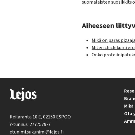
suomalaisten suosikkituo
Aiheeseen liittyv
Mikä on paras pizzaj
Miten chiclekumi ero
Onko proteiinipatuko
Rese
Brän
Mikä 
Ota 
Keilaranta 10 E, 02150 ESPOO
Ammat
Y-tunnus: 2777579-7
etunimi.sukunimi@lejos.fi