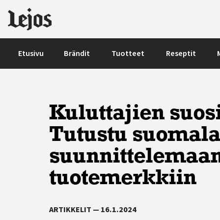
Siirry sisältöön
Etusivu
Brändit
Tuotteet
Reseptit
Kuluttajien suos
Tutustu suomala
suunnittelemaa
tuotemerkkiin
ARTIKKELIT — 16.1.2024