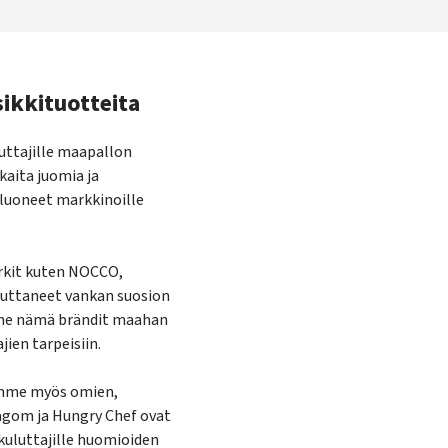
ikkituotteita
luttajille maapallon
kaita juomia ja
 luoneet markkinoille
erkit kuten NOCCO,
vuttaneet vankan suosion
mme nämä brändit maahan
ien tarpeisiin.
amme myös omien,
Lagom ja Hungry Chef ovat
uluttajille huomioiden