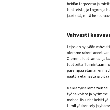
heidän tarpeensa ja miel
tuotteista, ja Lagom ja H
juuri sitä, mitä he seuraa
Vahvasti kasvava
Lejos on nykyään vahvasti
olemme rakentaneet vank
Olemme luottamus- ja laat
tuotteita. Toimintaamme 
parempaa elämän eri hetkii
nauttia elämästä ja pitää
Menestyksemme taustalla 
työpaikoista ja pyrimme 
mahdollisuudet kehittyä.
tiimityöskentely ja yhde