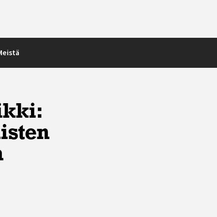
Meistä
ikki:
isten
n