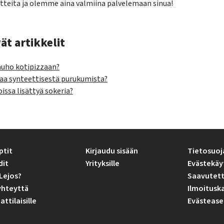
tteita ja olemme aina valmiina palvelemaan sinua!
ät artikkelit
auho kotipizzaan?
aa synteettisestä purukumista?
issa lisättyä sokeria?
ptit
Kirjaudu sisään
Tietosuoj
dit
Yrityksille
Evästekäy
Lejos?
Saavutett
yhteyttä
Ilmoitusk
tilaisille
Evästease