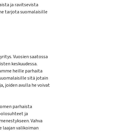
sta ja ravitsevista
e tarjota suomalaisille
yritys. Vuosien saatossa
isten keskuudessa.
samme heille parhaita
omalaisille sitä jotain
, joiden avulla he voivat
uomen parhaista
öolosuhteet ja
 menestykseen. Vahva
e laajan valikoiman