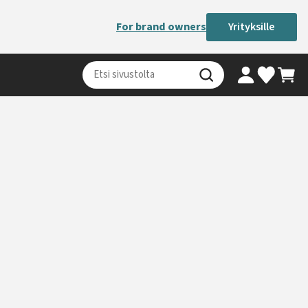
For brand owners
Yrityksille
Oma tili
Ostosk
Valikoimaki
Haku