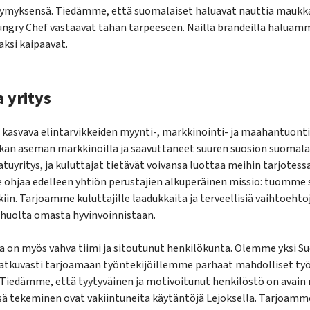
tymyksensä. Tiedämme, että suomalaiset haluavat nauttia maukkai
ungry Chef vastaavat tähän tarpeeseen. Näillä brändeillä haluamm
vaksi kaipaavat.
 yritys
 kasvava elintarvikkeiden myynti-, markkinointi- ja maahantuonti
an aseman markkinoilla ja saavuttaneet suuren suosion suomala
uyritys, ja kuluttajat tietävät voivansa luottaa meihin tarjotes
ohjaa edelleen yhtiön perustajien alkuperäinen missio: tuomme su
n. Tarjoamme kuluttajille laadukkaita ja terveellisiä vaihtoehtoja
 huolta omasta hyvinvoinnistaan.
on myös vahva tiimi ja sitoutunut henkilökunta. Olemme yksi S
jatkuvasti tarjoamaan työntekijöillemme parhaat mahdolliset ty
 Tiedämme, että tyytyväinen ja motivoitunut henkilöstö on avain
ssä tekeminen ovat vakiintuneita käytäntöjä Lejoksella. Tarjoamm