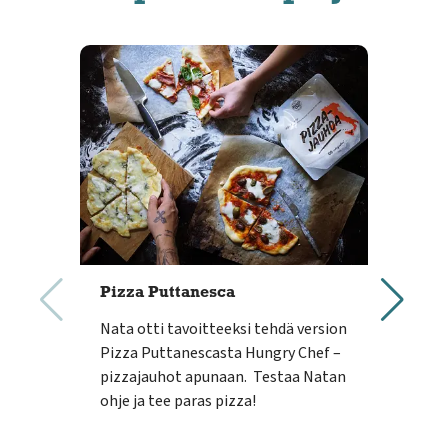
Pizza Puttanesca
Hun
res
Nata otti tavoitteeksi tehdä version
Vaih
Pizza Puttanescasta Hungry Chef –
täyt
pizzajauhot apunaan. Testaa Natan
suom
ohje ja tee paras pizza!
puol