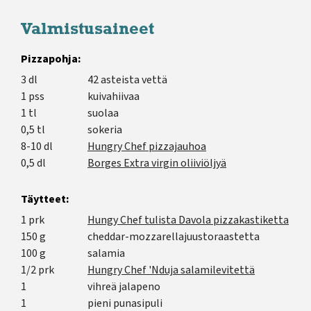
Valmistusaineet
Pizzapohja:
3 dl
42 asteista vettä
1 pss
kuivahiivaa
1 tl
suolaa
0,5 tl
sokeria
8-10 dl
Hungry Chef pizzajauhoa
0,5 dl
Borges Extra virgin oliiviöljyä
Täytteet:
1 prk
Hungy Chef tulista Davola pizzakastiketta
150 g
cheddar-mozzarellajuustoraastetta
100 g
salamia
1/2 prk
Hungry Chef 'Nduja salamilevitettä
1
vihreä jalapeno
1
pieni punasipuli