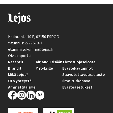
Keilaranta 10 E, 02150 ESPOO
Y-tunnus: 2777579-7
etunimi.sukunimi@lejos.fi
Oiva-raportti
Reseptit
Kirjaudu sisään
Tietosuojaseloste
Brändit
Yrityksille
Evästekäytännöt
Mikä Lejos?
Saavutettavuusseloste
Ota yhteyttä
Ilmoituskanava
Ammattilaisille
Evästeasetukset