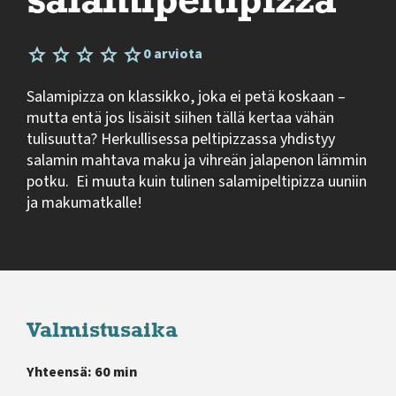
salamipeltipizza
0 arviota
Salamipizza on klassikko, joka ei petä koskaan –
mutta entä jos lisäisit siihen tällä kertaa vähän
tulisuutta? Herkullisessa peltipizzassa yhdistyy
salamin mahtava maku ja vihreän jalapenon lämmin
potku. Ei muuta kuin tulinen salamipeltipizza uuniin
ja makumatkalle!
Valmistusaika
Yhteensä: 60 min