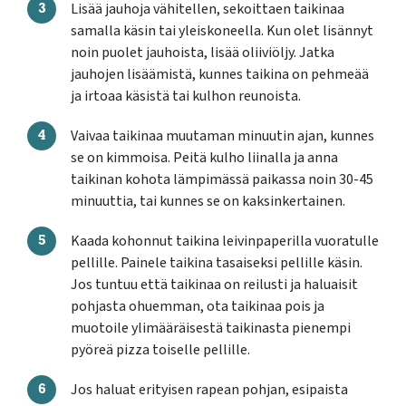
Lisää jauhoja vähitellen, sekoittaen taikinaa
samalla käsin tai yleiskoneella. Kun olet lisännyt
noin puolet jauhoista, lisää oliiviöljy. Jatka
jauhojen lisäämistä, kunnes taikina on pehmeää
ja irtoaa käsistä tai kulhon reunoista.
Vaivaa taikinaa muutaman minuutin ajan, kunnes
se on kimmoisa. Peitä kulho liinalla ja anna
taikinan kohota lämpimässä paikassa noin 30-45
minuuttia, tai kunnes se on kaksinkertainen.
Kaada kohonnut taikina leivinpaperilla vuoratulle
pellille. Painele taikina tasaiseksi pellille käsin.
Jos tuntuu että taikinaa on reilusti ja haluaisit
pohjasta ohuemman, ota taikinaa pois ja
muotoile ylimääräisestä taikinasta pienempi
pyöreä pizza toiselle pellille.
Jos haluat erityisen rapean pohjan, esipaista