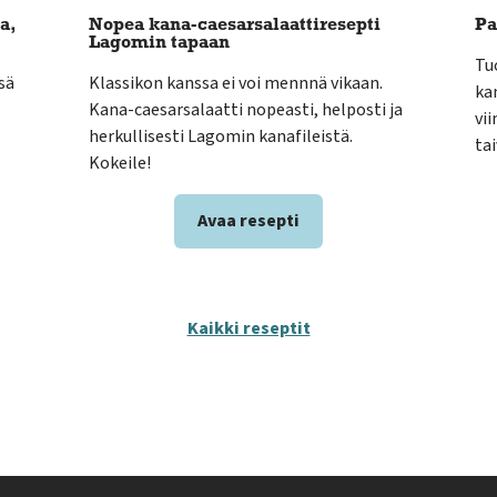
a,
Nopea kana-caesarsalaattiresepti
Pa
Lagomin tapaan
Tu
sä
Klassikon kanssa ei voi mennnä vikaan.
kan
Kana-caesarsalaatti nopeasti, helposti ja
vi
herkullisesti Lagomin kanafileistä.
ta
.
Kokeile!
Avaa resepti
Kaikki reseptit