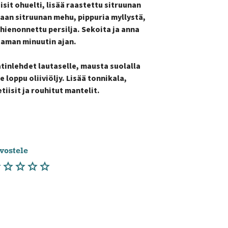
iisit ohuelti, lisää raastettu sitruunan
kaan sitruunan mehu, pippuria myllystä,
a hienonnettu persilja. Sekoita ja anna
aman minuutin ajan.
atinlehdet lautaselle, mausta suolalla
e loppu oliiviöljy. Lisää tonnikala,
iisit ja rouhitut mantelit.
vostele