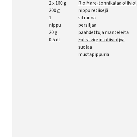
2 x 160 g
Rio Mare-tonnikalaa oliiviöl
200 g
nippu retiisejä
1
sitruuna
nippu
persiljaa
20 g
paahdettuja manteleita
0,5 dl
Extra virgin-oliiviöljyä
suolaa
mustapippuria