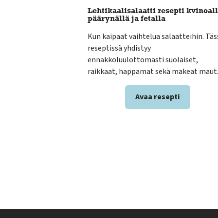
Lehtikaalisalaatti resepti kvinoall
päärynällä ja fetalla
Kun kaipaat vaihtelua salaatteihin. Täs
reseptissä yhdistyy
ennakkoluulottomasti suolaiset,
raikkaat, happamat sekä makeat maut
Avaa resepti