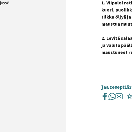
jyssä
1. Viipaloi ret
kuori, puolik
tilkka öljyä j
maustua muut
2. Levitä sala
ja valuta pääll
maustuneet ret
Jaa resepti
Ar