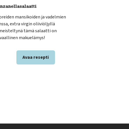
nzanellasalaatti
oreiden mansikoiden ja vadelmien
ssa, extra virgin oliiviöljyllä
imeisteltynä tämä salaatti on
ivaallinen makuelämys!
Avaa resepti