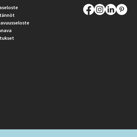
aseloste
tännöt
avuusseloste
anava
tukset