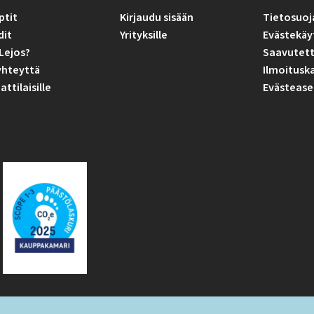
ptit
Kirjaudu sisään
Tietosuoj
dit
Yrityksille
Evästekäy
Lejos?
Saavutett
yhteyttä
Ilmoitusk
tilaisille
Evästease