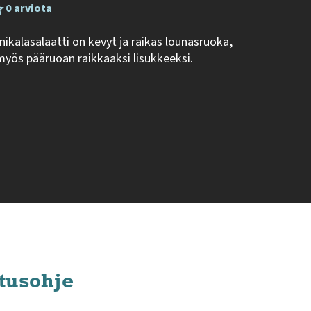
0 arviota
nikalasalaatti on kevyt ja raikas lounasruoka,
 myös pääruoan raikkaaksi lisukkeeksi.
tusohje