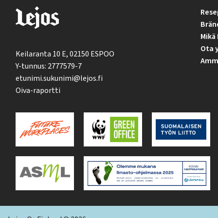
Rese
Brän
Mikä 
Ota 
Keilaranta 10 E, 02150 ESPOO
Ammat
Y-tunnus: 2777579-7
etunimi.sukunimi@lejos.fi
Oiva-raportti