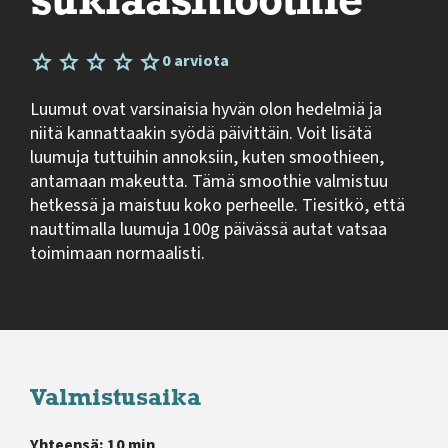
suklaasmoothie
0 arviota
Luumut ovat varsinaisia hyvän olon hedelmiä ja
niitä kannattaakin syödä päivittäin. Voit lisätä
luumuja tuttuihin annoksiin, kuten smoothieen,
antamaan makeutta. Tämä smoothie valmistuu
hetkessä ja maistuu koko perheelle. Tiesitkö, että
nauttimalla luumuja 100g päivässä autat vatsaa
toimimaan normaalisti.
Valmistusaika
Yhteensä: 10 min