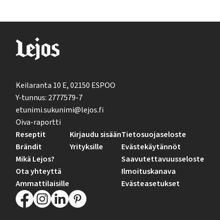
Keilaranta 10 E, 02150 ESPOO
Y-tunnus: 2777579-7
etunimi.sukunimi@lejos.fi
Oiva-raportti
Reseptit
Kirjaudu sisään
Tietosuojaseloste
Brändit
Yrityksille
Evästekäytännöt
Mikä Lejos?
Saavutettavuusseloste
Ota yhteyttä
Ilmoituskanava
Ammattilaisille
Evästeasetukset