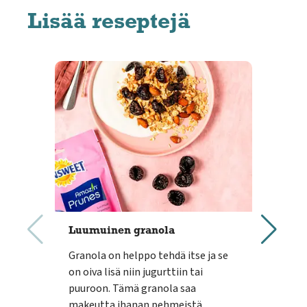
Lisää reseptejä
Luumuinen granola
Tos
Granola on helppo tehdä itse ja se
Tosc
on oiva lisä niin jugurttiin tai
Tämä
puuroon. Tämä granola saa
tah
makeutta ihanan pehmeistä
tosc