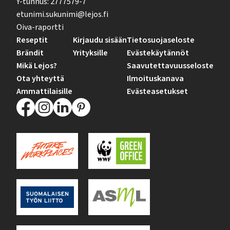
Y-tunnus: 2777579-7
etunimi.sukunimi@lejos.fi
Oiva-raportti
Reseptit
Kirjaudu sisään
Tietosuojaseloste
Brändit
Yrityksille
Evästekäytännöt
Mikä Lejos?
Saavutettavuusseloste
Ota yhteyttä
Ilmoituskanava
Ammattilaisille
Evästeasetukset