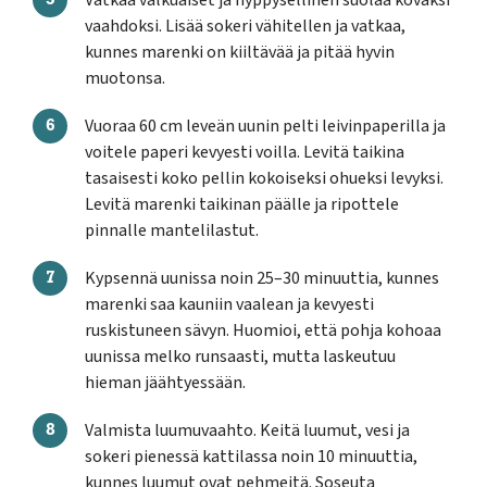
Vatkaa valkuaiset ja hyppysellinen suolaa kovaksi
vaahdoksi. Lisää sokeri vähitellen ja vatkaa,
kunnes marenki on kiiltävää ja pitää hyvin
muotonsa.
Vuoraa 60 cm leveän uunin pelti leivinpaperilla ja
voitele paperi kevyesti voilla. Levitä taikina
tasaisesti koko pellin kokoiseksi ohueksi levyksi.
Levitä marenki taikinan päälle ja ripottele
pinnalle mantelilastut.
Kypsennä uunissa noin 25–30 minuuttia, kunnes
marenki saa kauniin vaalean ja kevyesti
ruskistuneen sävyn. Huomioi, että pohja kohoaa
uunissa melko runsaasti, mutta laskeutuu
hieman jäähtyessään.
Valmista luumuvaahto. Keitä luumut, vesi ja
sokeri pienessä kattilassa noin 10 minuuttia,
kunnes luumut ovat pehmeitä. Soseuta