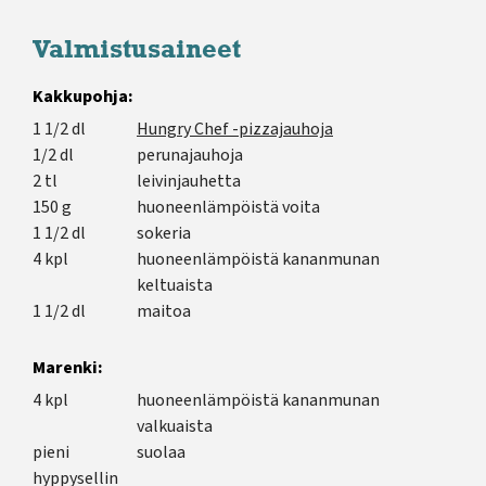
Valmistusaineet
Kakkupohja:
1 1/2 dl
Hungry Chef -pizzajauhoja
1/2 dl
perunajauhoja
2 tl
leivinjauhetta
150 g
huoneenlämpöistä voita
1 1/2 dl
sokeria
4 kpl
huoneenlämpöistä kananmunan
keltuaista
1 1/2 dl
maitoa
Marenki:
4 kpl
huoneenlämpöistä kananmunan
valkuaista
pieni
suolaa
hyppysellin