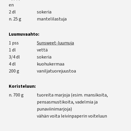
en
2 dl
sokeria
n. 25 g
mantelilastuja
Luumuvaahto:
1 pss
Sunsweet-luumuja
1 dl
vettä
3/4 dl
sokeria
4 dl
kuohukermaa
200 g
vaniljatuorejuustoa
Koristeluun:
n. 700 g
tuoreita marjoja (esim. mansikoita,
pensasmustikoita, vadelmia ja
punaviinimarjoja)
vähän voita leivinpaperin voiteluun