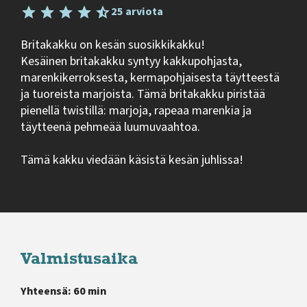
25 arviota
Britakakku on kesän suosikkikakku!
Kesäinen britakakku syntyy kakkupohjasta,
marenkikerroksesta, kermapohjaisesta täytteestä
ja tuoreista marjoista. Tämä britakakku piristää
pienellä twistillä: marjoja, rapeaa marenkia ja
täytteenä pehmeää luumuvaahtoa.
Tämä kakku viedään käsistä kesän juhlissa!
Valmistusaika
Yhteensä: 60 min