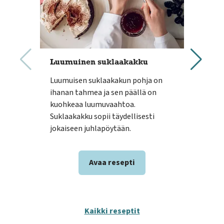
Luumuinen suklaakakku
Mus
suk
Luumuisen suklaakakun pohja on
Han
ihanan tahmea ja sen päällä on
mus
kuohkeaa luumuvaahtoa.
sopi
Suklaakakku sopii täydellisesti
täyt
jokaiseen juhlapöytään.
juhl
Avaa resepti
Kaikki reseptit