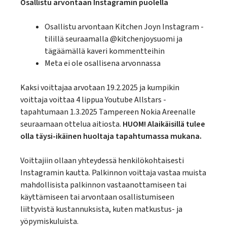
Osallistu arvontaan Instagramin puolella
Osallistu arvontaan Kitchen Joyn Instagram -
tilillä seuraamalla @kitchenjoysuomi ja
tägäämällä kaveri kommentteihin
Meta ei ole osallisena arvonnassa
Kaksi voittajaa arvotaan 19.2.2025 ja kumpikin
voittaja voittaa 4 lippua Youtube Allstars -
tapahtumaan 1.3.2025 Tampereen Nokia Areenalle
seuraamaan ottelua aitiosta.
HUOM! Alaikäisillä tulee
olla täysi-ikäinen huoltaja tapahtumassa mukana.
Voittajiin ollaan yhteydessä henkilökohtaisesti
Instagramin kautta. Palkinnon voittaja vastaa muista
mahdollisista palkinnon vastaanottamiseen tai
käyttämiseen tai arvontaan osallistumiseen
liittyvistä kustannuksista, kuten matkustus- ja
yöpymiskuluista.