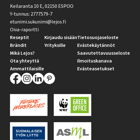
Keilaranta 10 E, 02150 ESPOO
Y-tunnus: 2777579-7
etunimi.sukunimi@lejos.fi
Oiva-raportti
Reseptit
Kirjaudu sisään
Tietosuojaseloste
Brändit
Yrityksille
Evästekäytännöt
Mikä Lejos?
Saavutettavuusseloste
Ota yhteyttä
Ilmoituskanava
Ammattilaisille
Evästeasetukset