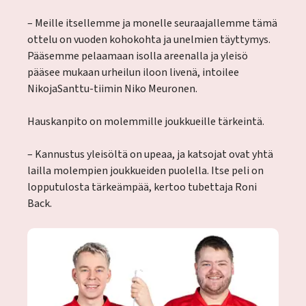
– Meille itsellemme ja monelle seuraajallemme tämä
ottelu on vuoden kohokohta ja unelmien täyttymys.
Pääsemme pelaamaan isolla areenalla ja yleisö
pääsee mukaan urheilun iloon livenä, intoilee
NikojaSanttu-tiimin Niko Meuronen.
Hauskanpito on molemmille joukkueille tärkeintä.
– Kannustus yleisöltä on upeaa, ja katsojat ovat yhtä
lailla molempien joukkueiden puolella. Itse peli on
lopputulosta tärkeämpää, kertoo tubettaja Roni
Back.