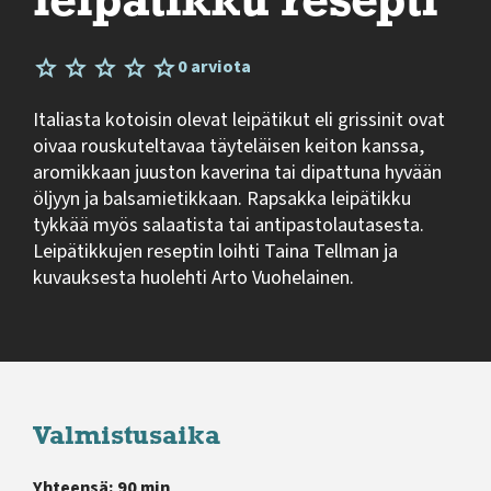
leipätikku resepti
0 arviota
Italiasta kotoisin olevat leipätikut eli grissinit ovat
oivaa rouskuteltavaa täyteläisen keiton kanssa,
aromikkaan juuston kaverina tai dipattuna hyvään
öljyyn ja balsamietikkaan. Rapsakka leipätikku
tykkää myös salaatista tai antipastolautasesta.
Leipätikkujen reseptin loihti Taina Tellman ja
kuvauksesta huolehti Arto Vuohelainen.
Valmistusaika
Yhteensä: 90 min