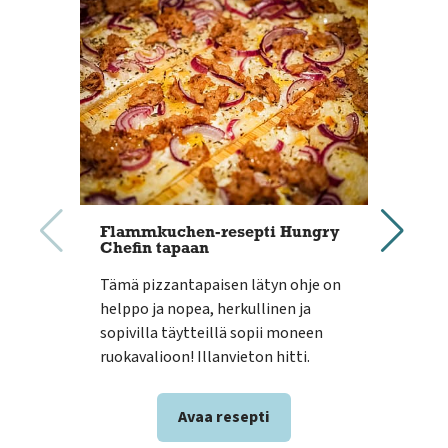
Flammkuchen-resepti Hungry
Che
Chefin tapaan
Juhl
Tämä pizzantapaisen lätyn ohje on
kana
helppo ja nopea, herkullinen ja
mais
sopivilla täytteillä sopii moneen
main
ruokavalioon! Illanvieton hitti.
arki
Avaa resepti