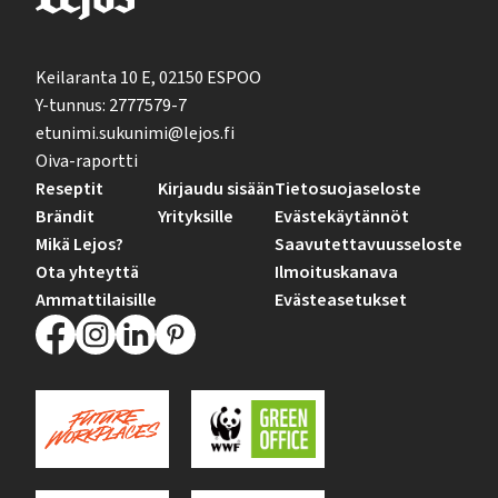
Keilaranta 10 E, 02150 ESPOO
Y-tunnus: 2777579-7
etunimi.sukunimi@lejos.fi
Oiva-raportti
Reseptit
Kirjaudu sisään
Tietosuojaseloste
Brändit
Yrityksille
Evästekäytännöt
Mikä Lejos?
Saavutettavuusseloste
Ota yhteyttä
Ilmoituskanava
Ammattilaisille
Evästeasetukset