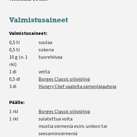
Valmistusaineet
Valmistusaineet:
0,5 tl
suolaa
0,5 tl
sokeria
10 g (n. 1
tuorehiivaa
rkl)
1 dl
vettä
0,5 dl
Borges Classic oliiviöljyä
3 dl
Hungry Chef vaaleita sämpyläjauhoja
Päälle:
1 rkl
Borges Classic oliiviöljyä
1 rkl
sulatettua voita
mustia siemeniä esim. unikon tai
seesaminsiemeniä