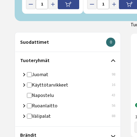
Tu
Suodattimet
0
Valittujen suo
Tuoteryhmät
Juomat
98
Käyttötarvikkeet
16
Napostelu
43
Ruoanlaitto
56
Välipalat
88
Brändit