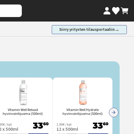
Oma tili
Ostosk
Valikoimaki
→
Siirry yritysten tilausportaaliin
Vitamin Well Reload
Vitamin Well Hydrate
Vita
hyvinvointijuoma (500ml)
hyvinvointijuoma (500ml)
hyvinvo
80€ / kpl
60
2,80€ / kpl
60
2,80€ / kpl
33
33
2 x 500ml
12 x 500ml
12 x 500