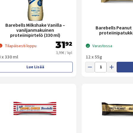
Barebells Milkshake Vanilla –
Barebells Peanut 
vaniljanmakuinen
proteiinipatukk
proteiinipirtelö (330 ml)
31
92
Tilapäisesti loppu
Varastossa
3,99€ / kpl
8 x 330 ml
12 x 55g
Lue Lisää