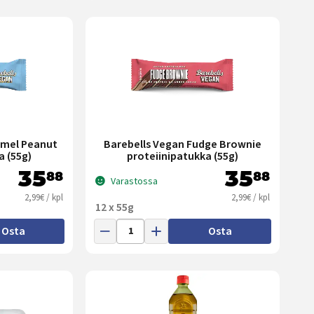
amel Peanut
Barebells Vegan Fudge Brownie
a (55g)
proteiinipatukka (55g)
35
35
88
88
Varastossa
2,99€ / kpl
2,99€ / kpl
12 x 55g
Osta
Osta