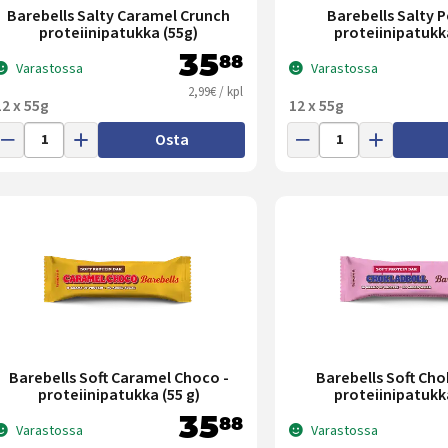
Barebells Salty Caramel Crunch
Barebells Salty 
proteiinipatukka (55g)
proteiinipatukk
35
88
Varastossa
Varastossa
2,99€ / kpl
12 x 55g
12 x 55g
Osta
Barebells Soft Caramel Choco -
Barebells Soft Cho
proteiinipatukka (55 g)
proteiinipatukk
35
88
Varastossa
Varastossa