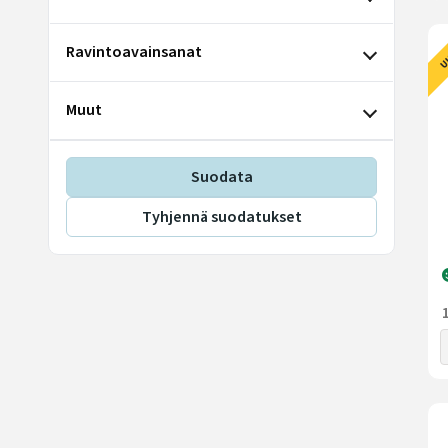
U
Ravintoavainsanat
Muut
Suodata
Tyhjennä suodatukset