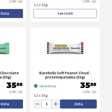
2,99€ / kpl
2,99€ / kpl
12 x 55g
Osta
Lue Lisää
y Chocolate
Barebells Soft Peanut Cloud -
a (55g)
proteiinipatukka (55g)
35
35
88
88
Varastossa
2,99€ / kpl
2,99€ / kpl
12 x 55g
Osta
Osta