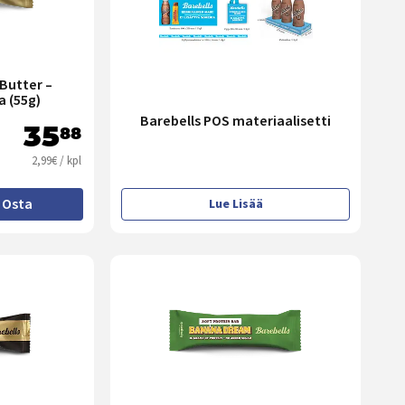
Butter –
a (55g)
Barebells POS materiaalisetti
35
88
2,99€ / kpl
Osta
Lue Lisää