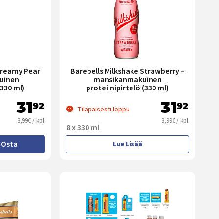
Creamy Pear
Barebells Milkshake Strawberry –
uinen
mansikanmakuinen
(330 ml)
proteiinipirtelö (330 ml)
31
31
92
92
Tilapäisesti loppu
3,99€ / kpl
3,99€ / kpl
8 x 330 ml
Osta
Lue Lisää