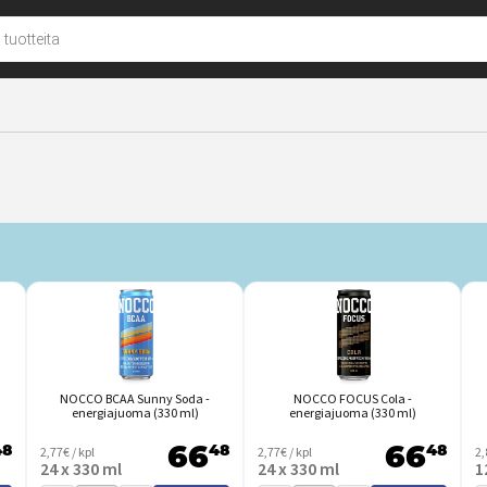
u
NOCCO BCAA Sunny Soda -
NOCCO FOCUS Cola -
energiajuoma (330 ml)
energiajuoma (330 ml)
48
2,77€ / kpl
48
2,77€ / kpl
48
2,
66
66
24 x 330 ml
24 x 330 ml
1