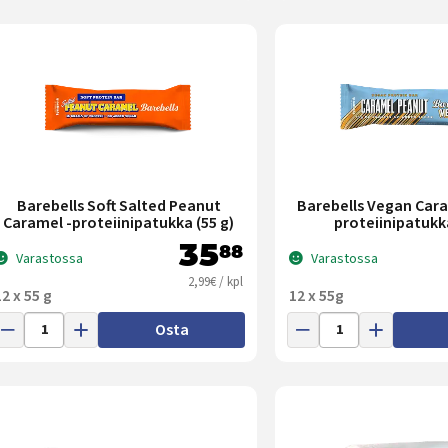
Barebells Soft Salted Peanut
Barebells Vegan Car
Caramel -proteiinipatukka (55 g)
proteiinipatukk
35
88
Varastossa
Varastossa
2,99€ / kpl
12 x 55 g
12 x 55g
Osta