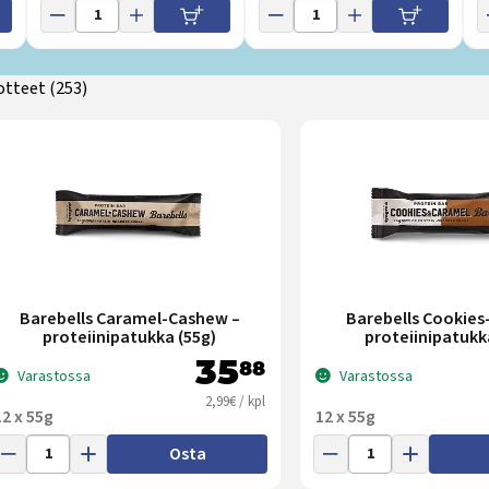
otteet
(253)
dattimien määrä:
Barebells Caramel-Cashew –
Barebells Cookie
proteiinipatukka (55g)
proteiinipatukk
35
88
Varastossa
Varastossa
2,99€ / kpl
12 x 55g
12 x 55g
Osta