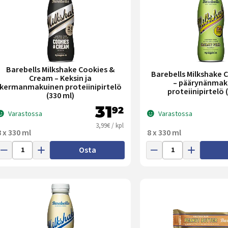
Barebells Milkshake Cookies &
Barebells Milkshake 
Cream – Keksin ja
– päärynänmak
kermanmakuinen proteiinipirtelö
proteiinipirtelö 
(330 ml)
31
92
Varastossa
Varastossa
3,99€ / kpl
8 x 330 ml
8 x 330 ml
Osta