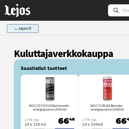
Siirry
Tuotehak
sisältöön
←
Lejos.fi
Kuluttajaverkkokauppa
Suositellut tuotteet
NOCCO FOCUS Ramonade -
NOCCO BCAA Berruba -
energiajuoma (330 ml)
energiajuoma (330ml)
2,77€ / kpl
48
2,77€ / kpl
66
66
24 x 330 ml
24 x 330ml