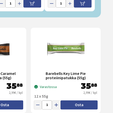
s-Caramel
Barebells Key Lime Pie
a (55g)
proteiinipatukka (55g)
35
35
88
88
Varastossa
2,99€ / kpl
2,99€ / kpl
12 x 55g
Osta
Osta