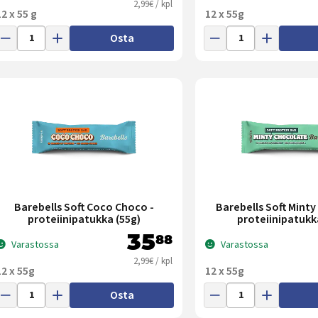
2,99€ / kpl
12 x 55 g
12 x 55g
Osta
Barebells Soft Coco Choco -
Barebells Soft Mint
proteiinipatukka (55g)
proteiinipatukk
35
88
Varastossa
Varastossa
2,99€ / kpl
12 x 55g
12 x 55g
Osta