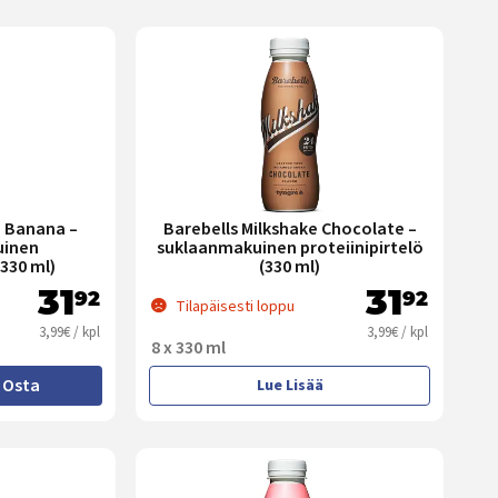
e Banana –
Barebells Milkshake Chocolate –
uinen
suklaanmakuinen proteiinipirtelö
(330 ml)
(330 ml)
31
31
92
92
Tilapäisesti loppu
3,99€ / kpl
3,99€ / kpl
8 x 330 ml
Osta
Lue Lisää