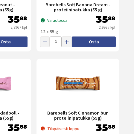
Peanut –
Barebells Soft Banana Dream -
a (55g)
proteiinipatukka (55 g)
35
35
88
88
Varastossa
2,99€ / kpl
2,99€ / kpl
12 x 55 g
Osta
Osta
kladboll -
Barebells Soft Cinnamon bun
a (55g)
proteiinipatukka (55g)
35
35
88
88
Tilapäisesti loppu