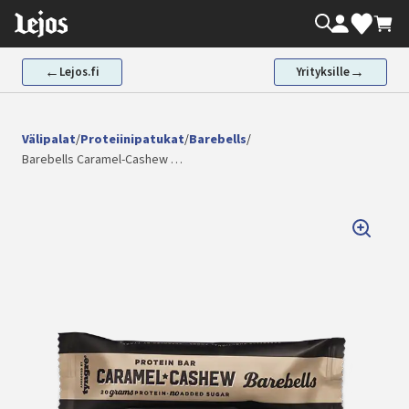
Siirry
Oma tili
Valikoima
Ostos
sisältöön
←
→
Lejos.fi
Yrityksille
Välipalat
/
Proteiinipatukat
/
Barebells
/
Barebells Caramel-Cashew …