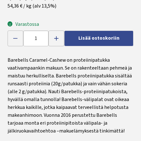
54,36 € / kg
(alv 13,5%)
Varastossa
Lisää ostoskoriin
Barebells Caramel-Cashew on proteiinipatukka
vaativampaankin makuun. Se on rakenteeltaan pehmeä ja
maistuu herkulliselta. Barebells proteiinipatukka sisältää
runsaasti proteiinia (20g/patukka) ja vain vähän sokeria
(alle 2 g/patukka). Nauti Barebells-proteiinipatukoista,
hyvällä omalla tunnolla! Barebells-välipalat ovat oikeaa
herkkua kaikille, jotka kaipaavat terveellistä helpotusta
makeanhimoon. Vuonna 2016 perustettu Barebells
tarjoaa monta eri proteiinipitoista välipala- ja
jälkiruokavaihtoehtoa –makuelämyksestä tinkimättä!