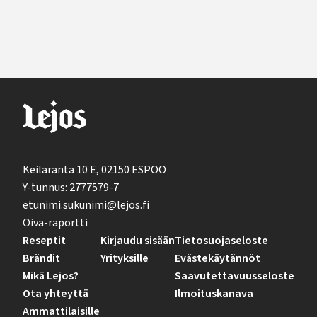
Keilaranta 10 E, 02150 ESPOO
Y-tunnus: 2777579-7
etunimi.sukunimi@lejos.fi
Oiva-raportti
Reseptit
Kirjaudu sisään
Tietosuojaseloste
Brändit
Yrityksille
Evästekäytännöt
Mikä Lejos?
Saavutettavuusseloste
Ota yhteyttä
Ilmoituskanava
Ammattilaisille