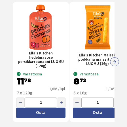
Ella’s Kitchen
Ella’s Kitchen Maissi-
hedelmäsose
porkkana maissitikku
persikka+banaani LUOMU
LUOMU (16g)
(120g)
Varastossa
Varastossa
11
8
78
72
1,68€ / kpl
1,74€ / kpl
7 x 120g
5 x 16g
Osta
Osta