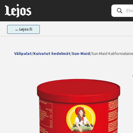
Siirry
Tuotehak
sisältöön
←
Lejos.fi
Välipalat
/
Kuivatut hedelmät
/
Sun-Maid
/
Sun-Maid Kalifornialai