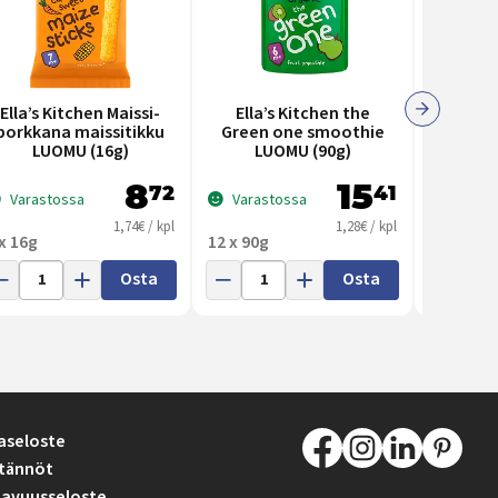
Ell
Ella’s Kitchen Maissi-
Ella’s Kitchen the
he
porkkana maissitikku
Green one smoothie
pers
LUOMU (16g)
LUOMU (90g)
LU
8
15
72
41
Varastossa
Varastossa
Varas
1,74€ / kpl
1,28€ / kpl
 x 16g
12 x 90g
7 x 120g
Osta
Osta
aseloste
tännöt
avuusseloste