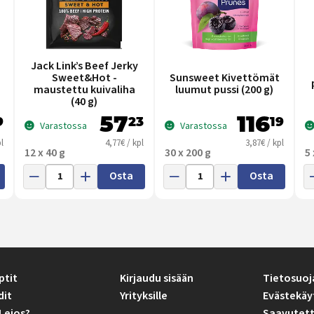
Jack Link’s Beef Jerky
Sweet&Hot -
Sunsweet Kivettömät
a
maustettu kuivaliha
luumut pussi (200 g)
(40 g)
57
116
9
23
19
Varastossa
Varastossa
l
4,77€ / kpl
3,87€ / kpl
12 x 40 g
30 x 200 g
5
Osta
Osta
ptit
Kirjaudu sisään
Tietosuoj
dit
Yrityksille
Evästekäy
Lejos?
Saavutett