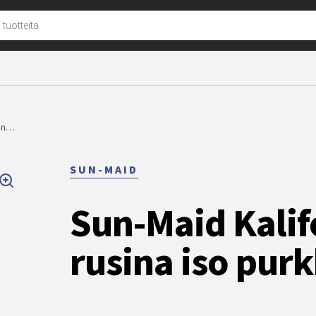
u
nen…
SUN-MAID
Sun-Maid Kalif
rusina iso purk