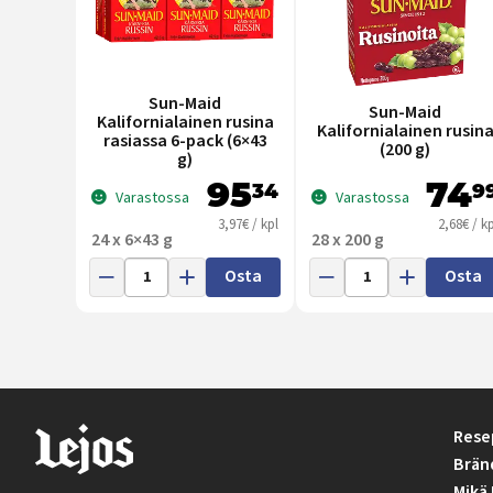
Sun-Maid
Sun-Maid
Kalifornialainen rusina
Kalifornialainen rusin
rasiassa 6-pack (6×43
(200 g)
g)
95
74
34
9
Varastossa
Varastossa
3,97€ / kpl
2,68€ / kp
24 x 6×43 g
28 x 200 g
Osta
Osta
Rese
Brän
Mikä 