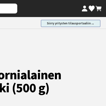
Oma tili
Ostosk
Valikoimaki
→
Siirry yritysten tilausportaaliin
ornialainen
ki (500 g)