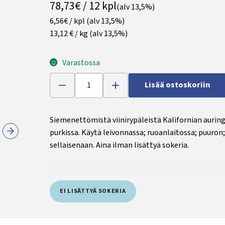
78,73€ / 12 kpl
(alv 13,5%)
6,56€ / kpl
(alv 13,5%)
13,12 € / kg
(alv 13,5%)
Varastossa
Lisää ostoskoriin
Siemenettömistä viinirypäleistä Kalifornian auring
purkissa. Käytä leivonnassa; ruoanlaitossa; puuron; 
sellaisenaan. Aina ilman lisättyä sokeria.
EI LISÄTTYÄ SOKERIA