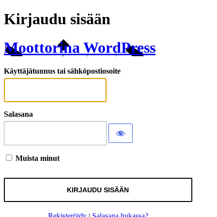
Kirjaudu sisään
Moottorina WordPress
Käyttäjätunnus tai sähköpostiosoite
Salasana
Muista minut
Rekisteröidy
|
Salasana hukassa?