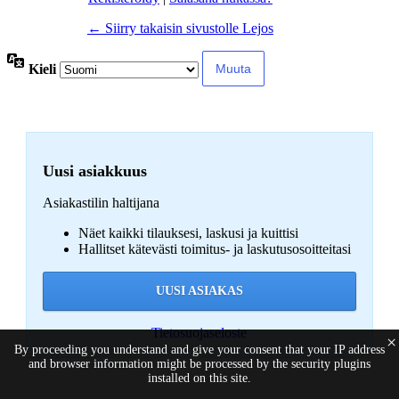
← Siirry takaisin sivustolle Lejos
Kieli
Uusi asiakkuus
Asiakastilin haltijana
Näet kaikki tilauksesi, laskusi ja kuittisi
Hallitset kätevästi toimitus- ja laskutusosoitteitasi
UUSI ASIAKAS
Tietosuojaseloste
×
By proceeding you understand and give your consent that your IP address
and browser information might be processed by the security plugins
installed on this site.