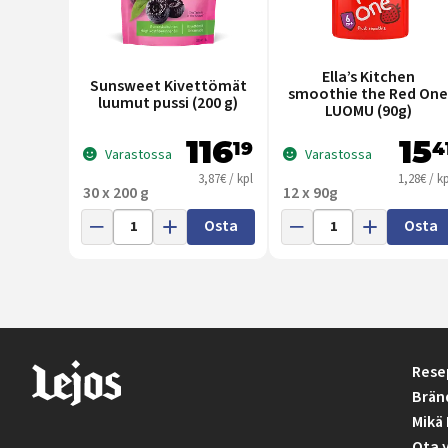
Ella’s Kitchen
Sunsweet Kivettömät
smoothie the Red One
luumut pussi (200 g)
LUOMU (90g)
116
15
19
4
Varastossa
Varastossa
3,87€ / kpl
1,28€ / kp
30 x 200 g
12 x 90g
Osta
Osta
Rese
Brän
Mikä 
Ota 