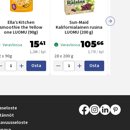
Jack Li
Ella’s Kitchen
Sun-Maid
Sw
smoothie the Yellow
Kalifornialainen rusina
mauste
one LUOMU (90g)
LUOMU (200 g)
15
105
41
66
Varastossa
Varastossa
Varas
1,28€ / kpl
3,77€ / kpl
2 x 90g
28 x 200 g
12 x 40 g
Osta
Osta
aseloste
tännöt
avuusseloste
anava