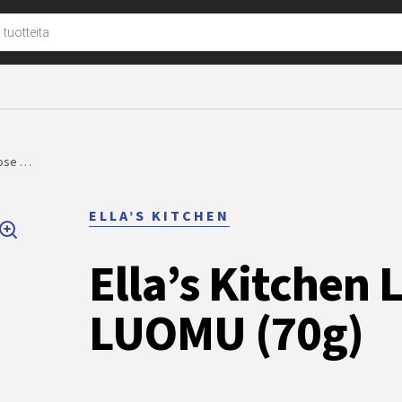
u
sose …
ELLA’S KITCHEN
Ella’s Kitchen
LUOMU (70g)