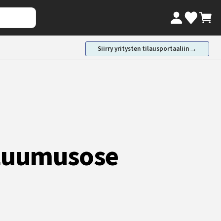
Oma tili
Ostosk
Valikoimaki
→
Siirry yritysten tilausportaaliin
 Luumusose