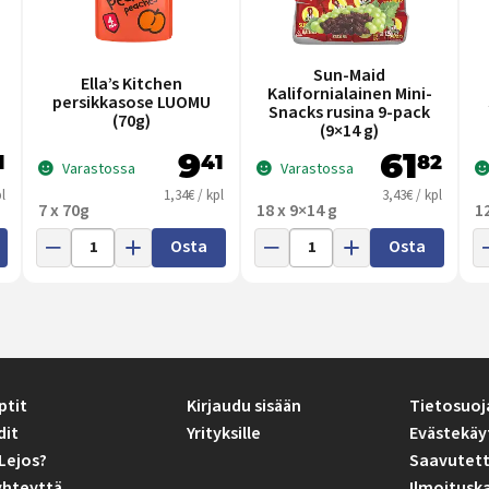
Sun-Maid
Ella’s Kitchen
Kalifornialainen Mini-
persikkasose LUOMU
Snacks rusina 9-pack
(70g)
(9×14 g)
9
61
1
41
82
Varastossa
Varastossa
l
1,34€ / kpl
3,43€ / kpl
7 x 70g
18 x 9×14 g
1
Osta
Osta
ptit
Kirjaudu sisään
Tietosuoj
dit
Yrityksille
Evästekäy
Lejos?
Saavutett
yhteyttä
Ilmoitusk