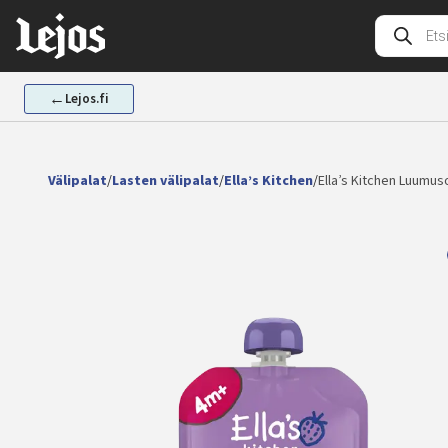
Siirry
Tuotehak
sisältöön
←
Lejos.fi
Välipalat
/
Lasten välipalat
/
Ella’s Kitchen
/
Ella’s Kitchen Luumu