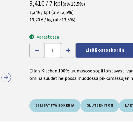
9,41€ / 7 kpl
(alv 13,5%)
1,34€ / kpl
(alv 13,5%)
19,20 € / kg
(alv 13,5%)
Varastossa
Lisää ostoskoriin
Ella’s Kitchen 100% luumusose sopii loistavasti v
ominaisuudet helpossa muodossa pikkumassujen he
EI LISÄTTYÄ SOKERIA
GLUTEENITON
LAK