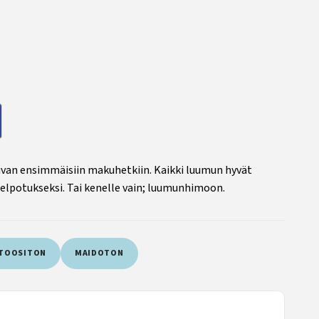
auvan ensimmäisiin makuhetkiin. Kaikki luumun hyvät
lpotukseksi. Tai kenelle vain; luumunhimoon.
TOOSITON
MAIDOTON