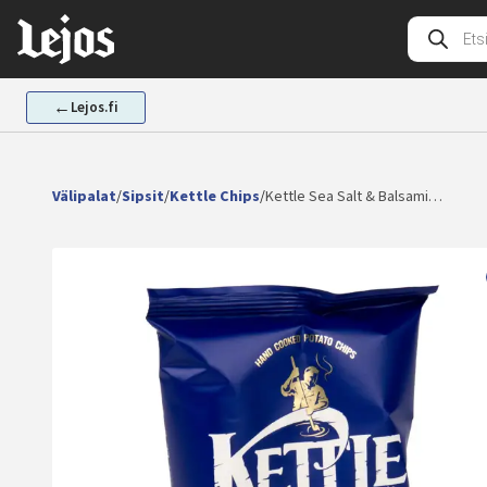
Siirry
Tuotehak
sisältöön
←
Lejos.fi
Välipalat
/
Sipsit
/
Kettle Chips
/
Kettle Sea Salt & Balsami…