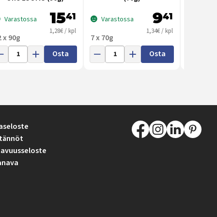
15
9
41
41
Varastossa
Varastossa
Varas
1,28€ / kpl
1,34€ / kpl
2 x 90g
7 x 70g
12 x 90g
Osta
Osta
aseloste
tännöt
avuusseloste
anava