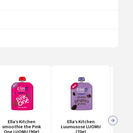
Ella’s Kitchen
Ella’s Kitchen
Ella’
smoothie the Pink
Luumusose LUOMU
Green 
One LUOMU (90g)
(70g)
LU