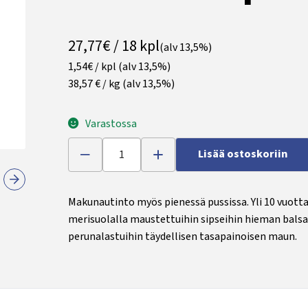
27,77€ / 18 kpl
(alv 13,5%)
1,54€ / kpl
(alv 13,5%)
38,57 € / kg
(alv 13,5%)
Varastossa
Lisää ostoskoriin
Makunautinto myös pienessä pussissa. Yli 10 vuotta 
merisuolalla maustettuihin sipseihin hieman balsa
perunalastuihin täydellisen tasapainoisen maun.