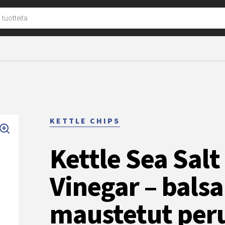
u
KETTLE CHIPS
Kettle Sea Sal
Vinegar – bals
maustetut peru