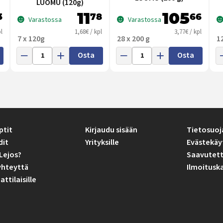
LUOMU (120g)
11
105
3
78
66
Varastossa
Varastossa
l
1,68€ / kpl
3,77€ / kpl
7 x 120g
28 x 200 g
1
Osta
Osta
ptit
Kirjaudu sisään
Tietosuoj
dit
Yrityksille
Evästekäy
Lejos?
Saavutett
yhteyttä
Ilmoitusk
tilaisille