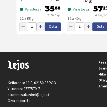
(40 g)
35
57
88
2
Varastossa
Varastossa
2,99€ / kpl
4,77€ / kp
12 x 55 g
12 x 40 g
Osta
Osta
Rese
Brän
Mikä 
Ota 
Keilaranta 10 E, 02150 ESPOO
Ammat
Y-tunnus: 2777579-7
etunimi.sukunimi@lejos.fi
Oiva-raportti