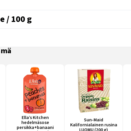
e / 100 g
nämä
Ella’s Kitchen
Sun-Maid
hedelmäsose
Kalifornialainen rusina
persikka+banaani
LUOMU (200 g)