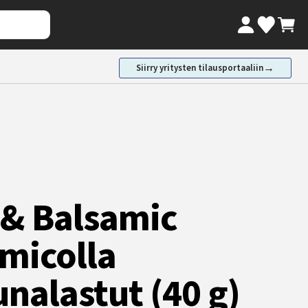
Oma tili
Ostosk
Valikoimaki
→
Siirry yritysten tilausportaaliin
t & Balsamic
amicolla
nalastut (40 g)