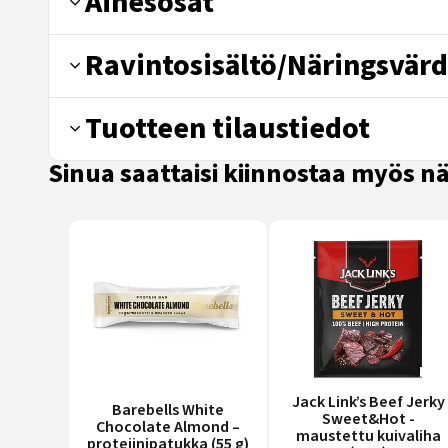
Ainesosat
Ravintosisältö/Näringsvärd
Tuotteen tilaustiedot
Sinua saattaisi kiinnostaa myös 
Jack Link’s Beef Jerky
Barebells White
Sweet&Hot -
Chocolate Almond –
maustettu kuivaliha
proteiinipatukka (55 g)