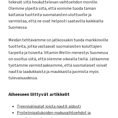
tekevät siitä houkuttelevan vaihtoehdon monille.
Olemme ylpeitä siitä, että voimme tuoda tämän
kaltaisia tuotteita suomalaisten ulottuville ja
varmistaa, että ne ovat helposti saatavilla kaikkialla
Suomessa.
Meidän tehtävämme on jatkossakin tuoda markkinoille
tuotteita, jotka vastaavat suomalaisten kuluttajien
tarpeita ja toiveita. Vitamin Wellin menestys Suomessa
on osoitus siitä, että olemme oikealla tiellä. Jatkamme
työtämme varmistaaksemme, että suomalaiset voivat
nauttia laadukkaista ja maukkaista juomista myös
tulevaisuudessa.
Aiheeseen liittyvät artikkelit
Treenivälipalat joista nautit aidosti
Proteiinipatukoiden makuvaihtoehdot ja