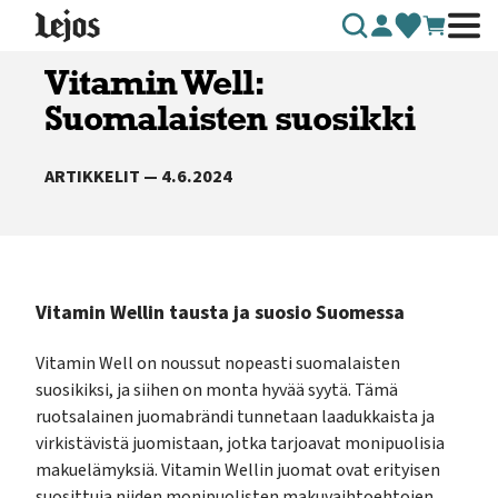
Siirry sisältöön
Vitamin Well:
Suomalaisten suosikki
ARTIKKELIT — 4.6.2024
Vitamin Wellin tausta ja suosio Suomessa
Vitamin Well on noussut nopeasti suomalaisten
suosikiksi, ja siihen on monta hyvää syytä. Tämä
ruotsalainen juomabrändi tunnetaan laadukkaista ja
virkistävistä juomistaan, jotka tarjoavat monipuolisia
makuelämyksiä. Vitamin Wellin juomat ovat erityisen
suosittuja niiden monipuolisten makuvaihtoehtojen