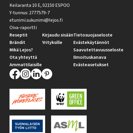
Keilaranta 10 E, 02150 ESPOO
Y-tunnus: 2777579-7
etunimi.sukunimi@lejos.fi
Oiva-raportti
Reseptit
Kirjaudu sisään
Tietosuojaseloste
Brändit
Yrityksille
Evästekäytännöt
Mikä Lejos?
Saavutettavuusseloste
Ota yhteyttä
Ilmoituskanava
Ammattilaisille
Evästeasetukset