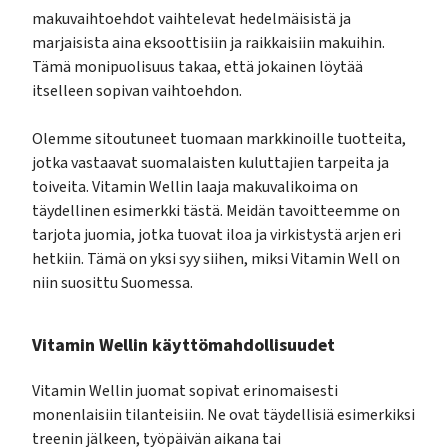
makuvaihtoehdot vaihtelevat hedelmäisistä ja
marjaisista aina eksoottisiin ja raikkaisiin makuihin.
Tämä monipuolisuus takaa, että jokainen löytää
itselleen sopivan vaihtoehdon.
Olemme sitoutuneet tuomaan markkinoille tuotteita,
jotka vastaavat suomalaisten kuluttajien tarpeita ja
toiveita. Vitamin Wellin laaja makuvalikoima on
täydellinen esimerkki tästä. Meidän tavoitteemme on
tarjota juomia, jotka tuovat iloa ja virkistystä arjen eri
hetkiin. Tämä on yksi syy siihen, miksi Vitamin Well on
niin suosittu Suomessa.
Vitamin Wellin käyttömahdollisuudet
Vitamin Wellin juomat sopivat erinomaisesti
monenlaisiin tilanteisiin. Ne ovat täydellisiä esimerkiksi
treenin jälkeen, työpäivän aikana tai