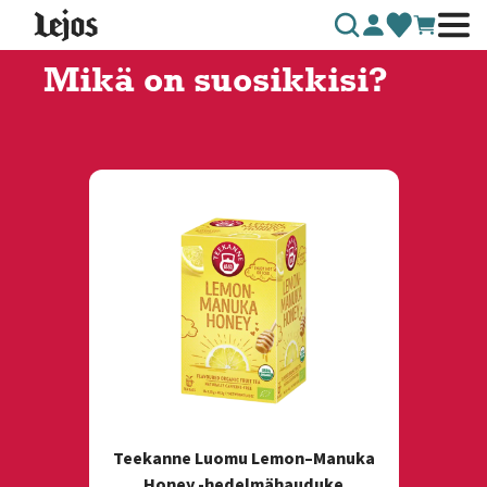
Siirry sisältöön
Mikä on suosikkisi?
Teekanne Luomu Lemon–Manuka
Honey -hedelmähauduke