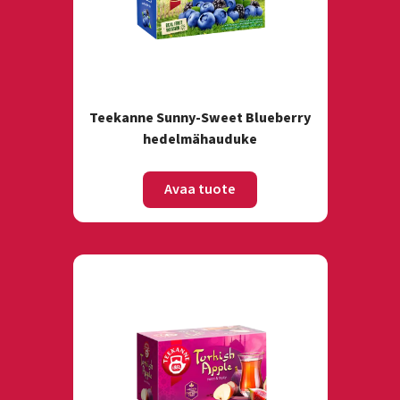
Teekanne Sunny-Sweet Blueberry
hedelmähauduke
Avaa tuote