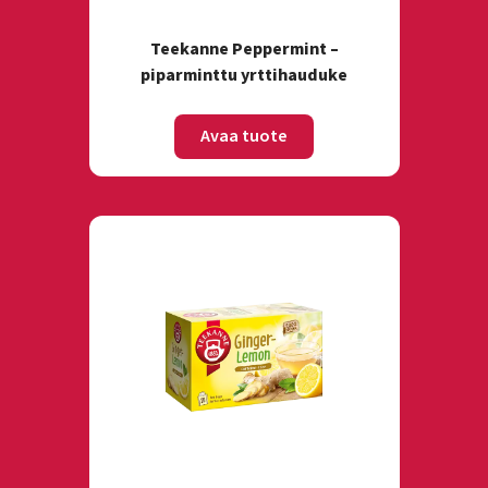
Teekanne Peppermint –
piparminttu yrttihauduke
Avaa tuote