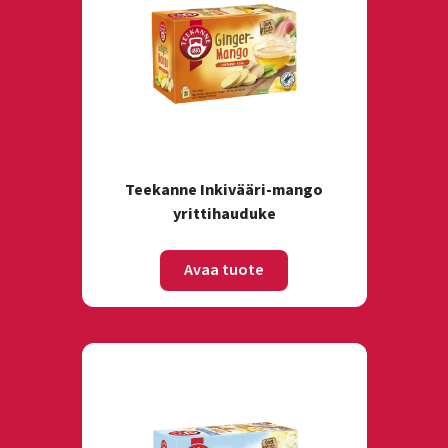
Teekanne Inkivääri-mango
yrittihauduke
Avaa tuote