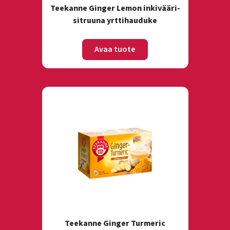
Teekanne Ginger Lemon inkivääri-
sitruuna yrttihauduke
Avaa tuote
Teekanne Ginger Turmeric