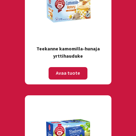
Teekanne kamomilla-hunaja
yrttihauduke
Avaa tuote