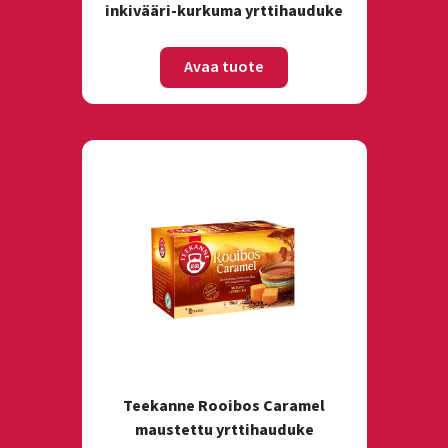
inkivääri-kurkuma yrttihauduke
Avaa tuote
Teekanne Rooibos Caramel
maustettu yrttihauduke