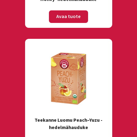
Avaa tuote
Teekanne Luomu Peach–Yuzu -
hedelmähauduke