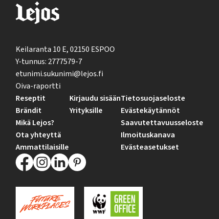
Keilaranta 10 E, 02150 ESPOO
Y-tunnus: 2777579-7
etunimi.sukunimi@lejos.fi
Oiva-raportti
Reseptit
Kirjaudu sisään
Tietosuojaseloste
Brändit
Yrityksille
Evästekäytännöt
Mikä Lejos?
Saavutettavuusseloste
Ota yhteyttä
Ilmoituskanava
Ammattilaisille
Evästeasetukset