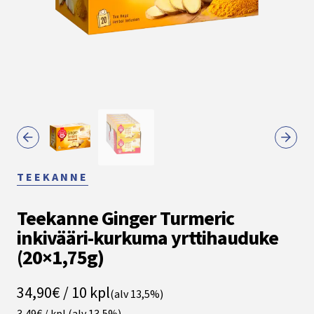
TEEKANNE
Teekanne Ginger Turmeric
inkivääri-kurkuma yrttihauduke
(20×1,75g)
34,90€ / 10 kpl
(alv 13,5%)
3,49€ / kpl
(alv 13,5%)