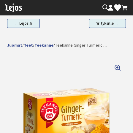
Siirry
Oma tili
Valikoima
Ostos
sisältöön
←
→
Lejos.fi
Yrityksille
Juomat
/
Teet
/
Teekanne
/
Teekanne Ginger Turmeric …