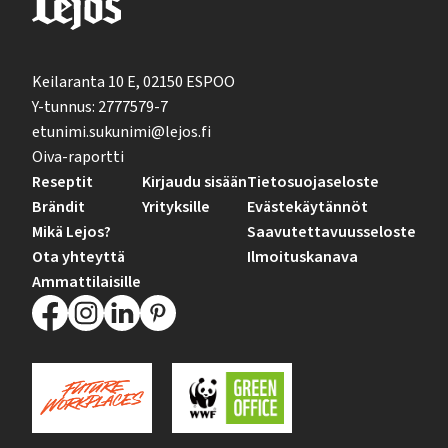
Keilaranta 10 E, 02150 ESPOO
Y-tunnus: 2777579-7
etunimi.sukunimi@lejos.fi
Oiva-raportti
Reseptit
Kirjaudu sisään
Tietosuojaseloste
Brändit
Yrityksille
Evästekäytännöt
Mikä Lejos?
Saavutettavuusseloste
Ota yhteyttä
Ilmoituskanava
Ammattilaisille