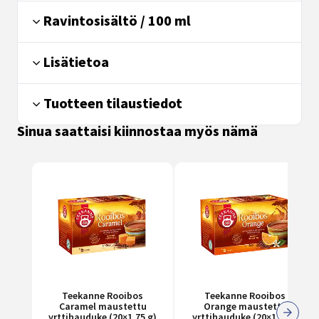
Ravintosisältö / 100 ml
Lisätietoa
Tuotteen tilaustiedot
Sinua saattaisi kiinnostaa myös nämä
Teekanne Rooibos
Teekanne Rooibos
Caramel maustettu
Orange maustettu
yrttihauduke (20×1,75 g)
yrttihauduke (20×1,75g)