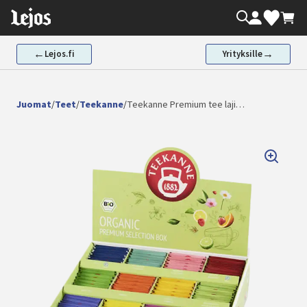
Siirry
Oma tili
Valikoima
Ostos
sisältöön
←
→
Lejos.fi
Yrityksille
Juomat
/
Teet
/
Teekanne
/
Teekanne Premium tee laji…