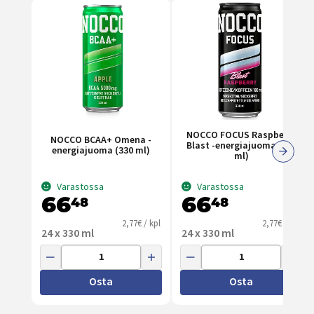
NOCCO FOCUS Raspberry
NOCCO BCAA+ Omena -
Blast -energiajuoma (330
energiajuoma (330 ml)
ml)
Varastossa
Varastossa
66
66
48
48
2,77€ / kpl
2,77€ / kpl
24 x 330 ml
24 x 330 ml
Osta
Osta