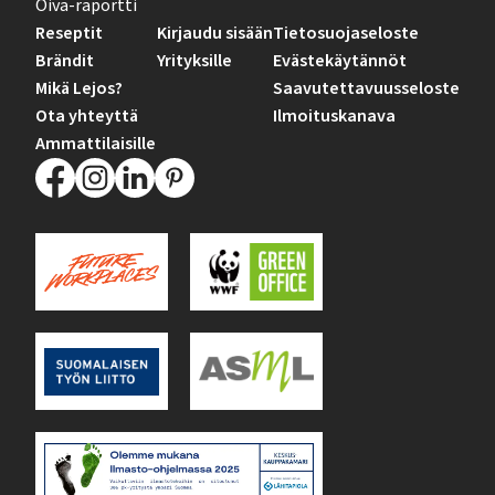
Oiva-raportti
Reseptit
Kirjaudu sisään
Tietosuojaseloste
Brändit
Yrityksille
Evästekäytännöt
Mikä Lejos?
Saavutettavuusseloste
Ota yhteyttä
Ilmoituskanava
Ammattilaisille