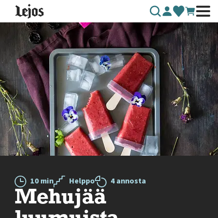
Siirry sisältöön
10 min
Helppo
4 annosta
Mehujää