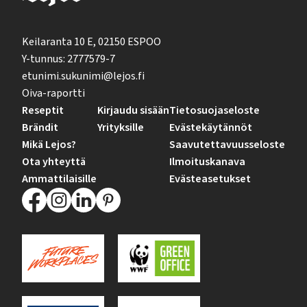
Keilaranta 10 E, 02150 ESPOO
Y-tunnus: 2777579-7
etunimi.sukunimi@lejos.fi
Oiva-raportti
Reseptit
Kirjaudu sisään
Tietosuojaseloste
Brändit
Yrityksille
Evästekäytännöt
Mikä Lejos?
Saavutettavuusseloste
Ota yhteyttä
Ilmoituskanava
Ammattilaisille
Evästeasetukset