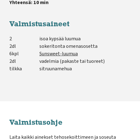
Yhteensä: 10 min
Valmistusaineet
2
isoa kypsää luumua
2dl
sokeritonta omenasosetta
6kpl
Sunsweet-luumua
2dl
vadelmia (pakaste tai tuoreet)
tilkka
sitruunamehua
Valmistusohje
Laita kaikki ainekset tehosekoittimeen ja soseuta