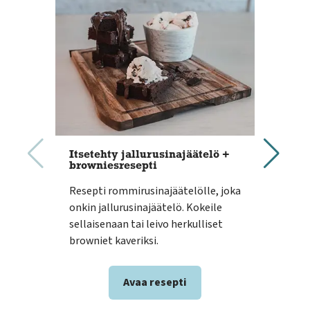
Itsetehty jallurusinajäätelö +
Luu
browniesresepti
Luu
Resepti rommirusinajäätelölle, joka
kolo
onkin jallurusinajäätelö. Kokeile
brow
sellaisenaan tai leivo herkulliset
mut
browniet kaveriksi.
sopi
Avaa resepti