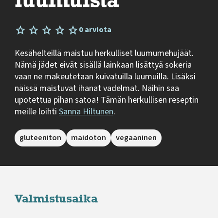
luumuista
0 arviota
Kesähelteillä maistuu herkulliset luumumehujäät.
Nämä jädet eivät sisällä lainkaan lisättyä sokeria
vaan ne makeutetaan kuivatuilla luumuilla. Lisäksi
näissä maistuvat ihanat vadelmat. Näihin saa
upotettua pihan satoa! Tämän herkullisen reseptin
meille loihti
Sanna Hiltunen
.
gluteeniton
maidoton
vegaaninen
Valmistusaika