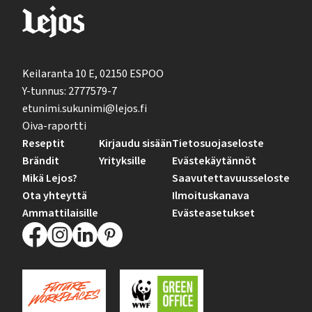
Keilaranta 10 E, 02150 ESPOO
Y-tunnus: 2777579-7
etunimi.sukunimi@lejos.fi
Oiva-raportti
Reseptit
Kirjaudu sisään
Tietosuojaseloste
Brändit
Yrityksille
Evästekäytännöt
Mikä Lejos?
Saavutettavuusseloste
Ota yhteyttä
Ilmoituskanava
Ammattilaisille
Evästeasetukset