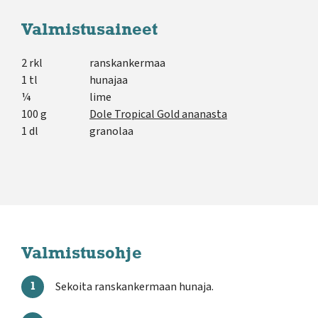
Valmistusaineet
2 rkl
ranskankermaa
1 tl
hunajaa
¼
lime
100 g
Dole Tropical Gold ananasta
1 dl
granolaa
Valmistusohje
Sekoita ranskankermaan hunaja.