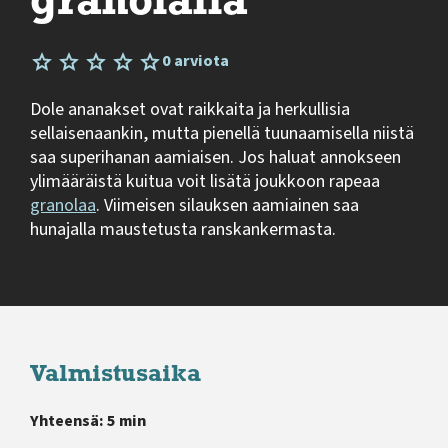
granolalla
0 arviota
Dole ananakset ovat raikkaita ja herkullisia
sellaisenaankin, mutta pienellä tuunaamisella niistä
saa superihanan aamiaisen. Jos haluat annokseen
ylimääräistä kuitua voit lisätä joukkoon rapeaa
granolaa
. Viimeisen silauksen aamiainen saa
hunajalla maustetusta ranskankermasta.
Valmistusaika
Yhteensä: 5 min