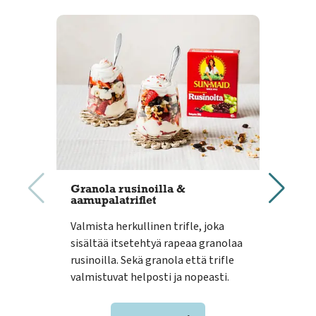
Granola rusinoilla &
Loh
aamupalatriflet
Paak
Valmista herkullinen trifle, joka
Pääa
sisältää itsetehtyä rapeaa granolaa
mah
rusinoilla. Sekä granola että trifle
lohi
valmistuvat helposti ja nopeasti.
suih