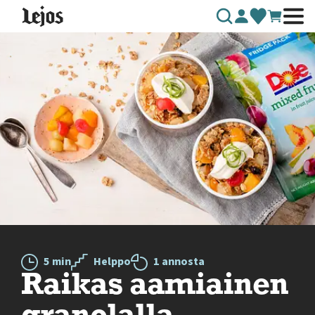
Siirry sisältöön
5 min
Helppo
1 annosta
Raikas aamiainen