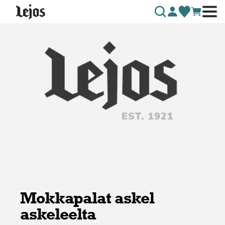
Siirry sisältöön
Mokkapalat askel
askeleelta