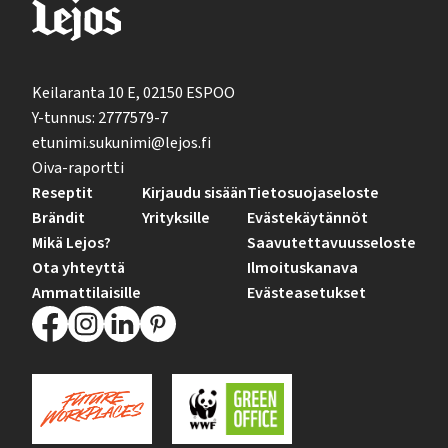
Keilaranta 10 E, 02150 ESPOO
Y-tunnus: 2777579-7
etunimi.sukunimi@lejos.fi
Oiva-raportti
Reseptit
Kirjaudu sisään
Tietosuojaseloste
Brändit
Yrityksille
Evästekäytännöt
Mikä Lejos?
Saavutettavuusseloste
Ota yhteyttä
Ilmoituskanava
Ammattilaisille
Evästeasetukset