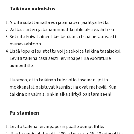
Taikinan valmistus
Aloita sulattamalla voi ja anna sen jäähtyä hetki.
Vatkaa sokeri ja kananmunat kuohkeaksi vaahdoksi.
Sekoita kuivat aineet keskenään ja lisää ne varovasti
munavaahtoon.
Lisää lopuksi sulatettu voi ja sekoita taikina tasaiseksi.
Levitä taikina tasaisesti leivinpaperilla vuoratulle
uunipellille.
Huomaa, että taikinan tulee olla tasainen, jotta
mokkapalat paistuvat kauniisti ja ovat meheviä. Kun
taikina on valmis, onkin aika siirtyä paistamiseen!
Paistaminen
Levitä taikina leivinpaperin päälle uunipellille.
Paista uunin alatasolla 200 asteessa n. 15-20 minuuttia.