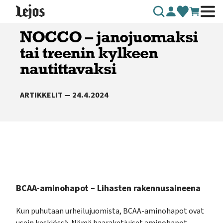
Siirry sisältöön
NOCCO – janojuomaksi
tai treenin kylkeen
nautittavaksi
ARTIKKELIT — 24.4.2024
BCAA-aminohapot – Lihasten rakennusaineena
Kun puhutaan urheilujuomista, BCAA-aminohapot ovat