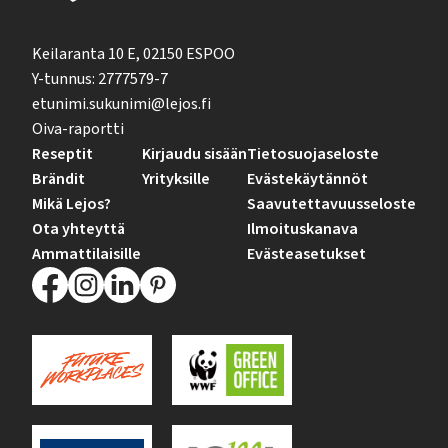
Keilaranta 10 E, 02150 ESPOO
Y-tunnus: 2777579-7
etunimi.sukunimi@lejos.fi
Oiva-raportti
Reseptit
Kirjaudu sisään
Tietosuojaseloste
Brändit
Yrityksille
Evästekäytännöt
Mikä Lejos?
Saavutettavuusseloste
Ota yhteyttä
Ilmoituskanava
Ammattilaisille
Evästeasetukset