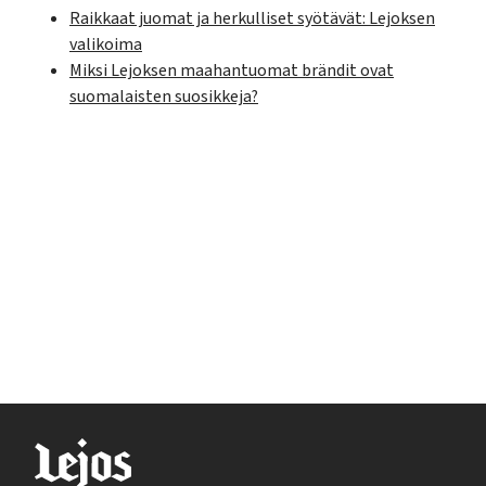
Raikkaat juomat ja herkulliset syötävät: Lejoksen
valikoima
Miksi Lejoksen maahantuomat brändit ovat
suomalaisten suosikkeja?