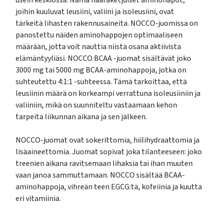
usein keskiössä. Nämä haaraketjuiset aminohapot,
joihin kuuluvat leusiini, valiini ja isoleusiini, ovat
tärkeitä lihasten rakennusaineita. NOCCO-juomissa on
panostettu näiden aminohappojen optimaaliseen
määrään, jotta voit nauttia niistä osana aktiivista
elämäntyyliäsi. NOCCO BCAA -juomat sisältävät joko
3000 mg tai 5000 mg BCAA-aminohappoja, jotka on
suhteutettu 4:1:1 -suhteessa. Tämä tarkoittaa, että
leusiinin määrä on korkeampi verrattuna isoleusiiniin ja
valiiniin, mikä on suunniteltu vastaamaan kehon
tarpeita liikunnan aikana ja sen jälkeen.
NOCCO-juomat ovat sokerittomia, hiilihydraattomia ja
lisäaineettomia. Juomat sopivat joka tilanteeseen: joko
treenien aikana ravitsemaan lihaksia tai ihan muuten
vaan janoa sammuttamaan. NOCCO sisältää BCAA-
aminohappoja, vihreän teen EGCG:tä, kofeiinia ja kuutta
eri vitamiinia.