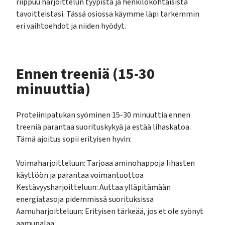
riippuu harjoittelun tyypistä ja henkilökohtaisista
tavoitteistasi. Tässä osiossa käymme läpi tarkemmin
eri vaihtoehdot ja niiden hyödyt.
Ennen treeniä (15-30
minuuttia)
Proteiinipatukan syöminen 15-30 minuuttia ennen
treeniä parantaa suorituskykyä ja estää lihaskatoa.
Tämä ajoitus sopii erityisen hyvin:
Voimaharjoitteluun: Tarjoaa aminohappoja lihasten
käyttöön ja parantaa voimantuottoa
Kestävyysharjoitteluun: Auttaa ylläpitämään
energiatasoja pidemmissä suorituksissa
Aamuharjoitteluun: Erityisen tärkeää, jos et ole syönyt
aamupalaa