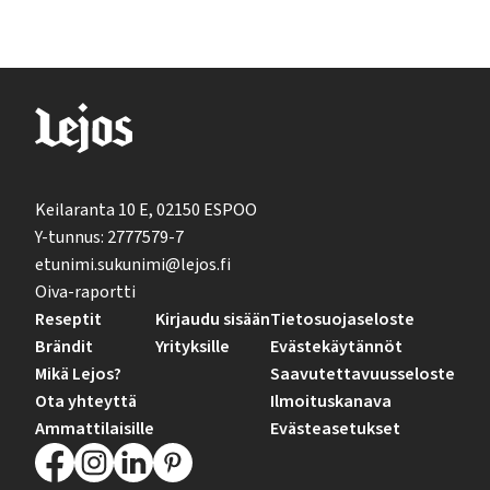
Keilaranta 10 E, 02150 ESPOO
Y-tunnus: 2777579-7
etunimi.sukunimi@lejos.fi
Oiva-raportti
Reseptit
Kirjaudu sisään
Tietosuojaseloste
Brändit
Yrityksille
Evästekäytännöt
Mikä Lejos?
Saavutettavuusseloste
Ota yhteyttä
Ilmoituskanava
Ammattilaisille
Evästeasetukset