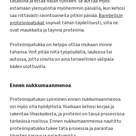
tasaisina ja estää nälän tunteen. Se auttaa myös
estämään ylensyöntiä myöhemmin päivällä, kun kehosi
saa riittävästi ravintoaineita pitkin päivää.
Barebellsin
proteiinipatukat
sopivat tähän täydellisesti, sillä ne
ovat maukkaita ja täynnä proteiinia.
Proteiinipatukka on helppo ottaa mukaan minne
tahansa. Voit pitää niitä työpöydällä, laukussa tai
autossa, jotta sinulla on aina terveellinen välipala
käden ulottuvilla.
Ennen nukkumaanmenoa
Proteiinipatukan syöminen ennen nukkumaanmenoa
voi myös olla hyödyllistä. Yöaikaan kehosi korjaa ja
rakentaa lihaskudosta, ja proteiini on tässä prosessissa
tärkeässä roolissa. Ennen nukkumaanmenoa nautittu
proteiinipatukka tukee tätä prosessia ja parantaa
lihasten kasvua ja palautumista.