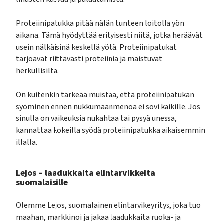
Proteiinipatukka pitää nälän tunteen loitolla yön
aikana. Tämä hyödyttää erityisesti niitä, jotka heräävät
usein nälkäisinä keskellä yötä. Proteiinipatukat
tarjoavat riittävästi proteiinia ja maistuvat
herkullisilta.
On kuitenkin tärkeää muistaa, että proteiinipatukan
syöminen ennen nukkumaanmenoa ei sovi kaikille. Jos
sinulla on vaikeuksia nukahtaa tai pysyä unessa,
kannattaa kokeilla syödä proteiinipatukka aikaisemmin
illalla.
Lejos – laadukkaita elintarvikkeita
suomalaisille
Olemme Lejos, suomalainen elintarvikeyritys, joka tuo
maahan, markkinoi ja jakaa laadukkaita ruoka- ja