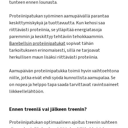
tunteen ennen lounasta.
Proteiinipatukan syöminen aamupäivällä parantaa
keskittymiskykyä ja tuottavuutta. Kun kehosi saa
riittävästi proteiinia, se ylläpitää energiatasoja
paremmin ja keskittyy tehtäviin tehokkaammin.
Barebellsin proteiinipatukat
sopivat tähän
tarkoitukseen erinomaisesti, sillä ne tarjoavat
herkullisen maun lisäksi riittävästi proteiinia.
Aamupäivän proteiinipatukka toimii hyvin vaihtoehtona
niille, jotka eivät ehdi syödä kunnollista aamupalaa. Se
on nopea ja helppo tapa saada tarvittavat ravintoaineet
liikkeellelähtöön.
Ennen treeniä vai jälkeen treenin?
Proteiinipatukan optimaalinen ajoitus treenin suhteen