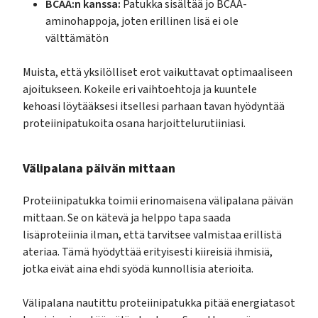
BCAA:n kanssa:
Patukka sisältää jo BCAA-
aminohappoja, joten erillinen lisä ei ole
välttämätön
Muista, että yksilölliset erot vaikuttavat optimaaliseen
ajoitukseen. Kokeile eri vaihtoehtoja ja kuuntele
kehoasi löytääksesi itsellesi parhaan tavan hyödyntää
proteiinipatukoita osana harjoittelurutiiniasi.
Välipalana päivän mittaan
Proteiinipatukka toimii erinomaisena välipalana päivän
mittaan. Se on kätevä ja helppo tapa saada
lisäproteiinia ilman, että tarvitsee valmistaa erillistä
ateriaa. Tämä hyödyttää erityisesti kiireisiä ihmisiä,
jotka eivät aina ehdi syödä kunnollisia aterioita.
Välipalana nautittu proteiinipatukka pitää energiatasot