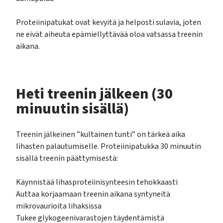
Proteiinipatukat ovat kevyitä ja helposti sulavia, joten
ne eivät aiheuta epämiellyttävää oloa vatsassa treenin
aikana.
Heti treenin jälkeen (30
minuutin sisällä)
Treenin jälkeinen ”kultainen tunti” on tärkeä aika
lihasten palautumiselle. Proteiinipatukka 30 minuutin
sisällä treenin päättymisestä:
Käynnistää lihasproteiinisynteesin tehokkaasti
Auttaa korjaamaan treenin aikana syntyneitä
mikrovaurioita lihaksissa
Tukee glykogeenivarastojen täydentämistä