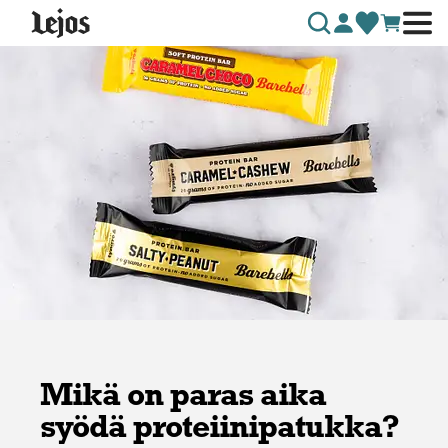
Siirry sisältöön
Mikä on paras aika
syödä proteiinipatukka?