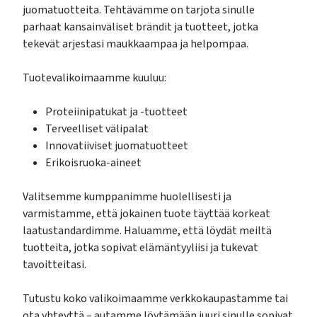
juomatuotteita. Tehtävämme on tarjota sinulle
parhaat kansainväliset brändit ja tuotteet, jotka
tekevät arjestasi maukkaampaa ja helpompaa.
Tuotevalikoimaamme kuuluu:
Proteiinipatukat ja -tuotteet
Terveelliset välipalat
Innovatiiviset juomatuotteet
Erikoisruoka-aineet
Valitsemme kumppanimme huolellisesti ja
varmistamme, että jokainen tuote täyttää korkeat
laatustandardimme. Haluamme, että löydät meiltä
tuotteita, jotka sopivat elämäntyyliisi ja tukevat
tavoitteitasi.
Tutustu koko valikoimaamme verkkokaupastamme tai
ota yhteyttä – autamme löytämään juuri sinulle sopivat