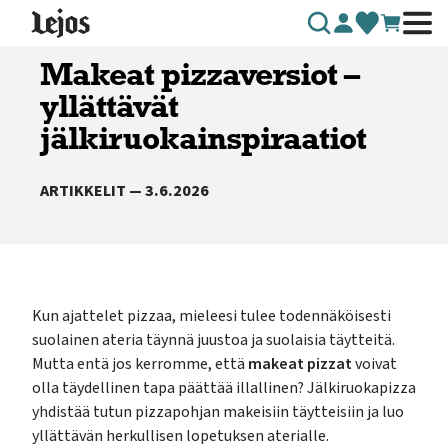
Siirry sisältöön
Makeat pizzaversiot –
yllättävät
jälkiruokainspiraatiot
ARTIKKELIT — 3.6.2026
Kun ajattelet pizzaa, mieleesi tulee todennäköisesti
suolainen ateria täynnä juustoa ja suolaisia täytteitä.
Mutta entä jos kerromme, että
makeat pizzat
voivat
olla täydellinen tapa päättää illallinen? Jälkiruokapizza
yhdistää tutun pizzapohjan makeisiin täytteisiin ja luo
yllättävän herkullisen lopetuksen aterialle.