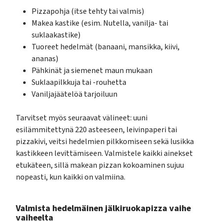
Pizzapohja (itse tehty tai valmis)
Makea kastike (esim. Nutella, vanilja- tai
suklaakastike)
Tuoreet hedelmät (banaani, mansikka, kiivi,
ananas)
Pähkinät ja siemenet maun mukaan
Suklaapilkkuja tai -rouhetta
Vaniljajäätelöä tarjoiluun
Tarvitset myös seuraavat välineet: uuni
esilämmitettynä 220 asteeseen, leivinpaperi tai
pizzakivi, veitsi hedelmien pilkkomiseen sekä lusikka
kastikkeen levittämiseen. Valmistele kaikki ainekset
etukäteen, sillä makean pizzan kokoaminen sujuu
nopeasti, kun kaikki on valmiina.
Valmista hedelmäinen jälkiruokapizza vaihe
vaiheelta