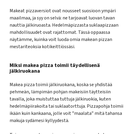
Makeat pizzaversiot ovat nousseet suosioon ympäri
maailmaa, ja syy on selvä: ne tarjoavat luovan tavan
nauttia jälkiruoasta. Hedelmäpizzasta suklaapizzaan
mahdollisuudet ovat rajattomat. Tässä oppaassa
näytämme, kuinka voit luoda omia makean pizzan
mestariteoksia kotikeittiössäsi.
Miksi makea pizza toimii täydellisenä
jälkiruokana
Makea pizza toimii jälkiruokana, koska se yhdistää
pehmeän, lämpimän pohjan makeisiin täytteisiin
tavalla, joka muistuttaa tuttuja jälkiruokia, kuten
hedelmäpiirakoita tai suklaatorttuja. Pizzapohja toimii
ikään kuin kankaana, jolle voit ”maalata” mitä tahansa
makuja sydämesi kyllyydestä.