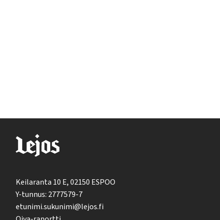
Keilaranta 10 E, 02150 ESPOO
Y-tunnus: 2777579-7
etunimi.sukunimi@lejos.fi
Oiva-raportti