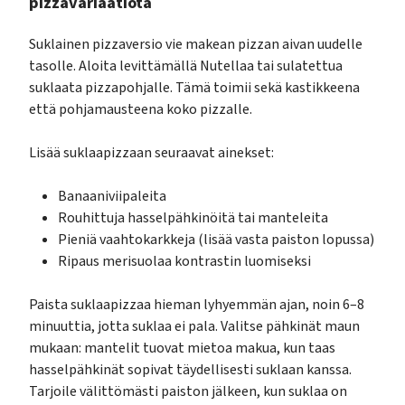
pizzavariaatiota
Suklainen pizzaversio vie makean pizzan aivan uudelle
tasolle. Aloita levittämällä Nutellaa tai sulatettua
suklaata pizzapohjalle. Tämä toimii sekä kastikkeena
että pohjamausteena koko pizzalle.
Lisää suklaapizzaan seuraavat ainekset:
Banaaniviipaleita
Rouhittuja hasselpähkinöitä tai manteleita
Pieniä vaahtokarkkeja (lisää vasta paiston lopussa)
Ripaus merisuolaa kontrastin luomiseksi
Paista suklaapizzaa hieman lyhyemmän ajan, noin 6–8
minuuttia, jotta suklaa ei pala. Valitse pähkinät maun
mukaan: mantelit tuovat mietoa makua, kun taas
hasselpähkinät sopivat täydellisesti suklaan kanssa.
Tarjoile välittömästi paiston jälkeen, kun suklaa on