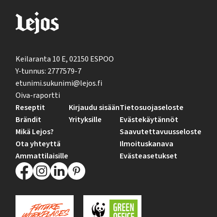
Keilaranta 10 E, 02150 ESPOO
Y-tunnus: 2777579-7
etunimi.sukunimi@lejos.fi
Oiva-raportti
Reseptit
Kirjaudu sisään
Tietosuojaseloste
Brändit
Yrityksille
Evästekäytännöt
Mikä Lejos?
Saavutettavuusseloste
Ota yhteyttä
Ilmoituskanava
Ammattilaisille
Evästeasetukset