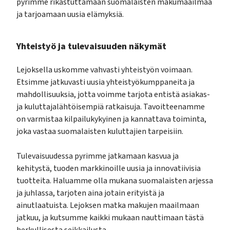
pyrimme rikastuttamaan suomalaisten makumaailmaa
ja tarjoamaan uusia elämyksiä.
Yhteistyö ja tulevaisuuden näkymät
Lejoksella uskomme vahvasti yhteistyön voimaan.
Etsimme jatkuvasti uusia yhteistyökumppaneita ja
mahdollisuuksia, jotta voimme tarjota entistä asiakas-
ja kuluttajalähtöisempiä ratkaisuja. Tavoitteenamme
on varmistaa kilpailukykyinen ja kannattava toiminta,
joka vastaa suomalaisten kuluttajien tarpeisiin.
Tulevaisuudessa pyrimme jatkamaan kasvua ja
kehitystä, tuoden markkinoille uusia ja innovatiivisia
tuotteita. Haluamme olla mukana suomalaisten arjessa
ja juhlassa, tarjoten aina jotain erityistä ja
ainutlaatuista. Lejoksen matka makujen maailmaan
jatkuu, ja kutsumme kaikki mukaan nauttimaan tästä
herkullisesta seikkailusta.