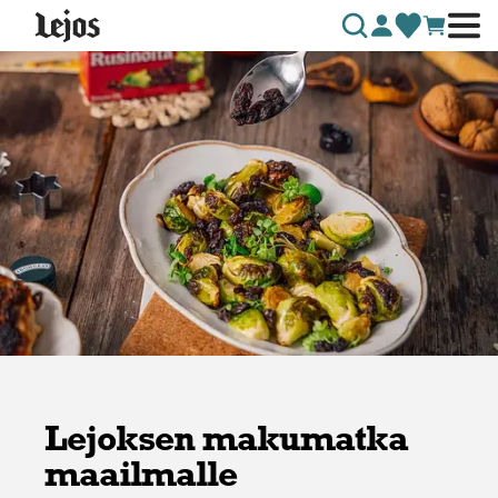
Siirry sisältöön
Lejoksen makumatka
maailmalle