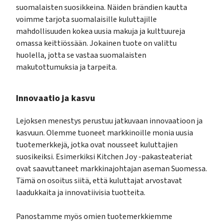
suomalaisten suosikkeina. Näiden brändien kautta
voimme tarjota suomalaisille kuluttajille
mahdollisuuden kokea uusia makuja ja kulttuureja
omassa keittiössään. Jokainen tuote on valittu
huolella, jotta se vastaa suomalaisten
makutottumuksia ja tarpeita.
Innovaatio ja kasvu
Lejoksen menestys perustuu jatkuvaan innovaatioon ja
kasvuun. Olemme tuoneet markkinoille monia uusia
tuotemerkkejä, jotka ovat nousseet kuluttajien
suosikeiksi. Esimerkiksi Kitchen Joy -pakasteateriat
ovat saavuttaneet markkinajohtajan aseman Suomessa.
Tämä on osoitus siitä, että kuluttajat arvostavat
laadukkaita ja innovatiivisia tuotteita.
Panostamme myös omien tuotemerkkiemme