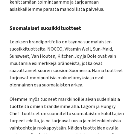
kehittämään toimintaamme ja tarjoamaan
asiakkaillemme parasta mahdollista palvelua.
Suomalaiset suosikkituotteet
Lejoksen brändiportfolio on täynnä suomalaisten
suosikkituotteita. NOCCO, Vitamin Well, Sun-Maid,
Sunsweet, Van Houten, Kitchen Joy ja Dole ovat vain
muutamia esimerkkejä brändeistä, jotka ovat
saavuttaneet suuren suosion Suomessa. Nämä tuotteet
tarjoavat monipuolisia makuelämyksiä ja ovat
olennainen osa suomalaisten arkea.
Olemme myös tuoneet markkinoille aivan uudenlaisia
tuotteita omien brändiemme alla. Lagom ja Hungry
Chef -tuotteet on suunniteltu suomalaisten kuluttajien
tarpeet edellä, ja ne tarjoavat uusia ja mielenkiintoisia
vaihtoehtoja ruokapöytään. Näiden tuotteiden avulla