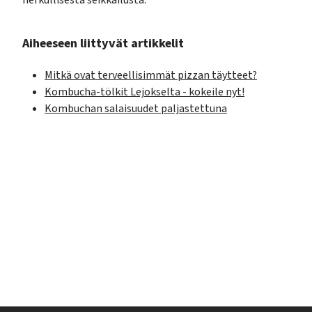
Aiheeseen liittyvät artikkelit
Mitkä ovat terveellisimmät pizzan täytteet?
Kombucha-tölkit Lejokselta - kokeile nyt!
Kombuchan salaisuudet paljastettuna