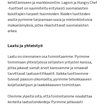
kehittämiseen ja markkinointiin. Lagom ja Hungry Chef
-tuotteet on suunniteltu erityisesti suomalaisten
kuluttajien tarpeet huomioiden. Näiden tuotteiden
avulla pyrimme tarjoamaan uusia ja mielenkiintoisia
makuelämyksiä, jotka rikastuttavat suomalaisten
arkea.
Laatu ja yhteistyö
Laatu on olennainen osa toimintaamme. Pyrimme
toimimaan yhteistyössä sellaisten yritysten kanssa,
jotka jakavat samat arvot kanssamme ja omaavat
tarvittavat laatusertifikaatit. Vaikka tuotteemme
tulevat pääosin ulkomailta, pyrimme tehokkaaseen
kuljetusketjuun ja laadukkaaseen toimintaan.
Olemme ylpeitä siitä, että toimintamme noudattaa
korkeita laatustandardeja. Pyrimme jatkuvasti