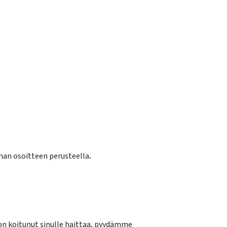
man osoitteen perusteella
.
ä on koitunut sinulle haittaa, pyydämme