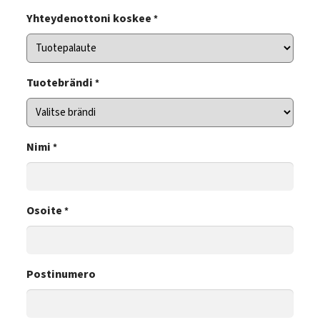
Yhteydenottoni koskee
*
Tuotebrändi
*
Nimi
*
Osoite
*
Postinumero