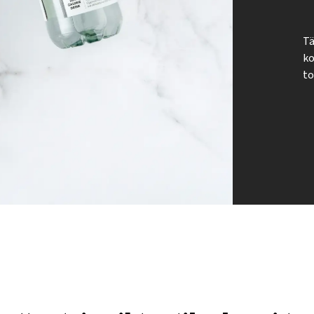
Tä
ko
to