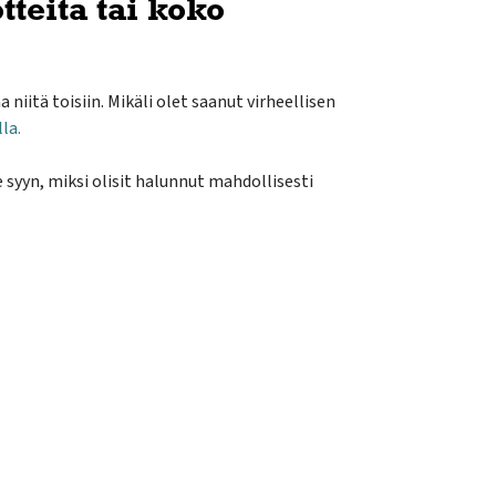
tteita tai koko
 niitä toisiin.
Mikäli olet saanut virheellisen
lla
.
 syyn, miksi
olisit halunnut
mahdollisesti