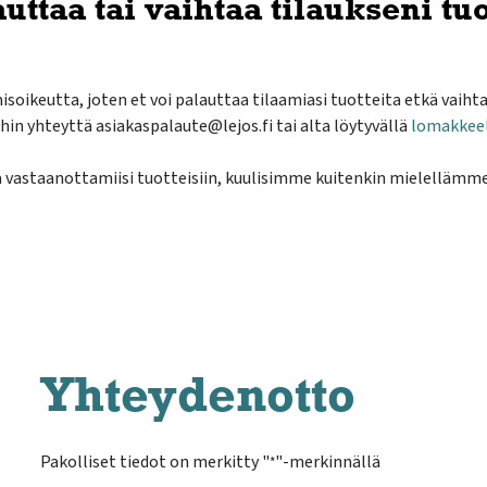
ttaa tai vaihtaa tilaukseni tuo
isoikeutta, joten et voi palauttaa tilaamiasi tuotteita etkä vaihtaa
ihin yhteyttä asiakaspalaute@lejos.fi tai alta löytyvällä
lomakkee
 ja vastaanottamiisi tuotteisiin, kuulisimme
kuitenkin
mielellämme
Yhteydenotto
Pakolliset tiedot on merkitty "
"-merkinnällä
*