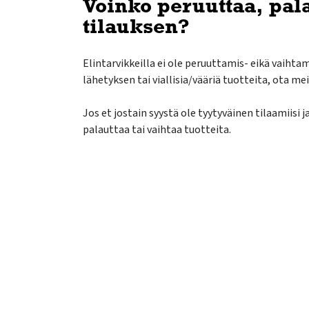
Voinko peruuttaa, palau
tilauksen?
Elintarvikkeilla ei ole peruuttamis- eikä vaihtam
lähetyksen tai viallisia/vääriä tuotteita, ota me
Jos et jostain syystä ole tyytyväinen tilaamiisi
palauttaa tai vaihtaa tuotteita.