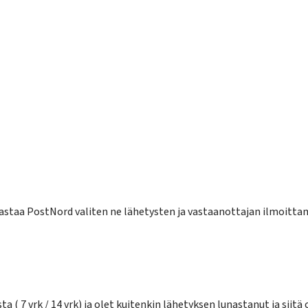
astaa PostNord valiten ne lähetysten ja vastaanottajan ilmoitta
sta
( 7
vrk / 14 vrk) ja olet kuitenkin lähetyksen lunastanut ja siit