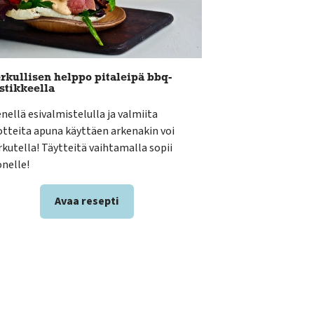
rkullisen helppo pitaleipä bbq-
stikkeella
nellä esivalmistelulla ja valmiita
otteita apuna käyttäen arkenakin voi
rkutella! Täytteitä vaihtamalla sopii
nelle!
Avaa resepti