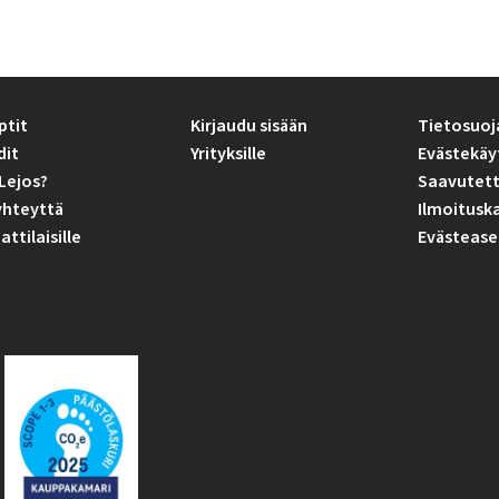
ptit
Kirjaudu sisään
Tietosuoj
dit
Yrityksille
Evästekäy
Lejos?
Saavutett
yhteyttä
Ilmoitusk
tilaisille
Evästease