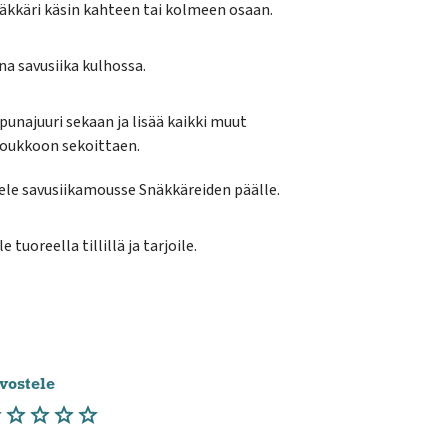
äkkäri käsin kahteen tai kolmeen osaan.
a savusiika kulhossa.
punajuuri sekaan ja lisää kaikki muut
joukkoon sekoittaen.
le savusiikamousse Snäkkäreiden päälle.
e tuoreella tillillä ja tarjoile.
vostele