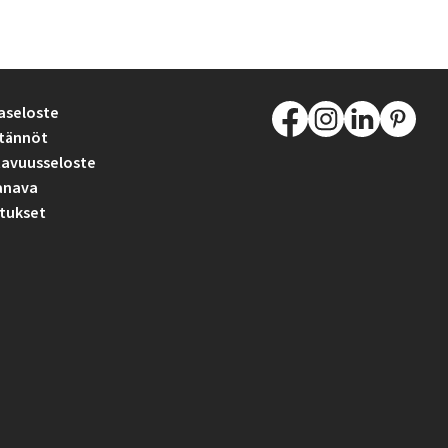
aseloste
tännöt
avuusseloste
anava
tukset