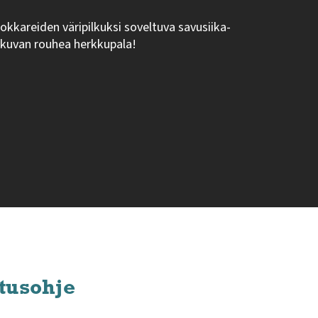
kokkareiden väripilkuksi soveltuva savusiika-
skuvan rouhea herkkupala!
tusohje