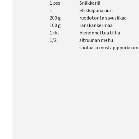
1 pss
Snäkkäriä
1
etikkapunajuuri
200 g
ruodotonta savusiikaa
100 g
ranskankermaa
1 rkl
hienonnettua tilliä
1/2
sitruunan mehu
suolaa ja mustapippuria o