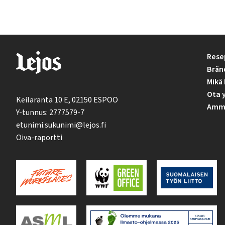
Rese
Brän
Mikä 
Ota 
Keilaranta 10 E, 02150 ESPOO
Ammat
Y-tunnus: 2777579-7
etunimi.sukunimi@lejos.fi
Oiva-raportti