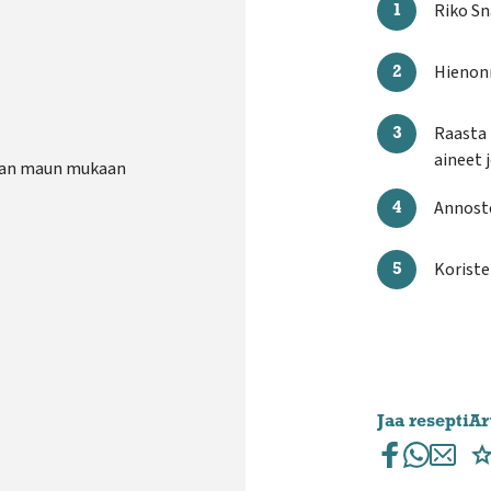
Riko Sn
Hienonn
Raasta 
aineet 
man maun mukaan
Annoste
Koristel
Jaa resepti
Ar