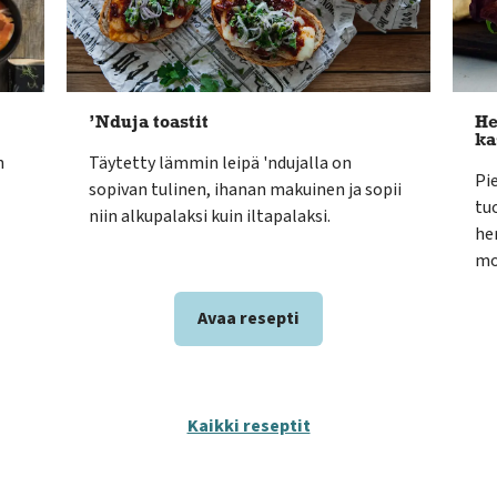
’Nduja toastit
He
ka
n
Täytetty lämmin leipä 'ndujalla on
Pie
sopivan tulinen, ihanan makuinen ja sopii
tu
niin alkupalaksi kuin iltapalaksi.
he
mo
Avaa resepti
Kaikki reseptit