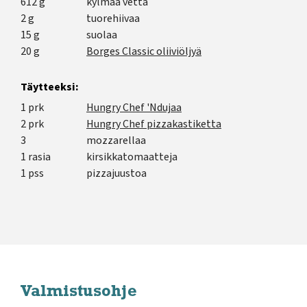
612 g
kylmää vettä
2 g
tuorehiivaa
15 g
suolaa
20 g
Borges Classic oliiviöljyä
Täytteeksi:
1 prk
Hungry Chef 'Ndujaa
2 prk
Hungry Chef pizzakastiketta
3
mozzarellaa
1 rasia
kirsikkatomaatteja
1 pss
pizzajuustoa
Valmistusohje