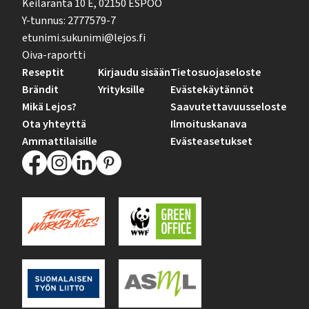
Keilaranta 10 E, 02150 ESPOO
Y-tunnus: 2777579-7
etunimi.sukunimi@lejos.fi
Oiva-raportti
Reseptit
Kirjaudu sisään
Tietosuojaseloste
Brändit
Yrityksille
Evästekäytännöt
Mikä Lejos?
Saavutettavuusseloste
Ota yhteyttä
Ilmoituskanava
Ammattilaisille
Evästeasetukset