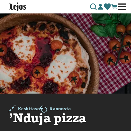
Siirry sisältöön
Keskitaso
6 annosta
’Nduja pizza