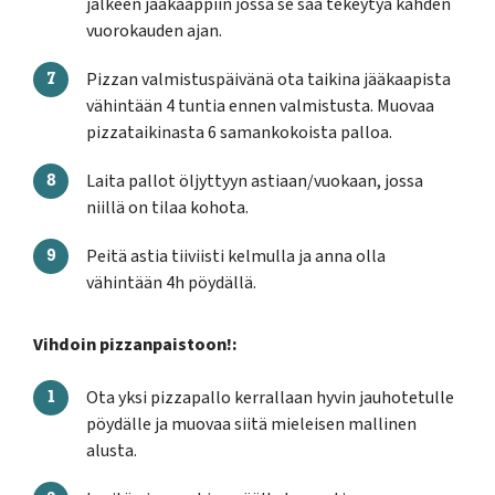
jälkeen jääkaappiin jossa se saa tekeytyä kahden
vuorokauden ajan.
Pizzan valmistuspäivänä ota taikina jääkaapista
vähintään 4 tuntia ennen valmistusta. Muovaa
pizzataikinasta 6 samankokoista palloa.
Laita pallot öljyttyyn astiaan/vuokaan, jossa
niillä on tilaa kohota.
Peitä astia tiiviisti kelmulla ja anna olla
vähintään 4h pöydällä.
Vihdoin pizzanpaistoon!:
Ota yksi pizzapallo kerrallaan hyvin jauhotetulle
pöydälle ja muovaa siitä mieleisen mallinen
alusta.