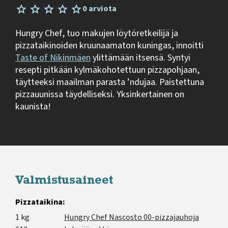
0 arviota
Hungry Chef, tuo makujen löytöretkeilijä ja
pizzataikinoiden kruunaamaton kuningas, innoitti
Taste of Nikinmäen
ylittämään itsensä. Syntyi
resepti pitkään kylmäkohotettuun pizzapohjaan,
täytteeksi maailman parasta ’ndujaa. Paistettuna
pizzauunissa täydelliseksi. Yksinkertainen on
kaunista!
Valmistusaineet
Pizzataikina:
1 kg
Hungry Chef Nascosto 00-pizzajauhoja