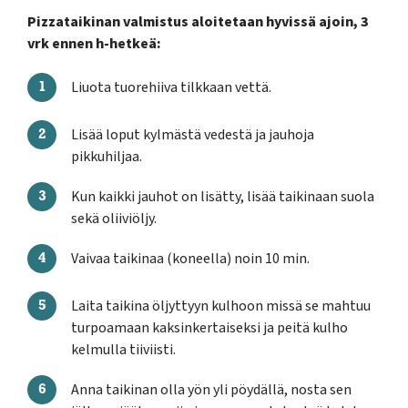
Pizzataikinan valmistus aloitetaan hyvissä ajoin, 3
vrk ennen h-hetkeä:
Liuota tuorehiiva tilkkaan vettä.
Lisää loput kylmästä vedestä ja jauhoja
pikkuhiljaa.
Kun kaikki jauhot on lisätty, lisää taikinaan suola
sekä oliiviöljy.
Vaivaa taikinaa (koneella) noin 10 min.
Laita taikina öljyttyyn kulhoon missä se mahtuu
turpoamaan kaksinkertaiseksi ja peitä kulho
kelmulla tiiviisti.
Anna taikinan olla yön yli pöydällä, nosta sen