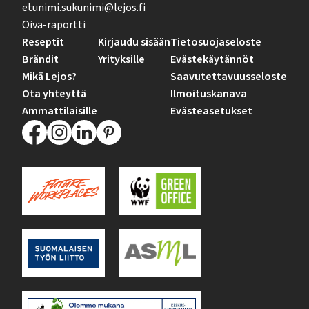
etunimi.sukunimi@lejos.fi
Oiva-raportti
Reseptit
Kirjaudu sisään
Tietosuojaseloste
Brändit
Yrityksille
Evästekäytännöt
Mikä Lejos?
Saavutettavuusseloste
Ota yhteyttä
Ilmoituskanava
Ammattilaisille
Evästeasetukset