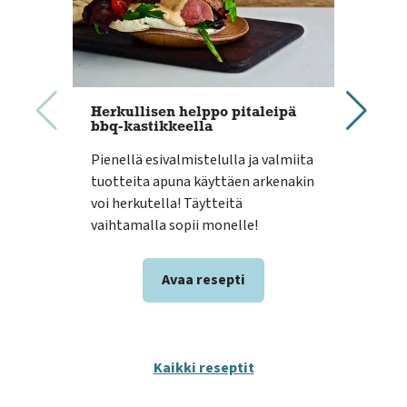
Herkullisen helppo pitaleipä
Kin
bbq-kastikkeella
Luum
Pienellä esivalmistelulla ja valmiita
maku
tuotteita apuna käyttäen arkenakin
iso
voi herkutella! Täytteitä
voit
vaihtamalla sopii monelle!
herk
Avaa resepti
Kaikki reseptit