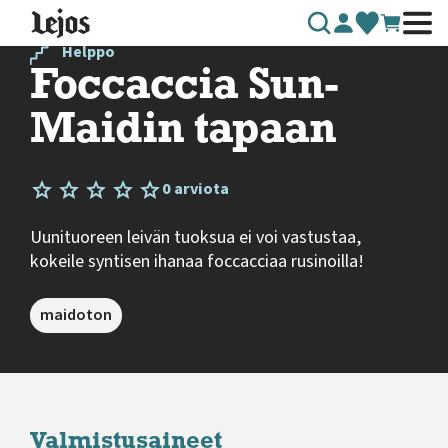
Siirry sisältöön
Helppo
Foccaccia Sun-
Maidin tapaan
0 arviota
Uunituoreen leivän tuoksua ei voi vastustaa,
kokeile syntisen ihanaa foccacciaa rusinoilla!
maidoton
Valmistusaineet