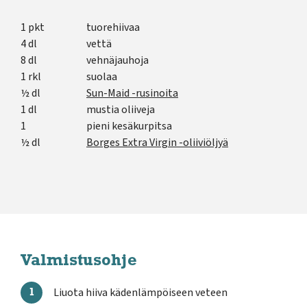
1 pkt
tuorehiivaa
4 dl
vettä
8 dl
vehnäjauhoja
1 rkl
suolaa
½ dl
Sun-Maid -rusinoita
1 dl
mustia oliiveja
1
pieni kesäkurpitsa
½ dl
Borges Extra Virgin -oliiviöljyä
Valmistusohje
Liuota hiiva kädenlämpöiseen veteen