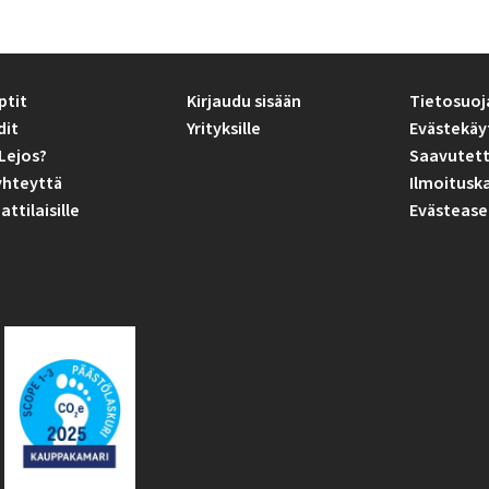
ptit
Kirjaudu sisään
Tietosuoj
dit
Yrityksille
Evästekäy
Lejos?
Saavutett
yhteyttä
Ilmoitusk
tilaisille
Evästease