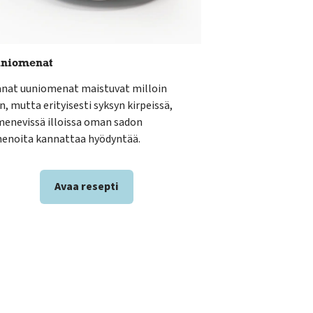
niomenat
anat uuniomenat maistuvat milloin
n, mutta erityisesti syksyn kirpeissä,
menevissä illoissa oman sadon
enoita kannattaa hyödyntää.
Avaa resepti