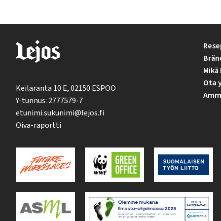
Rese
Brän
Mikä 
Ota 
Keilaranta 10 E, 02150 ESPOO
Ammat
Y-tunnus: 2777579-7
etunimi.sukunimi@lejos.fi
Oiva-raportti