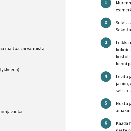
Murenna
esimerk
Sulata 
Sekoita
Leikkaa
ua maitoa tai valmista
kokoine
kostutt
kiinni 
lykkeenä)
Levitä j
ja niin
settime
Nosta j
ainakin
topohjavuoka
Kaada h
neste p