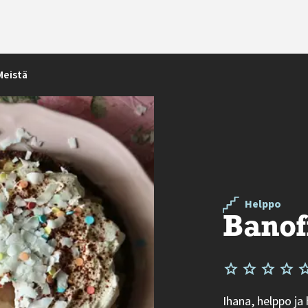
Meistä
Helppo
Banof
Ihana, helppo ja