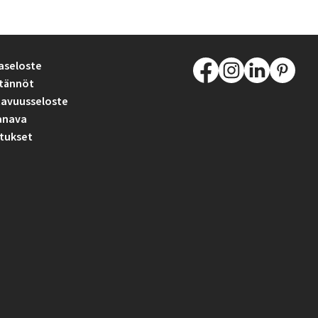
aseloste
tännöt
avuusseloste
anava
tukset