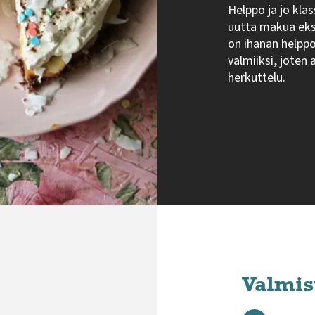
Helppo ja jo kla
uutta makua eks
on ihanan helppo 
valmiiksi, joten 
herkuttelu.
Valmis