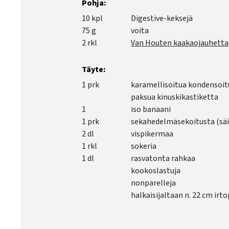
Pohja:
10 kpl
Digestive-keksejä
75 g
voita
2 rkl
Van Houten kaakaojauhetta
Täyte:
1 prk
karamellisoitua kondensoit
paksua kinuskikastiketta
1
iso banaani
1 prk
sekahedelmäsekoitusta (säi
2 dl
vispikermaa
1 rkl
sokeria
1 dl
rasvatonta rahkaa
kookoslastuja
nonparelleja
halkaisijaltaan n. 22 cm ir