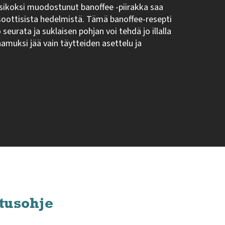
ssikoksi muodostunut banoffee -piirakka saa
oottisista hedelmistä. Tämä banoffee-resepti
seurata ja suklaisen pohjan voi tehdä jo illalla
aamuksi jää vain täytteiden asettelu ja
tusohje