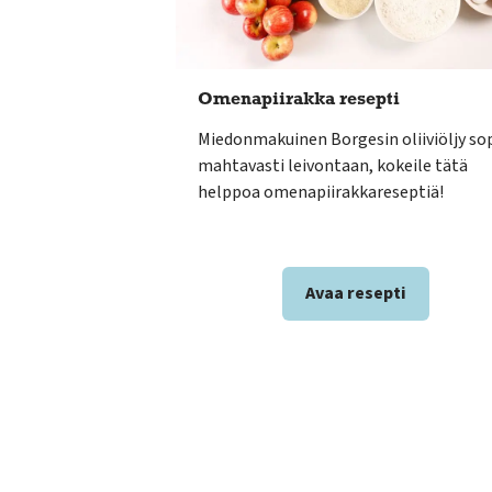
Omenapiirakka resepti
Miedonmakuinen Borgesin oliiviöljy sop
mahtavasti leivontaan, kokeile tätä
helppoa omenapiirakkareseptiä!
Avaa resepti