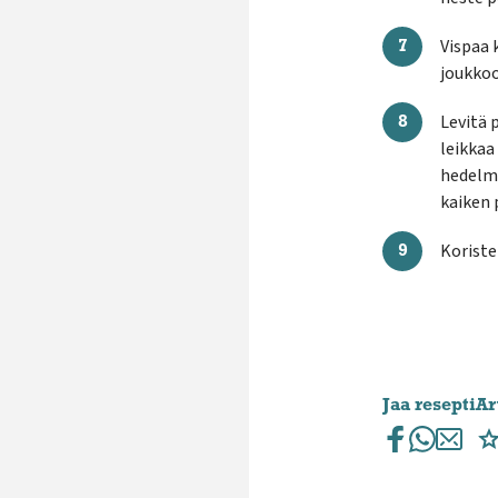
Vispaa 
joukkoo
Levitä 
leikkaa 
hedelmä
kaiken 
Koriste
Jaa resepti
Ar