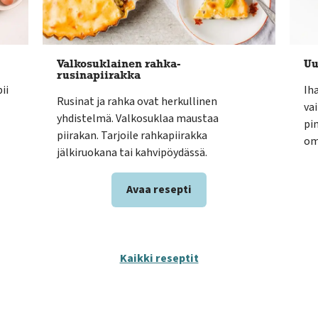
Valkosuklainen rahka-
Uu
rusinapiirakka
ii
Ih
Rusinat ja rahka ovat herkullinen
vai
yhdistelmä. Valkosuklaa maustaa
pi
piirakan. Tarjoile rahkapiirakka
om
jälkiruokana tai kahvipöydässä.
Avaa resepti
Kaikki reseptit