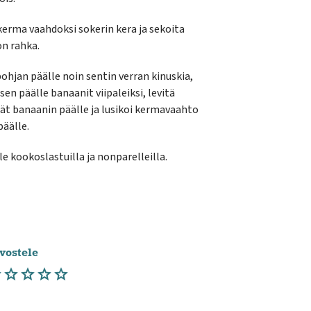
kerma vaahdoksi sokerin kera ja sekoita
n rahka.
pohjan päälle noin sentin verran kinuskia,
sen päälle banaanit viipaleiksi, levitä
t banaanin päälle ja lusikoi kermavaahto
päälle.
le kookoslastuilla ja nonparelleilla.
vostele