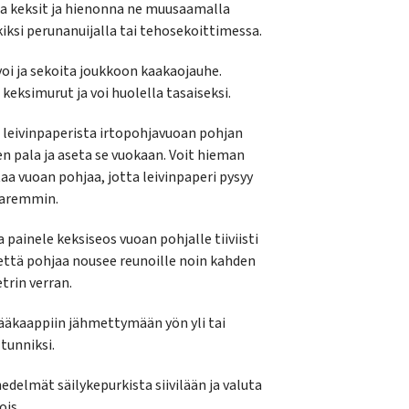
 keksit ja hienonna ne muusaamalla
iksi perunanuijalla tai tehosekoittimessa.
voi ja sekoita joukkoon kaakaojauhe.
 keksimurut ja voi huolella tasaiseksi.
 leivinpaperista irtopohjavuoan pohjan
n pala ja aseta se vuokaan. Voit hieman
aa vuoan pohjaa, jotta leivinpaperi pysyy
paremmin.
a painele keksiseos vuoan pohjalle tiiviisti
, että pohjaa nousee reunoille noin kahden
trin verran.
ääkaappiin jähmettymään yön yli tai
 tunniksi.
edelmät säilykepurkista siivilään ja valuta
ois.