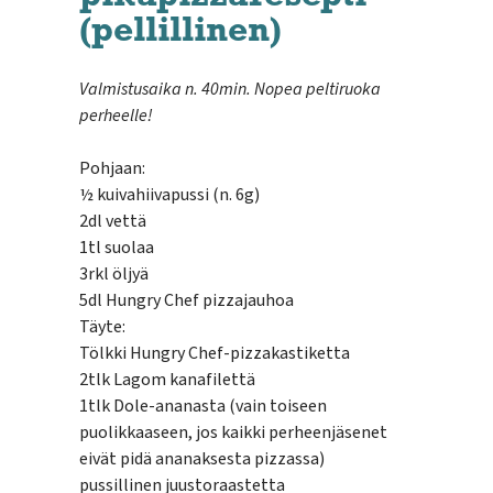
(pellillinen)
Valmistusaika n. 40min. Nopea peltiruoka
perheelle!
Pohjaan:
½ kuivahiivapussi (n. 6g)
2dl vettä
1tl suolaa
3rkl öljyä
5dl Hungry Chef pizzajauhoa
Täyte:
Tölkki Hungry Chef-pizzakastiketta
2tlk Lagom kanafilettä
1tlk Dole-ananasta (vain toiseen
puolikkaaseen, jos kaikki perheenjäsenet
eivät pidä ananaksesta pizzassa)
pussillinen juustoraastetta