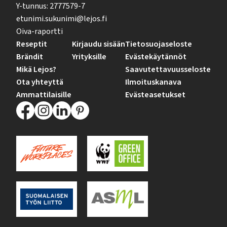
Y-tunnus: 2777579-7
etunimi.sukunimi@lejos.fi
Oiva-raportti
Reseptit
Kirjaudu sisään
Tietosuojaseloste
Brändit
Yrityksille
Evästekäytännöt
Mikä Lejos?
Saavutettavuusseloste
Ota yhteyttä
Ilmoituskanava
Ammattilaisille
Evästeasetukset