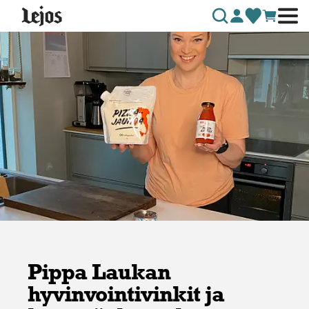
Siirry sisältöön
Pippa Laukan
hyvinvointivinkit ja