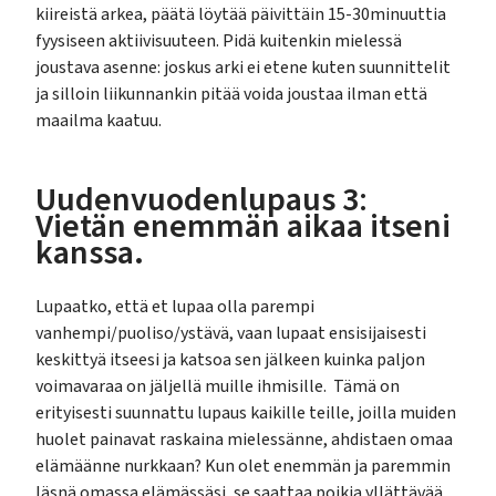
kiireistä arkea, päätä löytää päivittäin 15-30minuuttia
fyysiseen aktiivisuuteen. Pidä kuitenkin mielessä
joustava asenne: joskus arki ei etene kuten suunnittelit
ja silloin liikunnankin pitää voida joustaa ilman että
maailma kaatuu.
Uudenvuodenlupaus 3
:
Vietän enemmän aikaa itseni
kanssa.
Lupaatko, että et lupaa olla parempi
vanhempi/puoliso/ystävä, vaan lupaat ensisijaisesti
keskittyä itseesi ja katsoa sen jälkeen kuinka paljon
voimavaraa on jäljellä muille ihmisille. Tämä on
erityisesti suunnattu lupaus kaikille teille, joilla muiden
huolet painavat raskaina mielessänne, ahdistaen omaa
elämäänne nurkkaan? Kun olet enemmän ja paremmin
läsnä omassa elämässäsi, se saattaa poikia yllättävää