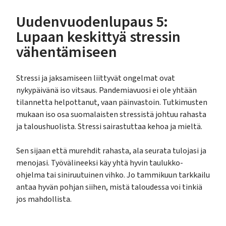
Uudenvuodenlupaus 5:
Lupaan keskittyä stressin
vähentämiseen
Stressi ja jaksamiseen liittyvät ongelmat ovat
nykypäivänä iso vitsaus. Pandemiavuosi ei ole yhtään
tilannetta helpottanut, vaan päinvastoin. Tutkimusten
mukaan iso osa suomalaisten stressistä johtuu rahasta
ja taloushuolista. Stressi sairastuttaa kehoa ja mieltä.
Sen sijaan että murehdit rahasta, ala seurata tulojasi ja
menojasi. Työvälineeksi käy yhtä hyvin taulukko-
ohjelma tai siniruutuinen vihko. Jo tammikuun tarkkailu
antaa hyvän pohjan siihen, mistä taloudessa voi tinkiä
jos mahdollista.