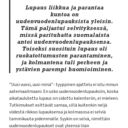
Lupaus liikkua ja parantaa
kuntoa on
uudenvuodenlupauksista yleisin.
Tämä paljastui selvityksessä,
missä parituhatta suomalaista
antoi uudenvuodenlupauksensa.
Toiseksi suosituin lupaus oli
ruokatottumusten parantaminen,
ja kolmantena tuli perheen ja
ystävien parempi huomioiminen.
”Uusi vuosi, uusi minä”- tyyppinen ajattelu ei istu minun
aatemaailmaani. En usko uudenvuodenlupauksiin, koska
aikataulutettu lupaus on sidottu kalenteriin, ei mieleen.
Tutkimukset esittävät samaa, sillä kuitenkin neljä
viidestä rikkoo lupauksensa ja kolmasosa ei selviä
tammikuuta pidemmälle. Syykin on selvä, nimittäin
uudenvuodenlupaukset ovat yleensä liian