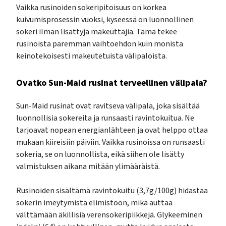
Vaikka rusinoiden sokeripitoisuus on korkea
kuivumisprosessin vuoksi, kyseessä on luonnollinen
sokeri ilman lisättyjä makeuttajia. Tämä tekee
rusinoista paremman vaihtoehdon kuin monista
keinotekoisesti makeutetuista välipaloista.
Ovatko Sun-Maid rusinat terveellinen välipala?
Sun-Maid rusinat ovat ravitseva välipala, joka sisältää
luonnollisia sokereita ja runsaasti ravintokuitua. Ne
tarjoavat nopean energianlähteen ja ovat helppo ottaa
mukaan kiireisiin päiviin. Vaikka rusinoissa on runsaasti
sokeria, se on luonnollista, eikä siihen ole lisätty
valmistuksen aikana mitään ylimääräistä.
Rusinoiden sisältämä ravintokuitu (3,7g/100g) hidastaa
sokerin imeytymistä elimistöön, mikä auttaa
välttämään äkillisiä verensokeripiikkejä. Glykeeminen