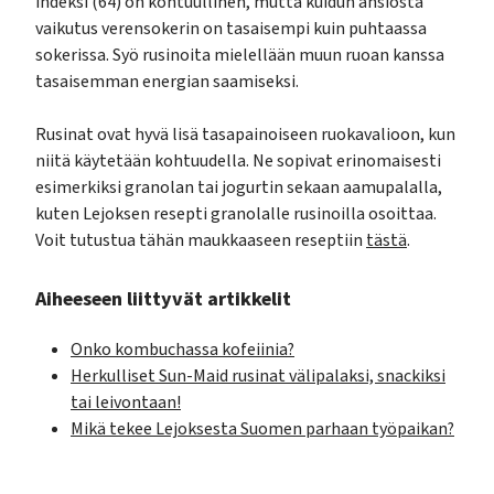
indeksi (64) on kohtuullinen, mutta kuidun ansiosta
vaikutus verensokerin on tasaisempi kuin puhtaassa
sokerissa. Syö rusinoita mielellään muun ruoan kanssa
tasaisemman energian saamiseksi.
Rusinat ovat hyvä lisä tasapainoiseen ruokavalioon, kun
niitä käytetään kohtuudella. Ne sopivat erinomaisesti
esimerkiksi granolan tai jogurtin sekaan aamupalalla,
kuten Lejoksen resepti granolalle rusinoilla osoittaa.
Voit tutustua tähän maukkaaseen reseptiin
tästä
.
Aiheeseen liittyvät artikkelit
Onko kombuchassa kofeiinia?
Herkulliset Sun-Maid rusinat välipalaksi, snackiksi
tai leivontaan!
Mikä tekee Lejoksesta Suomen parhaan työpaikan?