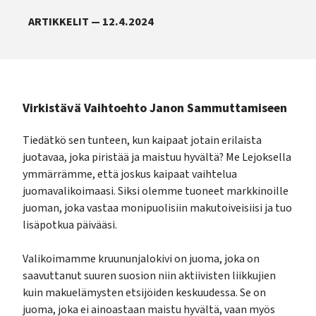
ARTIKKELIT — 12.4.2024
Virkistävä Vaihtoehto Janon Sammuttamiseen
Tiedätkö sen tunteen, kun kaipaat jotain erilaista
juotavaa, joka piristää ja maistuu hyvältä? Me Lejoksella
ymmärrämme, että joskus kaipaat vaihtelua
juomavalikoimaasi. Siksi olemme tuoneet markkinoille
juoman, joka vastaa monipuolisiin makutoiveisiisi ja tuo
lisäpotkua päivääsi.
Valikoimamme kruununjalokivi on juoma, joka on
saavuttanut suuren suosion niin aktiivisten liikkujien
kuin makuelämysten etsijöiden keskuudessa. Se on
juoma, joka ei ainoastaan maistu hyvältä, vaan myös