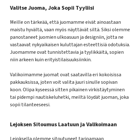
Valitse Juoma, Joka Sopii Tyyliisi
Meille on tärkeää, että juomamme eivät ainoastaan
maistu hyvältä, vaan myös näyttävät siltä. Siksi olemme
panostaneet juomien ulkoasuun ja designiin, jotta ne
vastaavat nykyaikaisen kuluttajan esteettisiä odotuksia.
Juomamme ovat tunnistettavia ja tyylikkäitä, sopien
niin arkeen kuin erityistilaisuuksiinkin.
Valikoimamme juomat ovat saatavilla eri kokoisissa
pakkauksissa, joten voit valita juuri sinulle sopivan
koon. Olipa kyseessä sitten pikainen virkistäytyminen
tai pidempi nautiskeluhetki, meiltä löydät juoman, joka
sopii tilanteeseesi.
Lejoksen Sitoumus Laatuun ja Valikoimaan
Lejoksella olemme sitoutuneet tarjoamaan