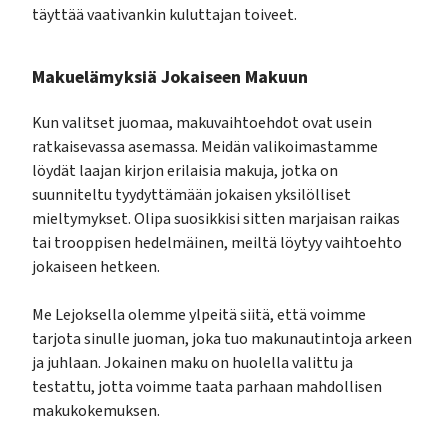
täyttää vaativankin kuluttajan toiveet.
Makuelämyksiä Jokaiseen Makuun
Kun valitset juomaa, makuvaihtoehdot ovat usein
ratkaisevassa asemassa. Meidän valikoimastamme
löydät laajan kirjon erilaisia makuja, jotka on
suunniteltu tyydyttämään jokaisen yksilölliset
mieltymykset. Olipa suosikkisi sitten marjaisan raikas
tai trooppisen hedelmäinen, meiltä löytyy vaihtoehto
jokaiseen hetkeen.
Me Lejoksella olemme ylpeitä siitä, että voimme
tarjota sinulle juoman, joka tuo makunautintoja arkeen
ja juhlaan. Jokainen maku on huolella valittu ja
testattu, jotta voimme taata parhaan mahdollisen
makukokemuksen.