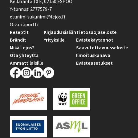
Keilaranta 10 E, 02150 ESPOO
Y-tunnus: 2777579-7
etunimi.sukunimi@lejos.fi
Oiva-raportti
Reseptit
Kirjaudu sisään
Tietosuojaseloste
Brändit
Yrityksille
Evästekäytännöt
Mikä Lejos?
Saavutettavuusseloste
Ota yhteyttä
Ilmoituskanava
Ammattilaisille
Evästeasetukset