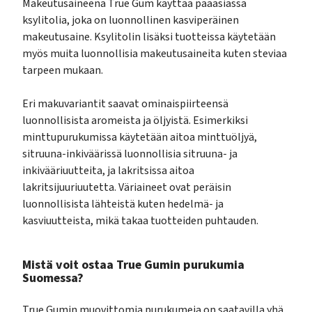
Makeutusaineena True Gum käyttää pääasiassa
ksylitolia, joka on luonnollinen kasviperäinen
makeutusaine. Ksylitolin lisäksi tuotteissa käytetään
myös muita luonnollisia makeutusaineita kuten steviaa
tarpeen mukaan.
Eri makuvariantit saavat ominaispiirteensä
luonnollisista aromeista ja öljyistä. Esimerkiksi
minttupurukumissa käytetään aitoa minttuöljyä,
sitruuna-inkiväärissä luonnollisia sitruuna- ja
inkivääriuutteita, ja lakritsissa aitoa
lakritsijuuriuutetta. Väriaineet ovat peräisin
luonnollisista lähteistä kuten hedelmä- ja
kasviuutteista, mikä takaa tuotteiden puhtauden.
Mistä voit ostaa True Gumin purukumia
Suomessa?
True Gumin muovittomia purukumeja on saatavilla yhä