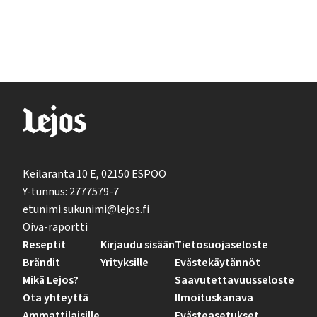
Keilaranta 10 E, 02150 ESPOO
Y-tunnus: 2777579-7
etunimi.sukunimi@lejos.fi
Oiva-raportti
Reseptit
Kirjaudu sisään
Tietosuojaseloste
Brändit
Yrityksille
Evästekäytännöt
Mikä Lejos?
Saavutettavuusseloste
Ota yhteyttä
Ilmoituskanava
Ammattilaisille
Evästeasetukset