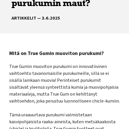
purukumin maut?
ARTIKKELIT — 3.6.2025
Mitä on True Gumin muoviton purukumi?
True Gumin muoviton purukumi on innovatiivinen
vaihtoehto tavanomaisille purukumeille, sillä se ei
sisällä lainkaan muovia! Perinteiset purukumit
sisältävät yleensä synteettistä kumia ja muovipohjaisia
materiaaleja, mutta True Gum on kehittänyt
vaihtoehdon, joka perustuu luonnolliseen chicle-kumiin.
Tämä uraauurtava purukumi valmistetaan
kasvipohjaisista raaka-aineista, kuten metsäkaakosta
(chicle) ja ksylitolista. True Gumin tuotteet ovat