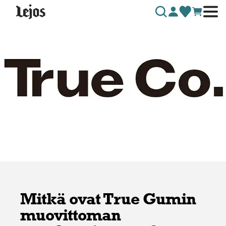
Siirry sisältöön
Mitkä ovat True Gumin
muovittoman