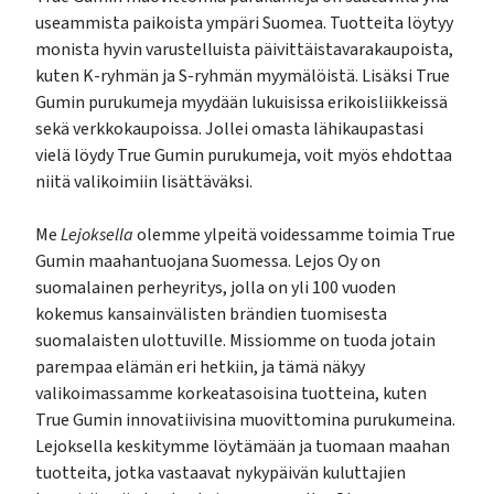
useammista paikoista ympäri Suomea. Tuotteita löytyy
monista hyvin varustelluista päivittäistavarakaupoista,
kuten K-ryhmän ja S-ryhmän myymälöistä. Lisäksi True
Gumin purukumeja myydään lukuisissa erikoisliikkeissä
sekä verkkokaupoissa. Jollei omasta lähikaupastasi
vielä löydy True Gumin purukumeja, voit myös ehdottaa
niitä valikoimiin lisättäväksi.
Me
Lejoksella
olemme ylpeitä voidessamme toimia True
Gumin maahantuojana Suomessa. Lejos Oy on
suomalainen perheyritys, jolla on yli 100 vuoden
kokemus kansainvälisten brändien tuomisesta
suomalaisten ulottuville. Missiomme on tuoda jotain
parempaa elämän eri hetkiin, ja tämä näkyy
valikoimassamme korkeatasoisina tuotteina, kuten
True Gumin innovatiivisina muovittomina purukumeina.
Lejoksella keskitymme löytämään ja tuomaan maahan
tuotteita, jotka vastaavat nykypäivän kuluttajien