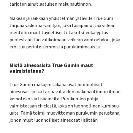
tarjoten ainutlaatuisen makunautinnon.
Makean ja raikkaan yhdistelmän ystäville True Gum
tarjoaa vadelma-vaniljan, joka tasapainottaa viileän
mentolin maut täydellisesti. Lakritsi-eukalyptus
puolestaan tuo valikoimaan veikeän vaihtoehdon, joka
erottuu perinteisemmistä purukumimauista.
Mistä ainesosista True Gumin maut
valmistetaan?
True Gumin makujen takana ovat luonnolliset
ainesosat, jotka tarjoavat aidon makunautinnon ilman
keinotekoisia lisäaineita. Purukumien pohja
valmistetaan chiclestä, joka on luonnollinen kumipuu-
uute. Tämä toimii muovittoman purukumin perustana,
johon muut luonnolliset ainesosat lisätään.